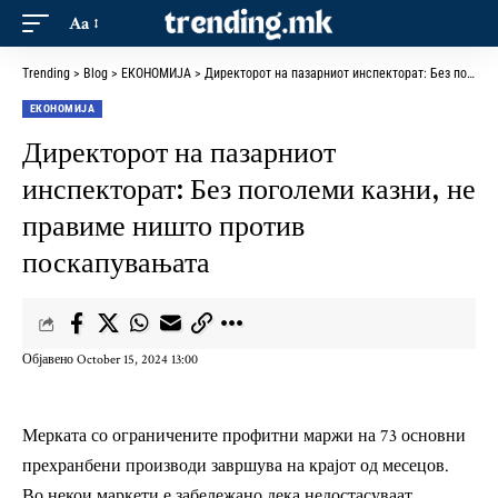
Aa
Trending
>
Blog
>
ЕКОНОМИЈА
>
Директорот на пазарниот инспекторат: Без поголеми казни, не правиме ништо против поскапувањата
ЕКОНОМИЈА
Директорот на пазарниот
инспекторат: Без поголеми казни, не
правиме ништо против
поскапувањата
Објавено October 15, 2024 13:00
Мерката со ограничените профитни маржи на 73 основни
прехранбени производи завршува на крајот од месецов.
Во некои маркети е забележано дека недостасуваат