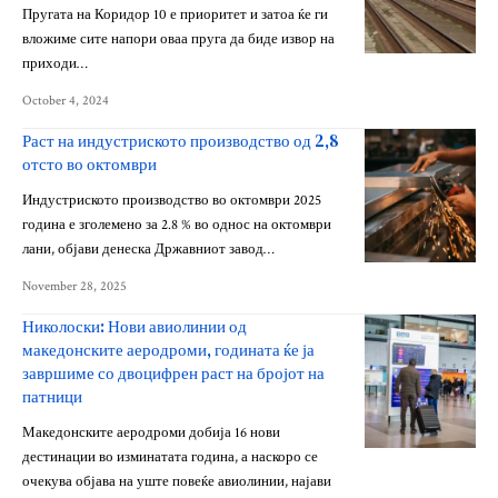
Пругата на Коридор 10 е приоритет и затоа ќе ги
вложиме сите напори оваа пруга да биде извор на
приходи…
October 4, 2024
Раст на индустриското производство од 2,8
отсто во октомври
Индустриското производство во октомври 2025
година е зголемено за 2.8 % во однос на октомври
лани, објави денеска Државниот завод…
November 28, 2025
Николоски: Нови авиолинии од
македонските аеродроми, годината ќе ја
завршиме со двоцифрен раст на бројот на
патници
Македонските аеродроми добија 16 нови
дестинации во изминатата година, а наскоро се
очекува објава на уште повеќе авиолинии, најави