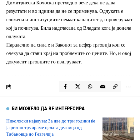
Димитриеска Кочоска претходно рече дека не дава
резултати и во иднина да не се применува. Одлуката е
сложена и институциите немаат капацитет да проверуваат
кој ја почитува. Била надгласана од Владата кога ја донела
одлуката.
Паралелно на сила е и Законот за нефер трговија кои се
очекува да стави крај на проблемите со цените. Но, и овој
документ трговците го изигруваат.
БИ МОЖЕЛО ДА ВЕ ИНТЕРЕСИРА
Николоски најавува: За две до три години ќе
ја реконструираме целата делница од
Табановце до Гевгелија