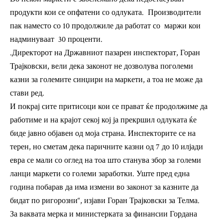
продукти кои се опфатени со одлуката. Производители
пак наместо со 10 продолжиле да работат со маржи кои
надминуваат 30 проценти.
.Директорот на Државниот пазарен инспекторат, Горан
Трајковски, вели дека законот не дозволува поголеми
казни за големите синџири на маркети, а тоа не може да
стави ред.
И покрај сите притисоци кои се прават ќе продолжиме да
работиме и на крајот секој кој ја прекршил одлуката ќе
биде јавно објавен од моја страна. Инспекторите се на
терен, но сметам дека паричните казни од 7 до 10 илјади
евра се мали со оглед на тоа што станува збор за големи
ланци маркети со големи заработки. Уште пред една
година побарав да има измени во законот за казните да
бидат по ригорозни“, изјави Горан Трајковски за Телма.
За ваквата мерка и министерката за финансии Гордана