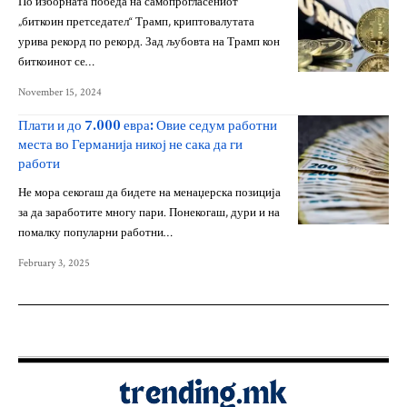
По изборната победа на самопрогласениот
„биткоин претседател“ Трамп, криптовалутата
урива рекорд по рекорд. Зад љубовта на Трамп кон
биткоинот се…
November 15, 2024
Плати и до 7.000 евра: Овие седум работни
места во Германија никој не сака да ги
работи
Не мора секогаш да бидете на менаџерска позиција
за да заработите многу пари. Понекогаш, дури и на
помалку популарни работни…
February 3, 2025