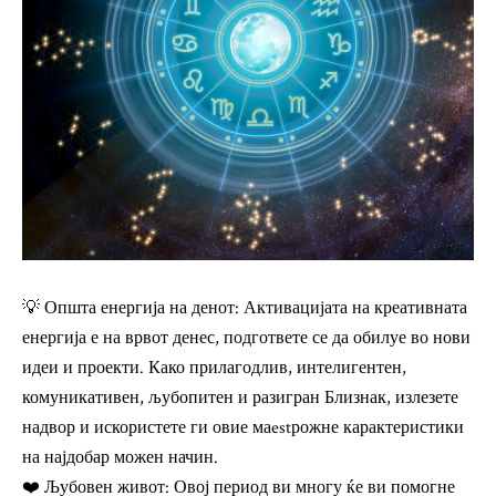
💡 Општа енергија на денот: Активацијата на креативната
енергија е на врвот денес, подгответе се да обилуе во нови
идеи и проекти. Како прилагодлив, интелигентен,
комуникативен, љубопитен и разигран Близнак, излезете
надвор и искористете ги овие маestрожне карактеристики
на најдобар можен начин.
❤️ Љубовен живот: Овој период ви многу ќе ви помогне