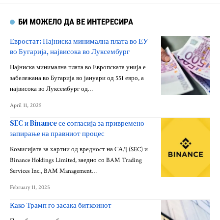
БИ МОЖЕЛО ДА ВЕ ИНТЕРЕСИРА
Евростат: Најниска минимална плата во ЕУ
во Бугарија, највисока во Луксембург
Најниска минимална плата во Европската унија е
забележана во Бугарија во јануари од 551 евро, а
највисока во Луксембург од…
April 11, 2025
SEC и Binance се согласија за привремено
запирање на правниот процес
Комисијата за хартии од вредност на САД (SEC) и
Binance Holdings Limited, заедно со BAM Trading
Services Inc., BAM Management…
February 11, 2025
Како Трамп го засака биткоинот