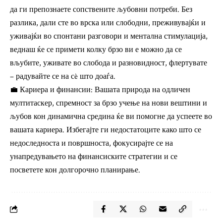
да ги препознаете сопствените љубовни потреби. Без
разлика, дали сте во врска или слободни, преживувајќи и
уживајќи во спонтани разговори и ментална стимулација,
веднаш ќе се примети колку брзо ви е можно да се
вљубите, уживате во слобода и разновидност, флертувате
– радувайте се на сè што доаѓа.
💼 Кариера и финансии: Вашата природа на одличен
мултитаскер, спремност за брзо учење на нови вештини и
љубов кон динамична средина ќе ви помогне да успеете во
вашата кариера. Избегајте ги недостатоците како што се
недоследноста и површноста, фокусирајте се на
унапредувањето на финансиските стратегии и се
посветете кон долгорочно планирање.