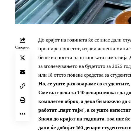
До крајот на годината ќе се знае дали ст
Сподели
проширен опсегот, изјави денеска минист
беше во посета на штипската гимназија 
за зголемувањето на буџетото за 2025 го
или 18 отсто повеќе средства за студентс
Но, се уште разговараме со студентите,
Сметаат дека за 140 денари можат да д
комплетен оброк, а дека би можело да 
работат „парт тајм“, а се уште непости
Значи до крајот на годината, тоа ние ќ
дали ќе добијат 160 денари студентски 