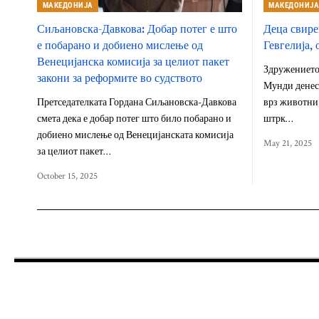
МАКЕДОНИЈА
МАКЕДОНИЈ
Сиљановска-Давкова: Добар потег е што
Деца свире
е побарано и добиено мислење од
Гевгелија,
Венецијанска комисија за целиот пакет
Здружението
закони за реформите во судството
Мунди денеск
Претседателката Гордана Сиљановска-Давкова
врз животни,
смета дека е добар потег што било побарано и
штрк…
добиено мислење од Венецијанската комисија
May 21, 2025
за целиот пакет…
October 15, 2025