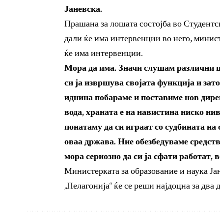
Јаневска.
Прашана за лошата состојба во Студентск
дали ќе има интервенции во него, минист
ќе има интервенции.
Мора да има. Значи слушам различни 
си ја извршува својата функција и зато
иднина побараме и поставиме нов дирек
вода, храната е на навистина ниско ни
понатаму да си играат со судбината на
оваа држава. Ние обезбедуваме средства
мора сериозно да си ја сфати работат, 
Министерката за образование и наука Ја
„Пелагонија“ ќе се реши најдоцна за два д