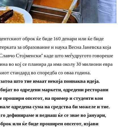
удентскиот оброк ќе биде 160 денари или ќе биде
ерката за образование и наука Весна Јаневска која
„Славчо Стојменски“ каде што меѓудругото говореше
дина во кој се планира да има околу 30 милиони евра
киот стандард во споредба со оваа година.
 затоа што тие имаат некоја поинаква идеја.
обијат во одредени маркети, одредени ресторани
се прошири опсегот, на пример и студенти кои
гнале одредена сума на средства би можеле и тие.
е го дефинираме и веднаш ќе се знае во јануари,
оброк или ќе биде проширен опсегот, изјави