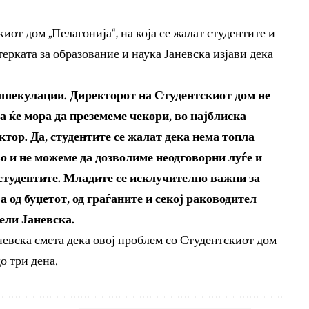
иот дом „Пелагонија“, на која се жалат студентите и
ерката за образование и наука Јаневска изјави дека
шпекулации. Директорот на Студентскиот дом не
а ќе мора да преземеме чекори, во најблиска
тор. Да, студентите се жалат дека нема топла
во и не можеме да дозволиме неодговорни луѓе и
 студентите. Младите се исклучително важни за
 од буџетот, од граѓаните и секој раководител
вели Јаневска.
невска смета дека овој проблем со Студентскиот дом
о три дена.