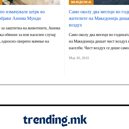
А
МАКЕДОНИЈА
по измачувале штрк во
Само околу два месеци во год
 објави Анима Мунди
жителите на Македонија диша
воздух
 за заштитна на животните, Анима
а обвини за нов насилен случај
Само околу два месеци во годинат
 односно свирепо мачење на
на Македонија дишат чист воздух 
населби. Чист воздух се дише сам
May 20, 2025