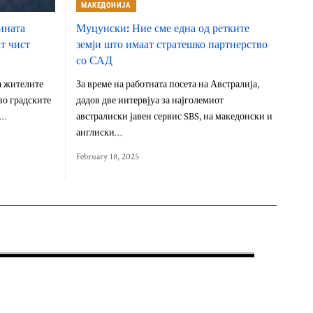
МАКЕДОНИЈА
ината
Муцунски: Ние сме една од ретките
т чист
земји што имаат стратешко партнерство
со САД
а жителите
За време на работната посета на Австралија,
во градските
дадов две интервјуа за најголемиот
о…
австралиски јавен сервис SBS, на македонски и
англиски…
February 18, 2025