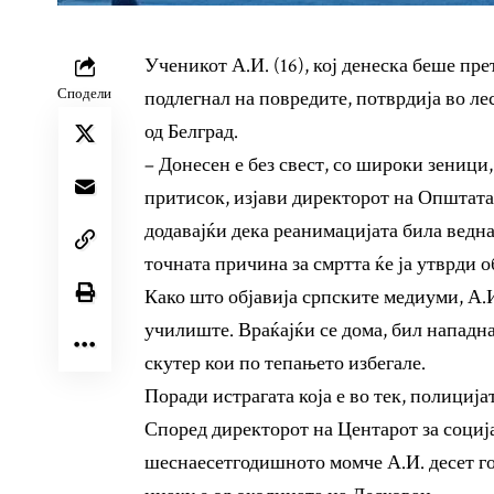
Ученикот А.И. (16), кој денеска беше п
Сподели
подлегнал на повредите, потврдија во л
од Белград.
– Донесен е без свест, со широки зеници,
притисок, изјави директорот на Општат
додавајќи дека реанимацијата била ведна
точната причина за смртта ќе ја утврди о
Како што објавија српските медиуми, А.И
училиште. Враќајќи се дома, бил нападн
скутер кои по тепањето избегале.
Поради истрагата која е во тек, полиција
Според директорот на Центарот за социј
шеснаесетгодишното момче А.И. десет го