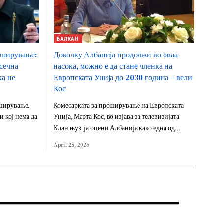
БАЛКАН
роширување:
Доколку Албанија продолжи во оваа
сечна
насока, можно е да стане членка на
ка не
Европската Унија до 2030 година – вели
Кос
оширување.
Комесарката за проширување на Европската
и кој нема да
Унија, Марта Кос, во изјава за телевизијата
Клан њуз, ја оцени Албанија како една од…
April 25, 2026