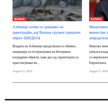
БАЛКАН
БАЛКАН
Албанија почна со уривање на
Мицотакис 
дивоградби, кај Валона срушен трикатен
министри з
објект (ВИДЕО)
земјоделск
Владата на Албанија продолжува со обемна
Неколку мин
операција за отстранување на бесправно
грчката влад
изградени објекти, како дел од стратегијата за
со европскит
пристапување во…
Европската
August 11, 2025
August 9, 2025