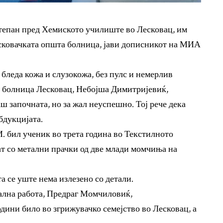
ретепан пред Хемиското училиште во Лесковац, им
есковачката општа болница, јави дописникот на МИА
 бледа кожа и слузокожа, без пулс и немерлив
а болница Лесковац, Небојша Димитријевиќ,
ш започната, но за жал неуспешно. Тој рече дека
бдукцијата.
. бил ученик во трета година во Текстилното
ат со метални прачки од две млади момчиња на
та се уште нема излезено со детали.
ална работа, Предраг Момчиловиќ,
дини било во згрижувачко семејство во Лесковац, а