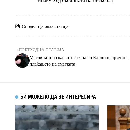
инаку е од околината на Лесковац.
Сподели ја оваа статија
ПРЕТХОДНА СТАТИЈА
Масовна тепачка во кафеана во Карпош, причина
плаќањето на сметката
БИ МОЖЕЛО ДА ВЕ ИНТЕРЕСИРА