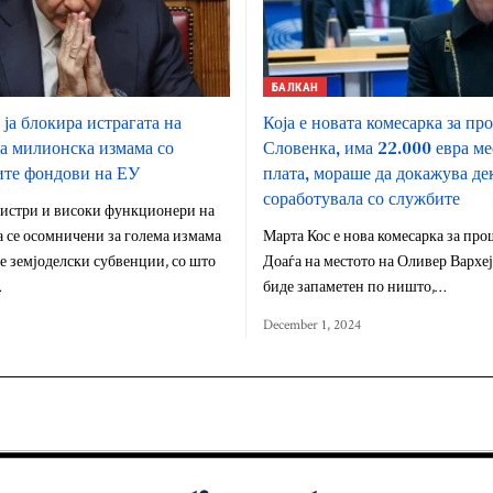
БАЛКАН
ја блокира истрагата на
Која е новата комесарка за п
а милионска измама со
Словенка, има 22.000 евра ме
ите фондови на ЕУ
плата, мораше да докажува де
соработувала со службите
истри и високи функционери на
а се осомничени за голема измама
Марта Кос е нова комесарка за пр
е земјоделски субвенции, со што
Доаѓа на местото на Оливер Вархеј
…
биде запаметен по ништо,…
December 1, 2024