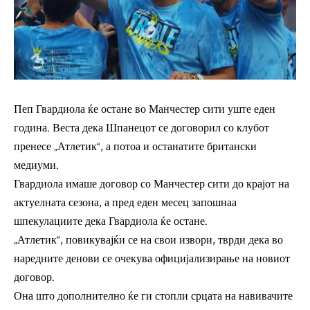
Пеп Гвардиола ќе остане во Манчестер сити уште еден
година. Веста дека Шпанецот се договорил со клубот
пренесе „Атлетик“, а потоа и останатите британски
медиуми.
Гвардиола имаше договор со Манчестер сити до крајот на
актуелната сезона, а пред еден месец запошнаа
шпекулациите дека Гвардиола ќе остане.
„Атлетик“, повикувајќи се на свои извори, тврди дека во
наредните денови се очекува официјализирање на новиот
договор.
Она што дополнително ќе ги стопли срцата на навивачите