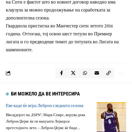
на Сити е фактот што во новиот договор наводно има
клаузула за можно продолжување на соработката за
дополнителна сезона.
Гвардиола пристигна во Манчестер сити летото 2016
година. Оттогаш, тој освои шест титули во Премиер
лигата и го предводеше тимот до титулата во Лигата на
шампионите.
БИ МОЖЕЛО ДА ВЕ ИНТЕРЕСИРА
Еве каде ќе игра Леброн следната сезона
Инсајдерот на „ESPN“, Марк Спирс, верува дека
Леброн Џејмс ќе ги напушти Лејкерси
претстојното лето. - Леброн Џејмс ќе биде…