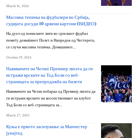
March 16, 2026
Масовна тепачка на фудбалери во Србија,
судијата досуди 10 црвени картони (ВИДЕО)
На дуел од пониските лиги во српскиот фудбал
помеѓу домаќинот Полет и Напредок од Честерега,
се случи масовна тепачка. Домашниот…
October 19, 2024
Навивачите на Челзи: Премиер лигата да ги
истражи врските на Тод Боли со веб-
страницата за препродажба на билети
Навивачите на Челзи побараа од Премиер лигата да
ги истражи врските на косопственикот на клубот
Тод Боли со веб-страницата за…
March 27, 2025
Куња е првото засилување за Манчестер
јунајтед