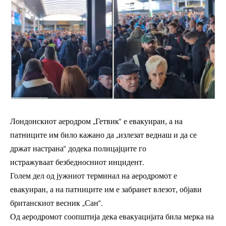
Лондонскиот аеродром „Гетвик“ е евакуиран, а на
патниците им било кажано да „излезат веднаш и да се
држат настрана“ додека полицајците го
истражуваат
безбедносниот инцидент.
Голем дел од јужниот терминал на аеродромот е
евакуиран, а на патниците им е забранет влезот, објави
британскиот весник „Сан“.
Од аеродромот соопштија дека евакуацијата била мерка на