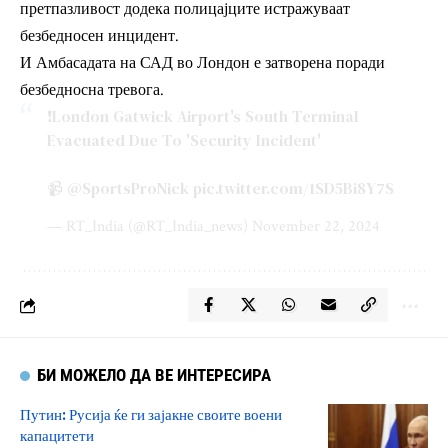
претпазливост додека полицајците истражуваат
безбедносен инцидент.
И
Амбасадата на САД во Лондон
е затворена поради
безбедносна тревога.
❗️London Gatwick Airport's South Terminal
Evacuated Due To 'Security Incident'
📹
@SportsProNick
pic.twitter.com/1SD5Bi8Y7S
— RT_India (@RT_India_news)
November 22, 2024
БИ МОЖЕЛО ДА ВЕ ИНТЕРЕСИРА
Путин: Русија ќе ги зајакне своите воени
капацитети