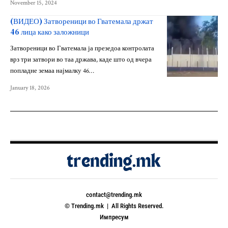
November 15, 2024
(ВИДЕО) Затвореници во Гватемала држат
46 лица како заложници
Затвореници во Гватемала ја презедоа контролата
врз три затвори во таа држава, каде што од вчера
попладне земаа најмалку 46…
January 18, 2026
contact@trending.mk
© Trending.mk | All Rights Reserved.
Импресум