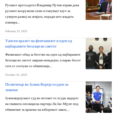
Рускиот претседател Владимир Путин изјави дека
руските вооружени сили остануваат клуч за
суверен развој на земјата, поради што владата
планира…
February 23, 2025
Уапсен кралот на фентанилот и еден од
најбараните бегалци во светот
Филмскиот обид за бегство на еден од најбараните
бегалци во светот заврши ненадејно, а нарко-босот
сега се соочува со обвиненија…
October 25, 2025
Политичар во Јужна Кореја осуден за
лажење
Јужнокорејскиот суд во петокот го осуди лидерот
на главната опозициска партија Ли Јае-Мјунг под
обвинение за кршење на изборниот закон,…