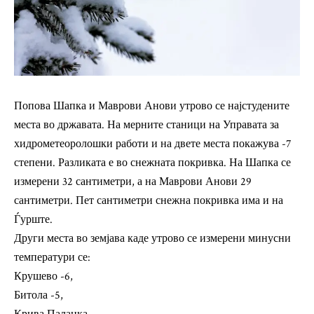
Попова Шапка и Маврови Анови утрово се најстудените
места во државата. На мерните станици на Управата за
хидрометеоролошки работи и на двете места покажува -7
степени. Разликата е во снежната покривка. На Шапка се
измерени 32 сантиметри, а на Маврови Анови 29
сантиметри. Пет сантиметри снежна покривка има и на
Ѓурште.
Други места во земјава каде утрово се измерени минусни
температури се:
Крушево -6,
Битола -5,