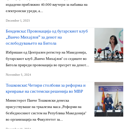
издадени приближно 40.000 ваучери за набавка на
електронски уреди, а…
December 1, 2025
Бендевска: Провокација од бугарскиот клуб
„Ванчо Михајлов“ за денот на
ослободувањето на Битола
Избришан од Централен регистер на Македонија,
бугарскиот клуб „Ванчо Михајлов“ со седиште во
Битола приреди провокација во пресрет на денот…
November 5, 2024
Тошковски: Четири столбови за реформа и
креирање на системски решенија во МВР
Министерот Панче Тошковски денеска
присуствуваше на тркалезна маса „Реформи на
безбедносниот систем на Република Македонија“
во организација на Факултетот за…