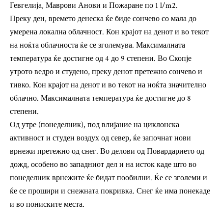
Гевгелија, Маврови Анови и Пожаране по 1 l/m2.
Преку ден, времето денеска ќе биде сончево со мала до
умерена локална облачност. Кон крајот на денот и во текот
на ноќта облачноста ќе се зголемува. Максималната
температура ќе достигне од 4 до 9 степени. Во Скопје
утрото ведро и студено, преку денот претежно сончево и
тивко. Кон крајот на денот и во текот на ноќта значително
облачно. Максималната температура ќе достигне до 8
степени.
Од утре (понеделник), под влијание на циклонска
активност и студен воздух од север, ќе започнат нови
врнежи претежно од снег. Во делови од Повардарието од
дожд, особено во западниот дел и на исток каде што во
понеделник врнежите ќе бидат пообилни. Ќе се зголеми и
ќе се прошири и снежната покривка. Снег ќе има понекаде
и во пониските места.