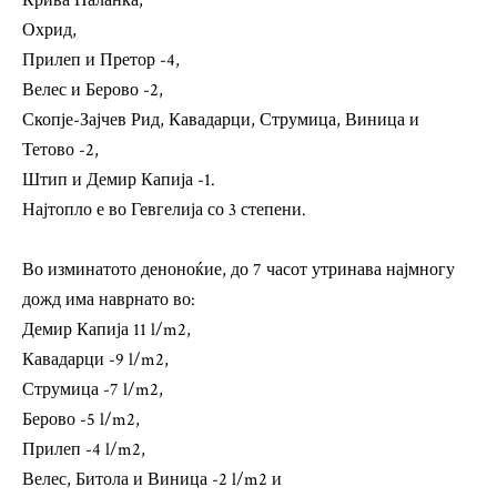
Крива Паланка,
Охрид,
Прилеп и Претор -4,
Велес и Берово -2,
Скопје-Зајчев Рид, Кавадарци, Струмица, Виница и
Тетово -2,
Штип и Демир Капија -1.
Најтопло е во Гевгелија со 3 степени.
Во изминатото деноноќие, до 7 часот утринава најмногу
дожд има наврнато во:
Демир Капија 11 l/m2,
Кавадарци -9 l/m2,
Струмица -7 l/m2,
Берово -5 l/m2,
Прилеп -4 l/m2,
Велес, Битола и Виница -2 l/m2 и