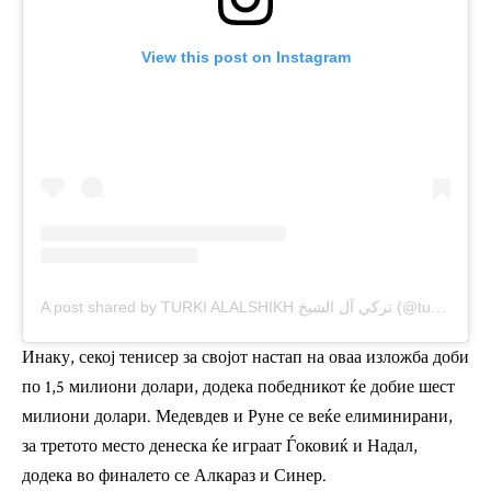
View this post on Instagram
A post shared by TURKI ALALSHIKH تركي آل الشيخ (@turkialalshik)
Инаку, секој тенисер за својот настап на оваа изложба доби
по 1,5 милиони долари, додека победникот ќе добие шест
милиони долари. Медевдев и Руне се веќе елиминирани,
за третото место денеска ќе играат Ѓоковиќ и Надал,
додека во финалето се Алкараз и Синер.