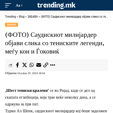
Aa
Trending
>
Blog
>
ЗАБАВА
>
(ФОТО) Саудискиот милијардер објави слика со тениските легенди, меѓу кои и Ѓоковиќ
ЗАБАВА
(ФОТО) Саудискиот милијардер
објави слика со тениските легенди,
меѓу кои и Ѓоковиќ
Објавено October 19, 2024 18:04
„Шест тениски кралеви“
се во Ријад, каде се дел од
скапата егзибиција, која трае веќе неколку дена, а се
одржува за прв пат.
Турки Ал Шеик, саудискиот милијардер кој беше задолжен