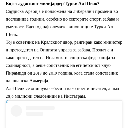
Кој е саудискиот милијардер Турки Ал Шеик?
Саудиска Арабија е подложена на либерални промени во
последниве години, особено во секторите спорт, забава и
уметност. Еден од најголемите виновници е Турки Ал
Шеик.
Тој е советник на Кралскиот двор, рангиран како министер
и претседател на Општата управа за забава. Познат е и
како претседател на Исламската спортска федерација за
солидарност, а беше сопственик на египетскиот клуб
Пирамиди од 2018 до 2019 година, кога стана сопственик
на шпанска Алмерија.
Ал-Шеик се опишува себеси и како поет и писател, а има
28,6 милиони следбеници на Инстаграм.