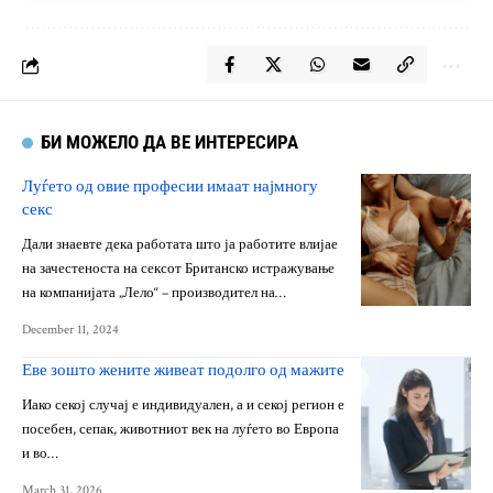
БИ МОЖЕЛО ДА ВЕ ИНТЕРЕСИРА
Луѓето од овие професии имаат најмногу
секс
Дали знаевте дека работата што ја работите влијае
на зачестеноста на сексот Британско истражување
на компанијата „Лело“ – производител на…
December 11, 2024
Еве зошто жените живеат подолго од мажите
Иако секој случај е индивидуален, а и секој регион е
посебен, сепак, животниот век на луѓето во Европа
и во…
March 31, 2026