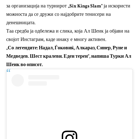
за организација на турнирот
„Six Kings Slam“
ја искористи
можноста да се дружи со најдобрите тенисери на
денешницата.
Таа средба ја одбележа и слика, која Ал Шеик ја објави на
својот Инстаграм, каде инаку е многу активен.
„Со легендите: Надал, Ѓоковиќ, Алкараз, Синер, Руне и
Медведев. Шест кралеви. Еден терен“, напиша Турки Ал
Шеик во описот.