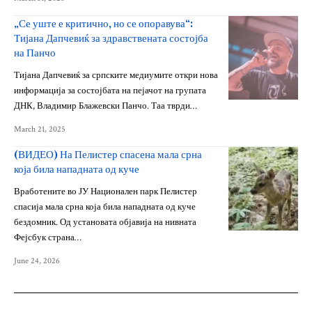
„Се уште е критично, но се опоравува“:
Тијана Дапчевиќ за здравствената состојба
на Панчо
Тијана Дапчевиќ за српските медиумите откри нова
информација за состојбата на пејачот на групата
ДНК, Владимир Блажевски Панчо. Таа тврди…
March 21, 2025
(ВИДЕО) На Пелистер спасена мала срна
која била нападната од куче
Вработените во ЈУ Национален парк Пелистер
спасија мала срна која била нападната од куче
бездомник. Од установата објавија на нивната
Фејсбук страна…
June 24, 2026