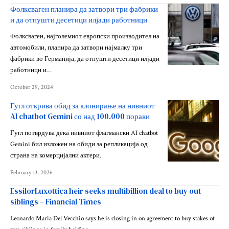
Фолксваген планира да затвори три фабрики
и да отпушти десетици илјади работници
Фолксваген, најголемиот европски производител на
автомобили, планира да затвори најмалку три
фабрики во Германија, да отпушти десетици илјади
работници и…
October 29, 2024
Гугл открива обид за клонирање на нивниот
AI chatbot Gemini со над 100.000 пораки
Гугл потврдува дека нивниот флагмански AI chatbot
Gemini бил изложен на обиди за репликација од
страна на комерцијални актери.
February 13, 2026
EssilorLuxottica heir seeks multibillion deal to buy out
siblings – Financial Times
Leonardo Maria Del Vecchio says he is closing in on agreement to buy stakes of