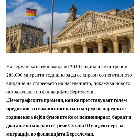
На германската економија до 2040 година и се потребни
288.000 мигранти годишно за да се справи со негативното
влијание на стареењето на населението, покажува новото
истражување на фондацијата Бертелсман.
„Демографските промени, кои ќе претставуваат голем
предизвик за германскиот пазар на труд во наредните
години кога бејби бумовите ќе се пензионираат, бараат и
доаѓање на мигранти“, рече Сузана Шулц, експерт за
миграција во фондацијата Бертелсман.