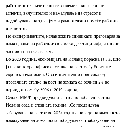
работниците значително се зголемила во различни
аспекти, вклучително и намалување на стресот и
подобрување на здравјето и рамнотежата помеѓу работата
и животот.
По експериментите, исландските синдикати преговараа за
намалување на работното време за десетици илјади нивни
членови низ целата земја.
Во 2023 година, економијата на Исланд порасна за 5%, што
ја прави втора највисока стапка на раст меѓу богатите
европски економии. Ова е значително повисока од
просечната стапка на раст на земјата од речиси 2% во
периодот помеѓу 2006 и 2015 година.
Сепак, ММФ предвидува значително побавен раст на
Исланд оваа и следната година. „Се предвидува
забавување на растот во 2024 година поради натамошното
намалување на домашната побарувачка и забавување на