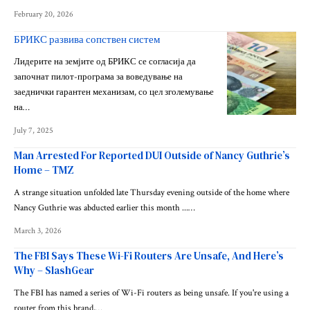
February 20, 2026
БРИКС развива сопствен систем
Лидерите на земјите од БРИКС се согласија да
започнат пилот-програма за воведување на
заеднички гарантен механизам, со цел зголемување
на…
July 7, 2025
Man Arrested For Reported DUI Outside of Nancy Guthrie’s
Home – TMZ
A strange situation unfolded late Thursday evening outside of the home where
Nancy Guthrie was abducted earlier this month ...…
March 3, 2026
The FBI Says These Wi-Fi Routers Are Unsafe, And Here’s
Why – SlashGear
The FBI has named a series of Wi-Fi routers as being unsafe. If you're using a
router from this brand,…