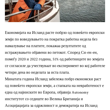
Економијата на Исланд расте побрзо од повеќето европски
земји по воведувањето на пократка работна недела без
намалување на платите, покажаа резултатите од
истражувањето објавени во петокот. Според Си-ен-ен,
помеѓу 2020 и 2022 година, 51% од работниците во земјата
се согласиле да учествуваат во експеримент во кој работеле
четири дена во неделата за иста плата.
Минатата година Исланд забележа побрз економски раст
од повеќето европски земји, а стапката на невработеност е
една од најниските во Европа, објавија Autonomy
институтот со седиште во Велика Британија и
Асоцијацијата за одржливост и демократија на Исланд