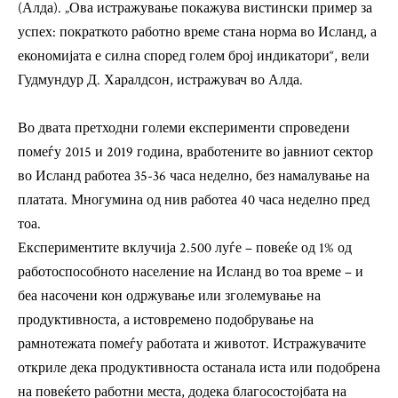
(Алда). „Ова истражување покажува вистински пример за
успех: пократкото работно време стана норма во Исланд, а
економијата е силна според голем број индикатори“, вели
Гудмундур Д. Харалдсон, истражувач во Алда.
Во двата претходни големи експерименти спроведени
помеѓу 2015 и 2019 година, вработените во јавниот сектор
во Исланд работеа 35-36 часа неделно, без намалување на
платата. Многумина од нив работеа 40 часа неделно пред
тоа.
Експериментите вклучија 2.500 луѓе – повеќе од 1% од
работоспособното население на Исланд во тоа време – и
беа насочени кон одржување или зголемување на
продуктивноста, а истовремено подобрување на
рамнотежата помеѓу работата и животот. Истражувачите
откриле дека продуктивноста останала иста или подобрена
на повеќето работни места, додека благосостојбата на