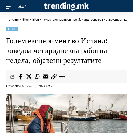
Aa
Trending
>
Blog
>
Blog
>
Голем експеримент во Исланд: воведоа четиридневна работна недела, објавени резултатите
BLOG
Голем експеримент во Исланд:
воведоа четиридневна работна
недела, објавени резултатите
Објавено October 28, 2024 09:20