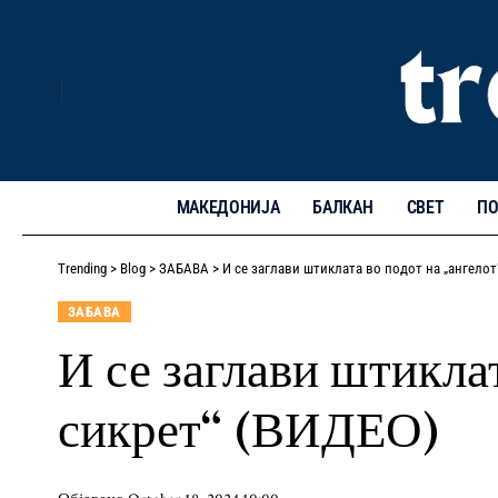
МАКЕДОНИЈА
БАЛКАН
СВЕТ
ПО
Trending
>
Blog
>
ЗАБАВА
>
И се заглави штиклата во подот на „ангелот
ЗАБАВА
И се заглави штикла
сикрет“ (ВИДЕО)