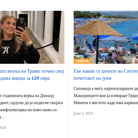
ЗАБАВА
ата внука на Трамп почна свој
Еве какви се цените во Ситон
одава маици за 120 евра
почетокот на јуни
Ситонија е меѓу најпопуларните д
8-годишната ќерка на Доналд
Maкедонците кои ја избираат Грциј
иот, одлучи да ја подигне својата
Никити е местото каде има најмн
 инфлуенсерка на ново ниво со
June 2, 2025
а…
2025