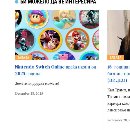
БИ МОЖЕЛО ДА ВЕ ИНТЕРЕСИРА
ЗАБАВА
ЗАБАВА
Nintendo Switch Online враќа икони од
18- годишн
2025 година
бизнис- пр
(ВИДЕО)
Земете ги додека можете!
Каи Трамп, 1
December 28, 2025
Трамп помлад
кариера како
лансирање н
September 28, 