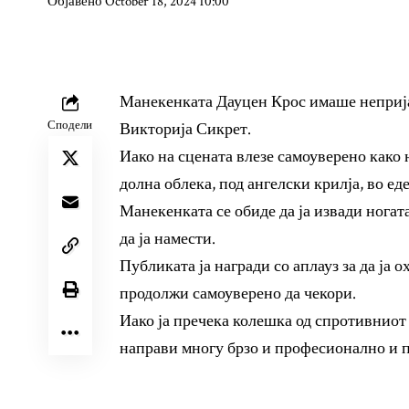
Објавено October 18, 2024 10:00
Манекенката Дауцен Крос имаше непријат
Сподели
Викторија Сикрет.
Иако на сцената влезе самоуверено како 
долна облека, под ангелски крилја, во ед
Манекенката се обиде да ја извади ногата
да ја намести.
Публиката ја награди со аплауз за да ја о
продолжи самоуверено да чекори.
Иако ја пречека колешка од спротивниот 
направи многу брзо и професионално и п