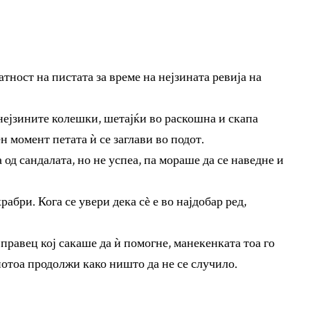
ност на пистата за време на нејзината ревија на
нејзините колешки, шетајќи во раскошна и скапа
ен момент петата ѝ се заглави во подот.
 од сандалата, но не успеа, па мораше да се наведне и
храбри. Кога се увери дека сѐ е во најдобар ред,
правец кој сакаше да ѝ помогне, манекенката тоа го
отоа продолжи како ништо да не се случило.