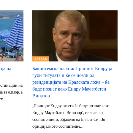
ЗАБАВА
ија на
Бакингемска палата: Принцот Ендру ја
губи титулата и ќе се исели од
резиденцијата на Кралската ложа – ќе
естинации на
биде познат како Ендру Маунтбатен
а за одмор, а
Виндзор
огу…
„Принцот Ендру отсега ќе биде познат како
Ендру Маунтбатен Виндзор“, се вели во
соопштението, објавено од Би-Би-Си. Во
официјалното соопштение…