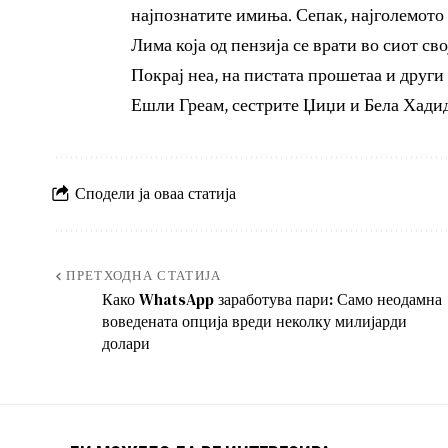
најпознатите имиња. Сепак, најголемото
Лима која од пензија се врати во сиот св
Покрај неа, на пистата прошетаа и други
Ешли Греам, сестрите Џиџи и Бела Хадид
Сподели ја оваа статија
ПРЕТХОДНА СТАТИЈА
Како WhatsApp заработува пари: Само неодамна
воведената опција вреди неколку милијарди
долари