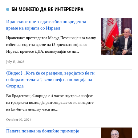
БИ МОЖЕЛО ДА ВЕ ИНТЕРЕСИРА
Иранскиот претседател бил повреден за
време на војната со Израел
Иранскиот претседател Масуд Пезешкијан за малку
избегнал смрт за време на 12-дневната војна со
Израел, пренесе ДПА, повикувајќи се на…
July 13, 2025
(Видео) „Кога ќе се раздени, веројатно ќе ги
собираме телата“, вели шеф на полиција на
Флорида
Во Брадентон, Флорида е 4 часот наутро, а шефот
на градската полиција разговараше со новинарите
на Би-би-си неколку часа по…
October 10, 2024
Папата повика на божиќно примирје