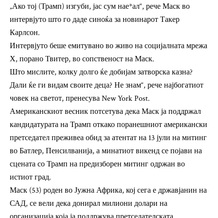
„Ако тој (Трамп) изгуби, јас сум нае*ал“, рече Маск во
интервјуто што го даде синоќа за новинарот Такер
Карлсон.
Интервјуто беше емитувано во живо на социјалната мрежа
Х, порано Твитер, во сопственост на Маск.
Што мислите, колку долго ќе добијам затворска казна?
Дали ќе ги видам своите деца? Не знам“, рече најбогатиот
човек на светот, пренесува New York Post.
Американскиот весник потсетува дека Маск ја поддржал
кандидатурата на Трамп откако поранешниот американски
претседател преживеа обид за атентат на 13 јули на митинг
во Батлер, Пенсилванија, а минатиот викенд се појави на
сцената со Трамп на предизборен митинг одржан во
истиот град.
Маск (53) роден во Јужна Африка, кој сега е државјанин на
САД, се вели дека донирал милиони долари на
организација која ја поддржува претседателската