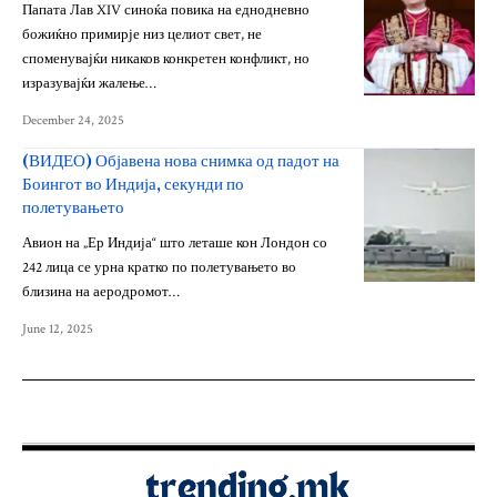
Папата Лав XIV синоќа повика на еднодневно
божиќно примирје низ целиот свет, не
споменувајќи никаков конкретен конфликт, но
изразувајќи жалење…
December 24, 2025
(ВИДЕО) Објавена нова снимка од падот на
Боингот во Индија, секунди по
полетувањето
Авион на „Ер Индија“ што леташе кон Лондон со
242 лица се урна кратко по полетувањето во
близина на аеродромот…
June 12, 2025