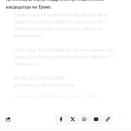
кандидатура на Трамп.
Tucker interviewed Elon Musk, and the first
thing Elon said was that if Trump loses, he's
SCREWED because Democrats will try to
imprison him
"How long do you think my prison sentence is
going to be? Do you think I see my children? I
don't know."
By the way, Elon is right.…
pic.twitter.com/v83E6575Tm
— George (@BehizyTweets)
October 7, 2024