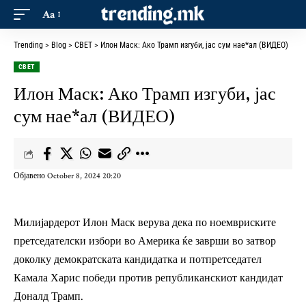
Aa
Trending
>
Blog
>
СВЕТ
>
Илон Маск: Ако Трамп изгуби, јас сум нае*ал (ВИДЕО)
СВЕТ
Илон Маск: Ако Трамп изгуби, јас
сум нае*ал (ВИДЕО)
Објавено October 8, 2024 20:20
Милијардерот Илон Маск верува дека по ноемвриските
претседателски избори во Америка ќе заврши во затвор
доколку демократската кандидатка и потпретседател
Камала Харис победи против републиканскиот кандидат
Доналд Трамп.