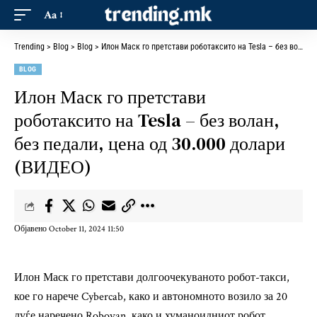
Aa
Trending
>
Blog
>
Blog
>
Илон Маск го претстави роботаксито на Tesla – без волан, без педали, цена од 30.000 долари (ВИДЕО)
BLOG
Илон Маск го претстави
роботаксито на Tesla – без волан,
без педали, цена од 30.000 долари
(ВИДЕО)
Објавено October 11, 2024 11:50
Илон Маск го претстави долгоочекуваното робот-такси,
кое го нарече Cybercab, како и автономното возило за 20
луѓе наречено Robovan, како и хуманоидниот робот