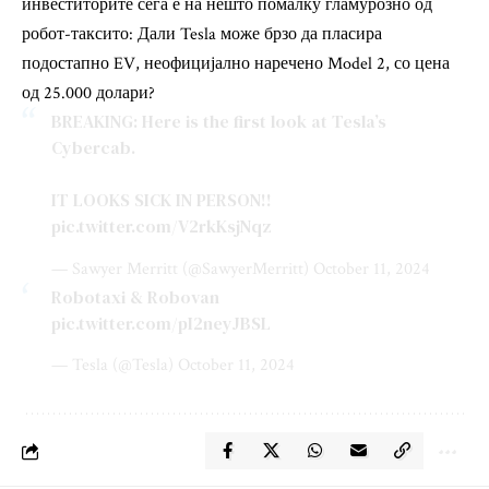
инвеститорите сега е на нешто помалку гламурозно од
робот-таксито: Дали Tesla може брзо да пласира
подостапно EV, неофицијално наречено Model 2, со цена
од 25.000 долари?
BREAKING: Here is the first look at Tesla’s
Cybercab.
IT LOOKS SICK IN PERSON!!
pic.twitter.com/V2rkKsjNqz
— Sawyer Merritt (@SawyerMerritt)
October 11, 2024
Robotaxi & Robovan
pic.twitter.com/pI2neyJBSL
— Tesla (@Tesla)
October 11, 2024