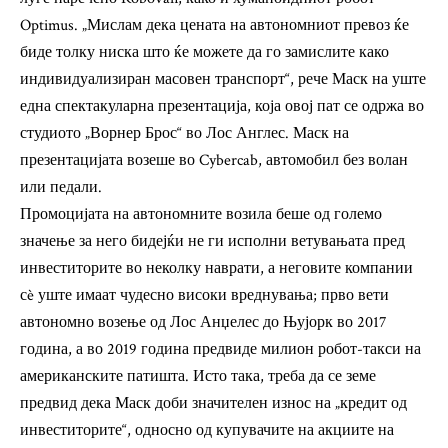
Optimus. „Мислам дека цената на автономниот превоз ќе
биде толку ниска што ќе можете да го замислите како
индивидуализиран масовен транспорт“, рече Маск на уште
една спектакуларна презентација, која овој пат се одржа во
студиото „Ворнер Брос“ во Лос Англес. Маск на
презентацијата возеше во Cybercab, автомобил без волан
или педали.
Промоцијата на автономните возила беше од големо
значење за него бидејќи не ги исполни ветувањата пред
инвеститорите во неколку наврати, а неговите компании
сè уште имаат чудесно високи вреднувања; прво вети
автономно возење од Лос Анџелес до Њујорк во 2017
година, а во 2019 година предвиде милион робот-такси на
американските патишта. Исто така, треба да се земе
предвид дека Маск доби значителен износ на „кредит од
инвеститорите“, односно од купувачите на акциите на