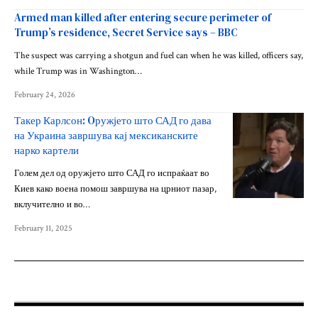
Armed man killed after entering secure perimeter of
Trump’s residence, Secret Service says – BBC
The suspect was carrying a shotgun and fuel can when he was killed, officers say,
while Trump was in Washington…
February 24, 2026
Такер Карлсон: Oружјето што САД го дава
на Украина завршува кај мексиканските
нарко картели
Голем дел од оружјето што САД го испраќаат во
Киев како воена помош завршува на црниот пазар,
вклучително и во…
February 11, 2025