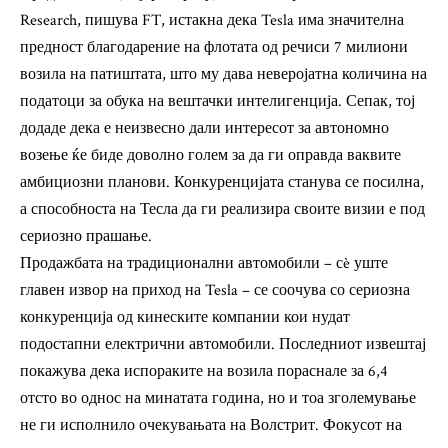
Research, пишува FT, истакна дека Tesla има значителна
предност благодарение на флотата од речиси 7 милиони
возила на патиштата, што му дава неверојатна количина на
податоци за обука на вештачки интелигенција. Сепак, тој
додаде дека е неизвесно дали интересот за автономно
возење ќе биде доволно голем за да ги оправда ваквите
амбициозни планови. Конкуренцијата станува се посилна,
а способноста на Тесла да ги реализира своите визии е под
сериозно прашање.
Продажбата на традиционални автомобили – сè уште
главен извор на приход на Tesla – се соочува со сериозна
конкуренција од кинеските компании кои нудат
подостапни електрични автомобили. Последниот извештај
покажува дека испораките на возила пораснале за 6,4
отсто во однос на минатата година, но и тоа зголемување
не ги исполнило очекувањата на Волстрит. Фокусот на