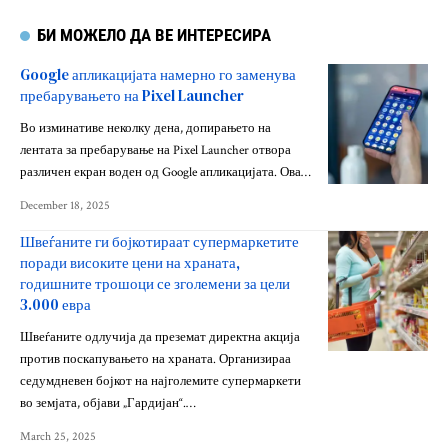
БИ МОЖЕЛО ДА ВЕ ИНТЕРЕСИРА
Google апликацијата намерно го заменува
пребарувањето на Pixel Launcher
Во изминативе неколку дена, допирањето на
лентата за пребарување на Pixel Launcher отвора
различен екран воден од Google апликацијата. Ова…
December 18, 2025
Швеѓаните ги бојкотираат супермаркетите
поради високите цени на храната,
годишните трошоци се зголемени за цели
3.000 евра
Швеѓаните одлучија да преземат директна акција
против поскапувањето на храната. Организираа
седумдневен бојкот на најголемите супермаркети
во земјата, објави „Гардијан“.…
March 25, 2025