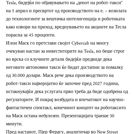
Tesla, бидејќи по објавувањето на „денот на робот-такси“
на 5 април и пресвртот од производството на е. – возилата
до технологиите за вештачка интелигенција и роботиката
како извори на приход, вреднувањето на акциите на Тесла
порасна за 45 проценти.
Илон Маск го претстави својот Cybercab на многу
очекуван настан за инвеститорите на Tesla, но беше строг
во врска со клучните детали бидејќи предвиде дека
неговите автономни такси ќе бидат достапни за помалку
од 30.000 долари. Маск рече дека производството на
робот-такси најверојатно ќе започне пред 2027 година,
истакнувајќи дека услугата прво треба да биде одобрена од
регулаторите. И покрај возбудата и впечатокот на научно-
фантастичен спектакл, конечниот концепт на роботаксито
на Маск остана небулозен. Презентацијата траеше 30
минути.
Пред настанот, Пјер Ферагу, аналитичар во New Street