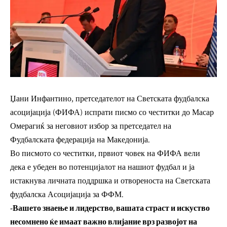
Џани Инфантино, претседателот на Светската фудбалска
асоцијација (ФИФА) испрати писмо со честитки до Масар
Омерагиќ за неговиот избор за претседател на
Фудбалската федерација на Македонија.
Во писмото со честитки, првиот човек на ФИФА вели
дека е убеден во потенцијалот на нашиот фудбал и ја
истакнува личната поддршка и отвореноста на Светската
фудбалска Асоцијација за ФФМ.
-Вашето знаење и лидерство, вашата страст и искуство
несомнено ќе имаат важно влијание врз развојот на