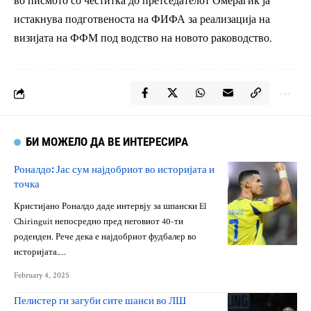
во писмото со честитка до претседателот Омерагиќ ја
истакнува подготвеноста на ФИФА за реализација на
визијата на ФФМ под водство на новото раководство.
БИ МОЖЕЛО ДА ВЕ ИНТЕРЕСИРА
Роналдо: Јас сум најдобриот во историјата и
точка
Кристијано Роналдо даде интервју за шпански El
Chiringuit непосредно пред неговиот 40-ти
роденден. Рече дека е најдобриот фудбалер во
историјата.…
February 4, 2025
Пелистер ги загуби сите шанси во ЛШ