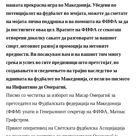
нашата прекрасна игра во Македонија. Убедени во
потенцијалот на фудбалот во земјата, можете да сметате
на мојата лична поддршка и на помошта на ФИФА за да
ја постигнете оваа цел. Вратите на ФИФА се секогаш
отворени доколку сакате да разговарате за нашиот
спорт, неговиот развој и промоција на неговите
вредности. Ви посакувам вам и на вашиот тим многу
среќа и успех во сите предизвици што претстојат, во
создавањето и сведочењето на трајно наследство за
иднината на фудбалот во Македонија, се вели во писмото
на Инфантино до Омерагиќ.
Писмо со честитка за изборот на Масар Омерагиќ за
претседател на Фудбалската федерација на Македонија
(ФФМ) упати и Генералниот секретар на ФИФА, Матиас
Графстром.
Првиот оперативец на Светската фудбалска Асоцијација