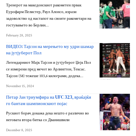
Тренерот на македонскиот ракометен првак
Еурофарм Пелистер, Раул Алонсо, изрази
задоволство од настапот на своите ракометари на
гостувањето во Берлин…
February 28, 2025
ВИДЕО: Тајсон на мерењето му удри шамар
на јутјуберот Пол
Легендарниот Мајк Тајсон и јутјуберот Џејк Пол
се измерени пред мечот во Арлингтон, Тексас.
Тајсон (58) тежеше 103,6 килограми, додека…
November 15, 2024
Петар Јан триумфира на UFC 323, враќајќи
го бантам шампионскиот појас
Рускиот борач докажа дека нешто е различно во
неговата втора битка со Дванишвили
December 8, 2025