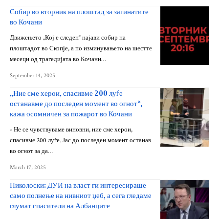
Собир во вторник на плоштад за загинатите
во Кочани
Движењето „Кој е следен“ најави собир на
плоштадот во Скопје, а по изминувањето на шестте
месеци од трагедијата во Кочани…
September 14, 2025
„Ние сме херои, спасивме 200 луѓе
останавме до последен момент во огнот“,
кажа осомничен за пожарот во Кочани
- Не се чувствуваме виновни, ние сме херои,
спасивме 200 луѓе. Јас до последен момент останав
во огнот за да…
March 17, 2025
Николоски: ДУИ на власт ги интересираше
само полнење на нивниот џеб, а сега гледаме
глумат спасители на Албанците