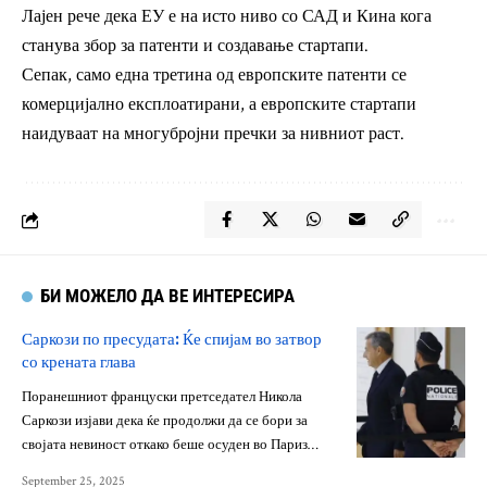
Лајен рече дека ЕУ е на исто ниво со САД и Кина кога
станува збор за патенти и создавање стартапи.
Сепак, само една третина од европските патенти се
комерцијално експлоатирани, а европските стартапи
наидуваат на многубројни пречки за нивниот раст.
БИ МОЖЕЛО ДА ВЕ ИНТЕРЕСИРА
Саркози по пресудата: Ќе спијам во затвор
со крената глава
Поранешниот француски претседател Никола
Саркози изјави дека ќе продолжи да се бори за
својата невиност откако беше осуден во Париз…
September 25, 2025