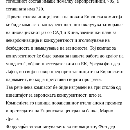
тогашниот состав имаше помалку европратеници, 705, а
сегашната има 720.
„Првата голема иницијатива на новата Европска комисија
ќе биде компас за конкурентност, што вклучува затворање
на иновацискиот јаз со САД и Кина, заеднички план за
декарбонизација и конкурентност и зголемување на
безбедноста и намалување на зависноста. Тој компас за
конкурентност ќе биде рамка за нашата работа до крајот на
мандатот“, објави претседателката на ЕК, Урсула фон дер
Лајен, во својот говор пред претставниците на Европскиот
парламент, во кој ја претстави својата програма.
Таа рече дека компасот ќе биде изграден на три столба од
извештајот за европската конкурентност, што за
Комисијата го напиша поранешниот италијански премиер
и претседател на Европската централна банка, Марио
Драги.
Зборувајќи за заостанувањето во иновациите, Фон дер