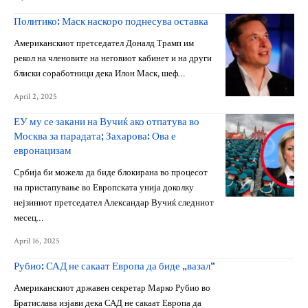
Политико: Маск наскоро поднесува оставка
Американскиот претседател Доналд Трамп им
рекол на членовите на неговиот кабинет и на други
блиски соработници дека Илон Маск, шеф…
April 2, 2025
ЕУ му се закани на Вучиќ ако отпатува во
Москва за парадата; Захарова: Ова е
евронацизам
Србија би можела да биде блокирана во процесот
на пристапување во Европската унија доколку
нејзиниот претседател Александар Вучиќ следниот
месец…
April 16, 2025
Рубио: САД не сакаат Европа да биде „вазал“
Американскиот државен секретар Марко Рубио во
Братислава изјави дека САД не сакаат Европа да