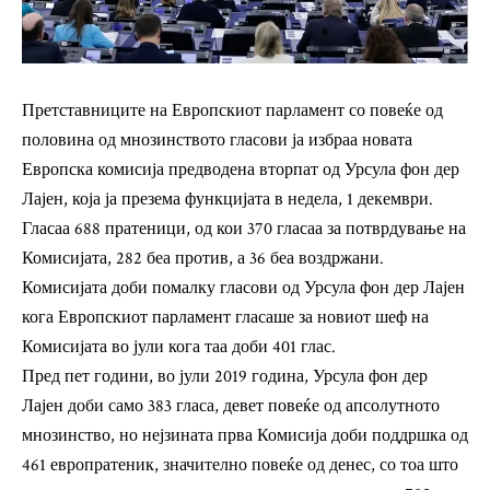
Претставниците на Европскиот парламент со повеќе од
половина од мнозинството гласови ја избраа новата
Европска комисија предводена вторпат од Урсула фон дер
Лајен, која ја презема функцијата в недела, 1 декември.
Гласаа 688 пратеници, од кои 370 гласаа за потврдување на
Комисијата, 282 беа против, а 36 беа воздржани.
Комисијата доби помалку гласови од Урсула фон дер Лајен
кога Европскиот парламент гласаше за новиот шеф на
Комисијата во јули кога таа доби 401 глас.
Пред пет години, во јули 2019 година, Урсула фон дер
Лајен доби само 383 гласа, девет повеќе од апсолутното
мнозинство, но нејзината прва Комисија доби поддршка од
461 европратеник, значително повеќе од денес, со тоа што