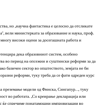
ства, но „научна фантастика е целосно да отсликате
а“, вели министерката за образование и наука, проф.
и многу високи оцени за досегашната работа и
тенцира дека образовниот систем, особено
ува во период на опсежни и суштински реформи за да
ако базичен сектор во општеството, земјата не би
оразни реформи, туку треба да се фати одреден курс
 за преземање модели од Финска, Сингапур…, туку
ност во работата. „Со креирање декларација или
ус ќе спречиме понатамошни импровизации во