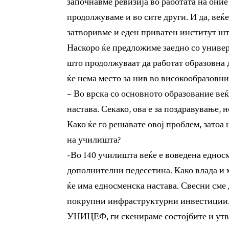
започнавме ревизија во работата на они
продолжуваме и во сите други. И да, веќ
затворивме и еден приватен институт шт
Наскоро ќе предложиме заедно со универ
што продолжуваат да работат образовна д
ќе нема место за нив во високообразовни
– Во врска со основното образование ве
настава. Секако, ова е за поздравување, 
Како ќе го решавате овој проблем, затоа
на училишта?
-Во 140 училишта веќе е воведена едносме
дополнителни педесетина. Како влада и 
ќе има едносменска настава. Свесни сме 
покрупни инфраструктурни инвестиции. 
УНИЦЕФ, ги скенираме состојбите и утвр