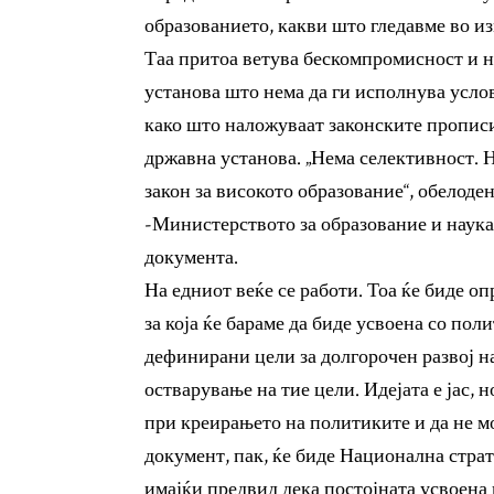
образованието, какви што гледавме во из
Таа притоа ветува бескомпромисност и н
установа што нема да ги исполнува услов
како што наложуваат законските прописи,
државна установа. „Нема селективност. 
закон за високото образование“, обелоден
-Министерството за образование и наука 
документа.
На едниот веќе се работи. Тоа ќе биде о
за која ќе бараме да биде усвоена со пол
дефинирани цели за долгорочен развој на
остварување на тие цели. Идејата е јас, н
при креирањето на политиките и да не м
документ, пак, ќе биде Национална страт
имајќи предвид дека постојната усвоена в