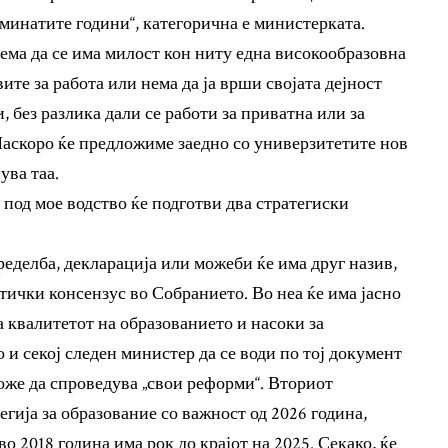
минатите години“, категорична е министерката.
ема да се има милост кон ниту една високообразовна
ите за работа или нема да ја врши својата дејност
 без разлика дали се работи за приватна или за
Наскоро ќе предложиме заедно со универзитетите нов
ува таа.
под мое водство ќе подготви два стратегиски
пределба, декларација или можеби ќе има друг назив,
итички консензус во Собранието. Во неа ќе има јасно
 квалитетот на образованието и насоки за
о и секој следен министер да се води по тој документ
оже да спроведува „свои реформи“. Вториот
егија за образование со важност од 2026 година,
о 2018 година има рок до крајот на 2025. Секако, ќе