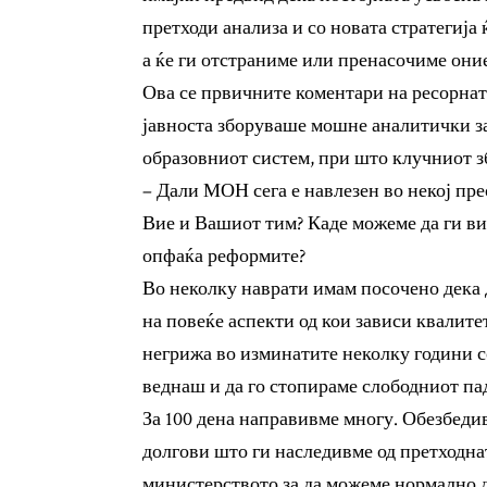
претходи анализа и со новата стратегија
а ќе ги отстраниме или пренасочиме оние
Ова се првичните коментари на ресорнат
јавноста зборуваше мошне аналитички за
образовниот систем, при што клучниот з
– Дали МОН сега е навлезен во некој пр
Вие и Вашиот тим? Каде можеме да ги вид
опфаќа реформите?
Во неколку наврати имам посочено дека 
на повеќе аспекти од кои зависи квалит
негрижа во изминатите неколку години с
веднаш и да го стопираме слободниот па
За 100 дена направивме многу. Обезбеди
долгови што ги наследивме од претходнат
министерството за да можеме нормално да