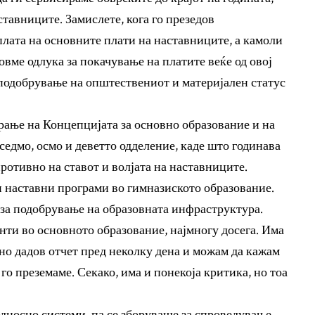
ставниците. Замислете, кога го презедов
лата на основните плати на наставниците, а камоли
овме одлука за покачување на платите веќе од овој
 подобрување на општествениот и материјален статус
ање на Концепцијата за основно образование и на
седмо, осмо и деветто одделение, каде што годинава
ротивно на ставот и волјата на наставниците.
 наставни програми во гимназиското образование.
за подобрување на образовната инфраструктура.
нти во основното образование, најмногу досега. Има
но дадов отчет пред неколку дена и можам да кажам
го преземаме. Секако, има и понекоја критика, но тоа
односно системи, па се зборуваше за спроведување