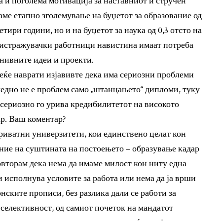
а и поголема мотивација за наставниот и стручен
аме етапно зголемување на буџетот за образование од
етири години, но и на буџетот за наука од 0,3 отсто на
оистражувачки работници навистина имаат потреба
 нивните идеи и проекти.
веќе наврати изјавивте дека има сериозни проблеми
едно не е проблем само „штанцањето“ дипломи, туку
 сериозно го урива кредибилитетот на високото
ар. Ваш коментар?
приватни универзитети, кои единствено целат кон
ание на суштината на постоењето – образување кадар
овторам дека нема да имаме милост кон ниту една
 исполнува условите за работа или нема да ја врши
онските прописи, без разлика дали се работи за
 селективност, од самиот почеток на мандатот