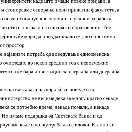
е универзитети каде што имаше повеќе пријави, а
е и стопиравме отворање нови приватни факултети, а
о не ги исполнуваше основните услови за работа.
зитетите нов закон за високото образование. Тие
ејност, ќе мора да понудат квалитет, во спротивно
от простор.
ќе најавивте потреба од воведување едносменска
но очигледно во некои средини тоа е невозможно.
 што тоа ќе бара инвестиции за изградба или доградба
нска настава, а наскоро ќе се воведе и во
министерство не велиме дека за многу кратко секаде
дека се потребно време, некаде помали, а некаде
Но имаме поддршка од Светската банка и од
дуваме каде и колку треба да се вложи. Етапно ќе