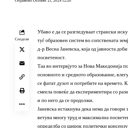
Објавено October 21, 2024 12:20
Убаво е да се разгледуваат странски иску
Сподели
туѓ образовен систем во сопствената земј
д-р Весна Јаневска, која од јавноста доб
посветеност.
Таа во интервјуто за
Нова Македонија
по
основното и средното образование, влег
се фатат духот и потребите на времето. К
смеела повеќе да експериментира со разн
и по него да се продолжи.
Јаневска истакнува дека нема да говори
ветува многу труд и максимална посвете
определба со широк политички консенз