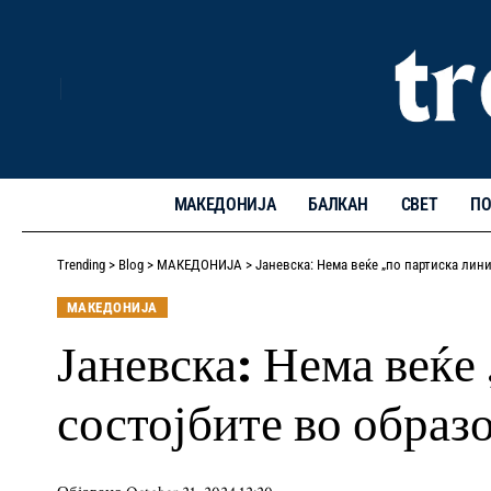
МАКЕДОНИЈА
БАЛКАН
СВЕТ
ПО
Trending
>
Blog
>
МАКЕДОНИЈА
>
Јаневска: Нема веќе „по партиска лини
МАКЕДОНИЈА
Јаневска: Нема веќе
состојбите во образ