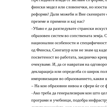
фински модел или словенечки, но изоста
реформи? Дали можеби и Вие скенирате с
преземе и примени и кај нас?
-Убаво е да разгледувате странски искус
образовен систем во сопствената земја. 
национални особености и специфичности.
од Финска, Сингапур или не знам од кад
посветеност во работата, заедничко кре
очекуваме. И, да се навратам на одговор
декларација или определба со широк по
импровизации во образованието, какви ш
– На кои образовни нивоа и сфери ќе се
-Ако треба да генерализирам кон што це
програми и учебници, подобра инфрастр