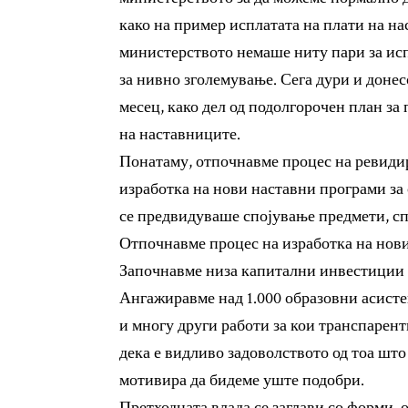
како на пример исплатата на плати на на
министерството немаше ниту пари за исп
за нивно зголемување. Сега дури и донес
месец, како дел од подолгорочен план за
на наставниците.
Понатаму, отпочнавме процес на ревидир
изработка на нови наставни програми за 
се предвидуваше спојување предмети, сп
Отпочнавме процес на изработка на нови
Започнавме низа капитални инвестиции 
Ангажиравме над 1.000 образовни асисте
и многу други работи за кои транспарент
дека е видливо задоволството од тоа што 
мотивира да бидеме уште подобри.
Претходната влада се заглави со форми, 