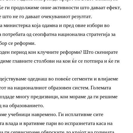
 ќе ги продолжиме оние активности што даваат ефект,
 што не го даваат очекуваниот резултат.
а министерка која одамна и пред овие избори во
 потребата од сеопфатна национална стратегија за
бор се реформи.
еоден период кон клучните реформи? Што скенирате
име главните столбови на кои ќе се потпира и ќе ги
дејствуваме одеднаш во повеќе сегменти и влијаеме
етот на националниот образовен систем. Големата
оздаде многу предизвици, кои мораме да ги решиме
д на образованието.
вме учебници навремено. Ги исплативме сите
а влада и вративме пари во испразнетата каса на
 ги сервисираме обврските до крајот на годината,