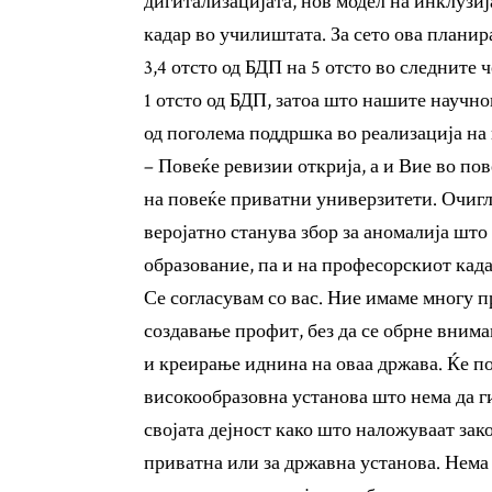
дигитализацијата, нов модел на инклузиј
кадар во училиштата. За сето ова планир
3,4 отсто од БДП на 5 отсто во следните ч
1 отсто од БДП, затоа што нашите научн
од поголема поддршка во реализација на
– Повеќе ревизии открија, а и Вие во по
на повеќе приватни универзитети. Очигл
веројатно станува збор за аномалија што
образование, па и на професорскиот кад
Се согласувам со вас. Ние имаме многу 
создавање профит, без да се обрне вним
и креирање иднина на оваа држава. Ќе п
високообразовна установа што нема да ги
својата дејност како што наложуваат зак
приватна или за државна установа. Нема