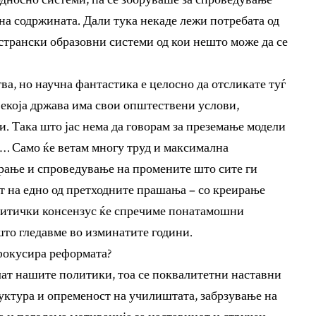
на содржината. Дали тука некаде лежи потребата од
трански образовни системи од кои нешто може да се
тва, но научна фантастика е целосно да отсликате туѓ
Секоја држава има свои општествени услови,
 Така што јас нема да говорам за преземање модели
е… Само ќе ветам многу труд и максимална
ирање и спроведување на промените што сите ги
от на едно од претходните прашања – со креирање
литички консензус ќе спречиме понатамошни
то гледавме во изминатите години.
 фокусира реформата?
лат нашите политики, тоа се поквалитетни наставни
уктура и опременост на училиштата, забрзување на