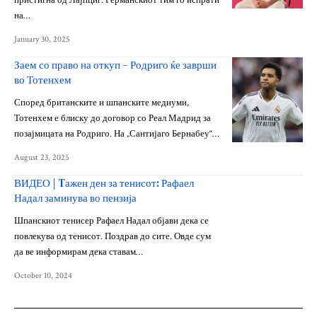
пристигна од Лајпциг. Германскиот тим го испрати
на…
January 30, 2025
Заем со право на откуп – Родриго ќе заврши
во Тотенхем
Според британските и шпанските медиуми,
Тотенхем е блиску до договор со Реал Мадрид за
позајмицата на Родриго. На „Сантијаго Бернабеу“…
August 23, 2025
ВИДЕО | Tажен ден за тенисот: Рафаел
Надал заминува во пензија
Шпанскиот тенисер Рафаел Надал објави дека се
повлекува од тенисот. Поздрав до сите. Овде сум
да ве информирам дека ставам…
October 10, 2024