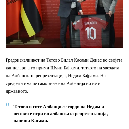
Градоначалникот на Тетово Билал Касами Денес во својата
канцеларија го прими Шуип Бајрами, таткото на ѕвездата
на Албанската репрезентација, Недим Бајрами. На
средбата имаше само знаме на Албанија но не и
државното.
Тетово и сите Албанци се горди на Недим и
неговите игри во албанската репрезентација,
напиша Касами.