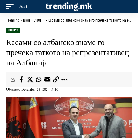
Aa
Trending
>
Blog
>
СПОРТ
>
Касами со албанско знаме го пречека таткото на репрезентативец на Албанија
СПОРТ
Касами со албанско знаме го
пречека таткото на репрезентативец
на Албанија
Објавено December 25, 2024 17:20