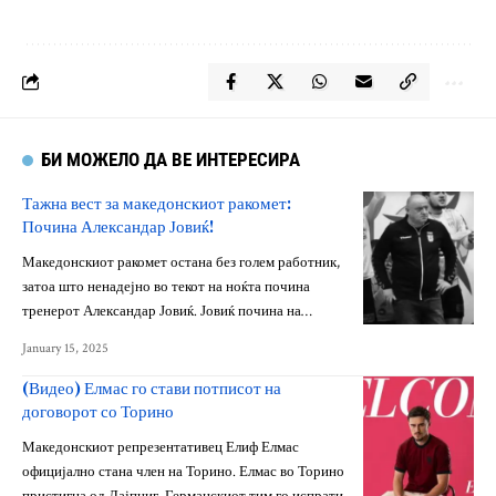
БИ МОЖЕЛО ДА ВЕ ИНТЕРЕСИРА
Тажна вест за македонскиот ракомет:
Почина Александар Јовиќ!
Македонскиот ракомет остана без голем работник,
затоа што ненадејно во текот на ноќта почина
тренерот Александар Јовиќ. Јовиќ почина на…
January 15, 2025
(Видео) Елмас го стави потписот на
договорот со Торино
Македонскиот репрезентативец Елиф Елмас
официјално стана член на Торино. Елмас во Торино