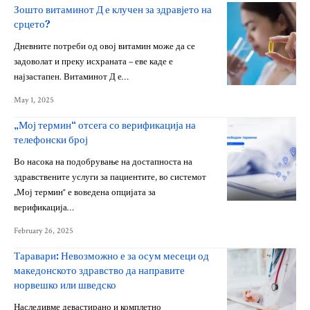
Зошто витаминот Д е клучен за здравјето на
срцето?
Дневните потреби од овој витамин може да се
задоволат и преку исхраната – еве каде е
најзастапен. Витаминот Д е…
May 1, 2025
„Мој термин“ отсега со верификација на
телефонски број
Во насока на подобрување на достапноста на
здравствените услуги за пациентите, во системот
„Мој термин“ е воведена опцијата за
верификација…
February 26, 2025
Таравари: Невозможно е за осум месеци од
македонското здравство да направите
норвешко или шведско
Наследивме девастирано и комплетно