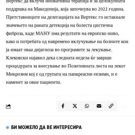
Вертекс да вклучи иновативна терапија и за целокупната
поддршка на Македонија, која започнува во 2022 година.
Претставниците на делегацијата на Вертекс го истакнале
значењето на раната детекција на болеста цистична
фиброза, каде МАНУ има резултати на европско ниво,
како и потребата од навремено вклучување на болните кои
ја имаат оваа дијагноза во програмите за лекување.
Клековски најавил дека следната недела ќе заврши
процедурата за внесување во Позитивната листа на лекот
Микрозим кој е од групата на панкреасни ензими, и е
наменет за овие пациенти.
БИ МОЖЕЛО ДА ВЕ ИНТЕРЕСИРА