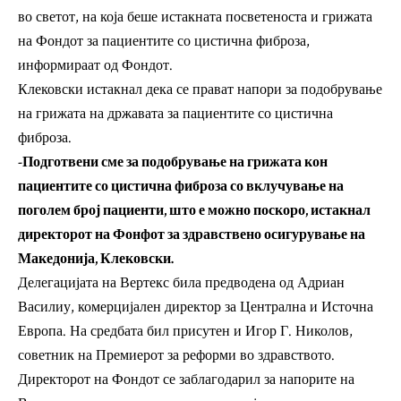
во светот, на која беше истакната посветеноста и грижата
на Фондот за пациентите со цистична фиброза,
информираат од Фондот.
Клековски истакнал дека се прават напори за подобрување
на грижата на државата за пациентите со цистична
фиброза.
-Подготвени сме за подобрување на грижата кон
пациентите со цистична фиброза со вклучување на
поголем број пациенти, што е можно поскоро, истакнал
директорот на Фонфот за здравствено осигурување на
Македонија, Клековски.
Делегацијата на Вертекс била предводена од Адриан
Василиу, комерцијален директор за Централна и Источна
Европа. На средбата бил присутен и Игор Г. Николов,
советник на Премиерот за реформи во здравството.
Директорот на Фондот се заблагодарил за напорите на