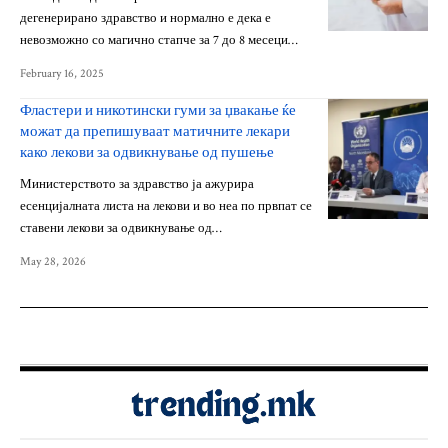
дегенерирано здравство и нормално е дека е
невозможно со магично стапче за 7 до 8 месеци…
February 16, 2025
Фластери и никотински гуми за џвакање ќе
можат да препишуваат матичните лекари
како лекови за одвикнување од пушење
Министерството за здравство ја ажурира
есенцијалната листа на лекови и во неа по првпат се
ставени лекови за одвикнување од…
May 28, 2026