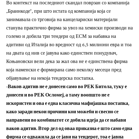
Во контекст на последниот скандал поврзан со компанија
„Браинкоде“, при што истата од компанија која се
занимавала со трговија на канцелариски материјали
станува практично фирма за увоз на хемиски производи на
големо и добила три тендери од ЕСМ за набавка на
адитиви од Италија во вредност од 6,5 милиони евра и тоа
на двата од нив се јавува како единствен понудувач,
Коњановски вели дека за жал ова не е единствена фирма
која наменски е формирана само неколку месеци пред
објавување на некоја тендерска постапка.
-Ваков адитив не е донесен само во РЕК Битола, туку е
донесен и во РЕК Осломеј, а таму воопшто не е
искористен и ова е една класична мафијашка постапка,
како заради некои причини кои можеби и свесно се
направени во комбинатот се добила идеја да се набави
ваков адитив. Втор дел од оваа приказна е што само една
фирма се одважила да се јави на тендерот, тоа е јавна