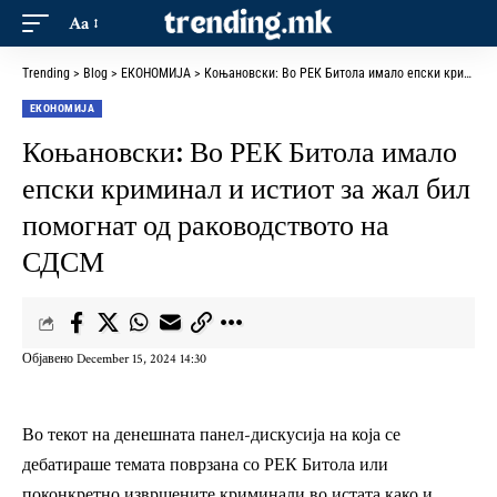
Aa
Trending
>
Blog
>
ЕКОНОМИЈА
>
Коњановски: Во РЕК Битола имало епски криминал и истиот за жал бил помогнат од раководството на СДСМ
ЕКОНОМИЈА
Коњановски: Во РЕК Битола имало
епски криминал и истиот за жал бил
помогнат од раководството на
СДСМ
Објавено December 15, 2024 14:30
Во текот на денешната панел-дискусија на која се
дебатираше темата поврзана со РЕК Битола или
поконкретно извршените криминали во истата како и