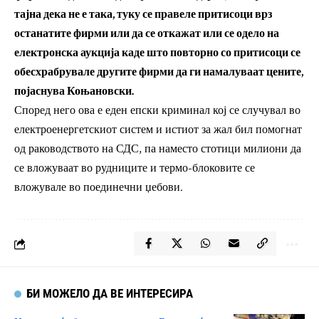
тајна дека не е така, туку се правеле притисоци врз
останатите фирми или да се откажат или се одело на
електронска аукција каде што повторно со притисоци се
обесхрабрувале другите фирми да ги намалуваат цените,
појаснува Коњановски.
Според него ова е еден епски криминал кој се случувал во
електроенергетскиот систем и истиот за жал бил помогнат
од раководството на СДС, па наместо стотици милиони да
се вложуваат во рудниците и термо-блоковите се
вложувале во поединечни џебови.
БИ МОЖЕЛО ДА ВЕ ИНТЕРЕСИРА