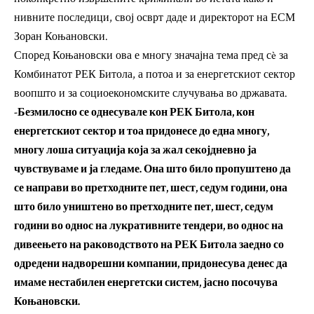
нивните последици, свој осврт даде и директорот на ЕСМ
Зоран Коњановски.
Според Коњановски ова е многу значајна тема пред сè за
Комбинатот РЕК Битола, а потоа и за енергетскиот сектор
воопшто и за социоекономските случувања во државата.
-Безмилосно се однесувале кон РЕК Битола, кон
енергетскиот сектор и тоа придонесе до една многу,
многу лоша ситуација која за жал секојдневно ја
чувствуваме и ја гледаме. Она што било пропуштено да
се направи во претходните пет, шест, седум години, она
што било уништено во претходните пет, шест, седум
години во однос на лукративните тендери, во однос на
дивеењето на раководството на РЕК Битола заедно со
одредени надворешни компании, придонесува денес да
имаме нестабилен енергетски систем, јасно посочува
Коњановски.