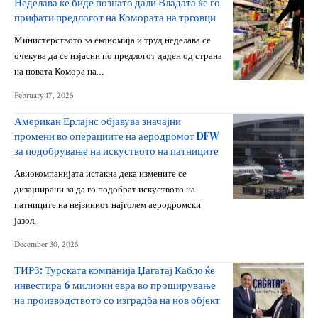
Неделава ќе биде познато дали Владата ќе го
прифати предлогот на Комората на трговци
Министерството за економија и труд неделава се
очекува да се изјасни по предлогот даден од страна
на новата Комора на…
February 17, 2025
Американ Ерлајнс објавува значајни
промени во операциите на аеродромот DFW
за подобрување на искуството на патниците
Авиокомпанијата истакна дека измените се
дизајнирани за да го подобрат искуството на
патниците на нејзиниот најголем аеродромски
јазол.
December 30, 2025
ТИРЗ: Турската компанија Џагатај Кабло ќе
инвестира 6 милиони евра во проширување
на производството со изградба на нов објект