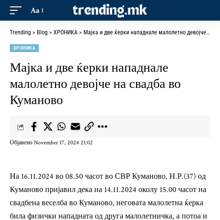
Aa
Trending
>
Blog
>
ХРОНИКА
>
Мајка и две ќерки нападнале малолетно девојче на свадба во Куманово
ХРОНИКА
Мајка и две ќерки нападнале
малолетно девојче на свадба во
Куманово
Објавено November 17, 2024 21:02
На 16.11.2024 во 08.50 часот во СВР Куманово, Н.Р.(37) од
Куманово пријавил дека на 14.11.2024 околу 15.00 часот на
свадбена веселба во Куманово, неговата малолетна ќерка
била физички нападната од друга малолетничка, а потоа и