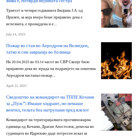
жива е, потврди нејзината сестра
Триесет и четири годишната Билјана Ј.А. од
Прилеп, за која вчера беше пријавено дека е
исчезната, е пронајдена и е…
July 24, 2025
Пожар во стан во Аеродром на Велигден,
татко и син завршија во болница
На 20.04.2025 во 05.14 часот во СВР Скопје било
пријавено дека во зграда на подрачјето на општина
Аеродром настанал пожар…
April 21, 2025
Сведоштво на командирот на ТППЕ Кочани
за „Пулс“: Имаше хидрант, но немаше
вентил, телата беа натрупани пред влезот
Командирот на територијалната противпожарна
единица од Кочани, Драган Апостолов, денеска во
судницата во Идризово даде потресен исказ за