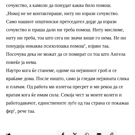
сочувство, а камоли да понудат каква било помош.
„Никој не не контактираше, ниту ни изрази сочувство.
Само нашиот општински претседател дојде да изрази
сочувство и праша дали ни треба помош. Ниту мислиме,
ниту ни треба, тоа што сега ни значи више го нема. Не ни
понудија никаква психолошка помош“, изјави таа.
Посочува дека не можат да се помират со тоа што Ангела
повеќе ја нема.
Наутро кога ќе станеме, одиме на нејзиниот гроб и се
враќаме дома. После ништо, само ја гледам нејзината слика
и плачам. Од работа ми излегоа пресрет и ми рекоа да се
вратам кога ќе имам сила. Секоја чест за моите колеги и
работодавачот, единствените луѓе од таа страна се покажаа
фер“, рече таа.