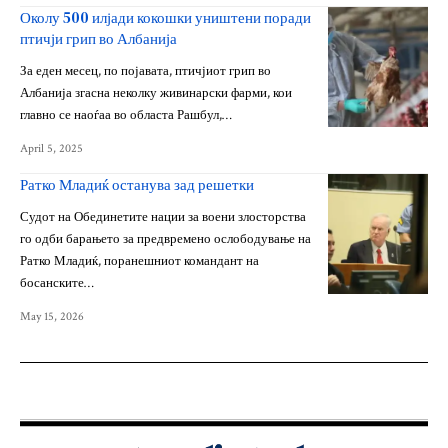
Околу 500 илјади кокошки уништени поради
птичји грип во Албанија
За еден месец, по појавата, птичјиот грип во
Албанија згасна неколку живинарски фарми, кои
главно се наоѓаа во областа Рашбул,…
April 5, 2025
Ратко Младиќ останува зад решетки
Судот на Обединетите нации за воени злосторства
го одби барањето за предвремено ослободување на
Ратко Младиќ, поранешниот командант на
босанските…
May 15, 2026