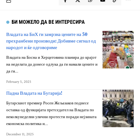
БИ МОЖЕЛО ДА ВЕ ИНТЕРЕСИРА
Владата на БиХ ги замрзна цените на 50
прехранбени производи: Добивме сигнал од
народот и ќе одговориме
Владата на Босна и Херцеговина планира до крајот
на неделата да донесе одлука да ги намали цените и
да ги…
February 5, 2025
Падна Владата на Бугарија!
Бугарскиот премиер Росен Жељазаков поднесе
оставка од функцијата претседател на Владата по
неколкунеделни улични протести поради нејзината
економска политика и…
December 11, 2025