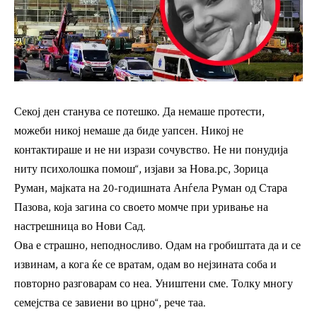
Секој ден станува се потешко. Да немаше протести,
можеби никој немаше да биде уапсен. Никој не
контактираше и не ни изрази сочувство. Не ни понудија
ниту психолошка помош“, изјави за
Нова.рс
, Зорица
Руман, мајката на 20-годишната Анѓела Руман од Стара
Пазова, која загина со своето момче при уривање на
настрешница во Нови Сад.
Ова е страшно, неподносливо. Одам на гробиштата да и се
извинам, а кога ќе се вратам, одам во нејзината соба и
повторно разговарам со неа. Уништени сме. Толку многу
семејства се завиени во црно“, рече таа.