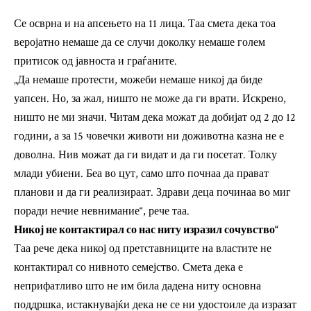
Се осврна и на апсењето на 11 лица. Таа смета дека тоа
веројатно немаше да се случи доколку немаше голем
притисок од јавноста и граѓаните.
„Да немаше протести, можеби немаше никој да биде
уапсен. Но, за жал, ништо не може да ги врати. Искрено,
ништо не ми значи. Читам дека можат да добијат од 2 до 12
години, а за 15 човечки животи ни доживотна казна не е
доволна. Нив можат да ги видат и да ги посетат. Толку
млади убиени. Беа во цут, само што почнаа да прават
планови и да ги реализираат. Здрави деца починаа во миг
поради нечие невнимание“, рече таа.
Никој не контактирал со нас ниту изразил сочувство“
Таа рече дека никој од претставниците на властите не
контактирал со нивното семејство. Смета дека е
неприфатливо што не им била дадена ниту основна
поддршка, истакнувајќи дека не се ни удостоиле да изразат