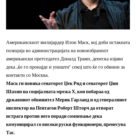
Американскиот милијардер Илон Маск, кој доби истакната
позиција во администрацијата на новоизбраниот
американски претседател Доналд Трамп, денеска изјави
дека „ќе го пронајде и уништи“ секој што ќе го обвини за
контакти со Москва.
Маск ги повика сенаторот Џек Рид и сенаторот Џин
Шахин на социјалната мрежа Х, кои побараа од
државниот обвинител Мерик Гарланд и од генералниот
инспектор на Пентагон Роберт Шторч да отворат
истрага против него поради сомневање дека
комуницирал со високи руски функционери, пренесува
Тас.