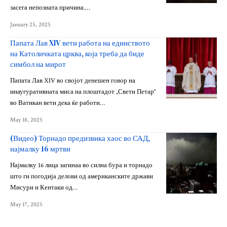
засега непозната причина.…
January 25, 2025
Папата Лав XIV вети работа на единството
на Католичката црква, која треба да биде
симбол на мирот
Папата Лав XIV во својот денешен говор на
инаугуративната миса на плоштадот „Свети Петар“
во Ватикан вети дека ќе работи…
May 18, 2025
(Видео) Торнадо предизвика хаос во САД,
најмалку 16 мртви
Најмалку 16 лица загинаа во силна бура и торнадо
што ги погодија делови од американските држави
Мисури и Кентаки од…
May 17, 2025