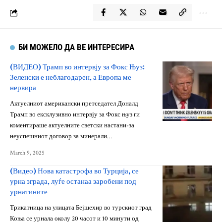
БИ МОЖЕЛО ДА ВЕ ИНТЕРЕСИРА
(ВИДЕО) Трамп во интервју за Фокс Њуз:
Зеленски е неблагодарен, а Европа ме
нервира
Актуелниот американски претседател Доналд
Трамп во ексклузивно интервју за Фокс њуз ги
коментираше актуелните светски настани-за
неуспешниот договор за минерали…
March 9, 2025
(Видео) Нова катастрофа во Турција, се
урна зграда, луѓе останаа заробени под
урнатините
Трикатница на улицата Бејшехир во турскиот град
Коња се урнала околу 20 часот и 10 минути од