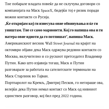
Тие побарале владата повеќе да не склучува договори со
компанијата на Маск SpaceX, бидејќи тој е ризик поради
можни контакти со Русија.
„Ќе откријам кој ги изнесува овие обвинувања и ќе ги
уништам. Тие се само марионети. Кој го напиша ова и ги
натера овие идиоти да го потпишат“, напиша Маск.
Американскиот весник Wall Street Journal на крајот на
октомври објави дека Маск одржува редовни контакти со
Москва, вклучително и со рускиот претседател Владимир
Путин. Како што изјавија тогаш, Маск и Путин
разговарале за работата на сателитските терминали на
Маск Старлинк во Тајван.
Портпаролот на Кремљ, Дмитриј Песков, го негираше ова,
велејќи дека Путин немал контакт со Маск од нивниот
единствен разговор, кој бил пред 2022 година.