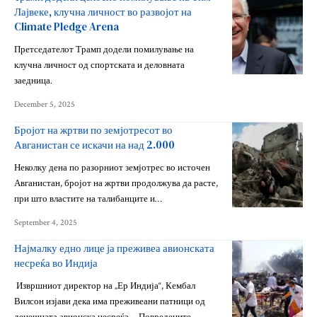
Лајвеке, клучна личност во развојот на
Climate Pledge Arena
Претседателот Трамп додели помилување на
клучна личност од спортската и деловната
заедница.
December 5, 2025
Бројот на жртви по земјотресот во
Авганистан се искачи на над 2.000
Неколку дена по разорниот земјотрес во источен
Авганистан, бројот на жртви продолжува да расте,
при што властите на талибанците и…
September 4, 2025
Најмалку едно лице ја преживеа авионската
несреќа во Индија
Извршниот директор на „Ер Индија“, Кембал
Вилсон изјави дека има преживеани патници од