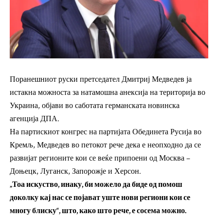
Поранешниот руски претседател Дмитриј Медведев ја
истакна можноста за натамошна анексија на територија во
Украина, објави во саботата германската новинска
агенција ДПА.
На партискиот конгрес на партијата Обединета Русија во
Кремљ, Медведев во петокот рече дека е неопходно да се
развијат регионите кои се веќе припоени од Москва –
Доњецк, Луганск, Запорожје и Херсон.
„Тоа искуство, инаку, би можело да биде од помош
доколку кај нас се појават уште нови региони кои се
многу блиску“, што, како што рече, е сосема можно.