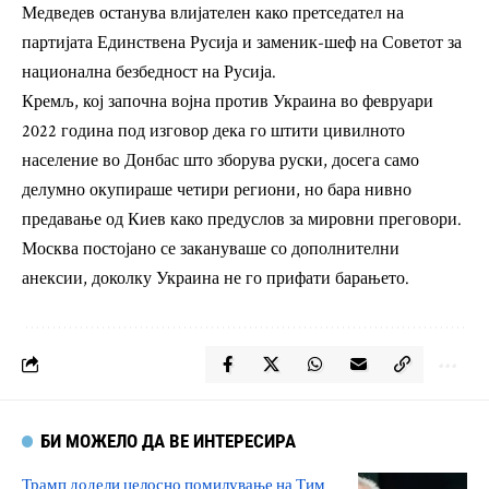
Медведев останува влијателен како претседател на
партијата Единствена Русија и заменик-шеф на Советот за
национална безбедност на Русија.
Кремљ, кој започна војна против Украина во февруари
2022 година под изговор дека го штити цивилното
население во Донбас што зборува руски, досега само
делумно окупираше четири региони, но бара нивно
предавање од Киев како предуслов за мировни преговори.
Москва постојано се закануваше со дополнителни
анексии, доколку Украина не го прифати барањето.
БИ МОЖЕЛО ДА ВЕ ИНТЕРЕСИРА
Трамп додели целосно помилување на Тим