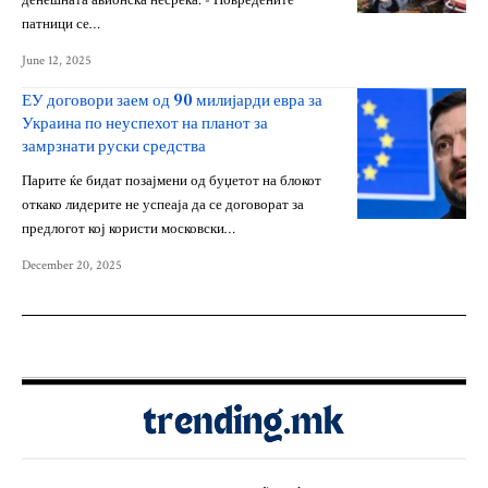
денешната авионска несреќа. - Повредените
патници се…
June 12, 2025
ЕУ договори заем од 90 милијарди евра за
Украина по неуспехот на планот за
замрзнати руски средства
Парите ќе бидат позајмени од буџетот на блокот
откако лидерите не успеаја да се договорат за
предлогот кој користи московски…
December 20, 2025