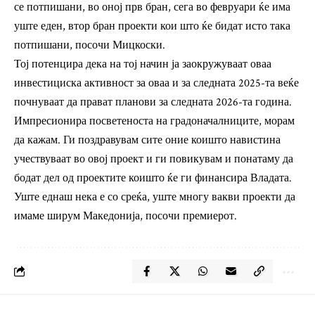
се потпишани, во оној прв бран, сега во февруари ќе има
уште еден, втор бран проекти кои што ќе бидат исто така
потпишани, посочи Мицкоски.
Тој потенцира дека на тој начин ја заокружуваат оваа
инвестициска активност за оваа и за следната 2025-та веќе
почнуваат да прават планови за следната 2026-та година.
Импресионира посветеноста на градоначалниците, морам
да кажам. Ги поздравувам сите оние коишто навистина
учествуваат во овој проект и ги повикувам и понатаму да
бодат дел од проектите коишто ќе ги финансира Владата.
Уште еднаш нека е со среќа, уште многу вакви проекти да
имаме ширум Македонија, посочи премиерот.