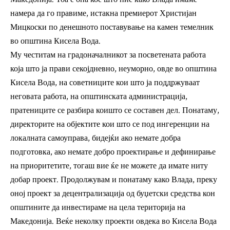
намера да го правиме, истакна премиерот Христијан
Мицкоски по денешното поставување на камен темелник
во општина Кисела Вода.
Му честитам на градоначалникот за посветената работа
која што ја прави секојдневно, неуморно, овде во општина
Кисела Вода, на советниците кои што ја поддржуваат
неговата работа, на општинската администрација,
пратениците се разбира коишто се составен дел. Понатаму,
директорите на објектите кои што се под ингеренции на
локалната самоуправа, бидејќи ако немате добра
подготовка, ако немате добро проектирање и дефинирање
на приоритетите, тогаш вие ќе не можете да имате ниту
добар проект. Продолжувам и понатаму како Влада, преку
оној проект за децентрализација од буџетски средства кон
општините да инвестираме на цела територија на
Македонија. Веќе неколку проекти овдека во Кисела Вода