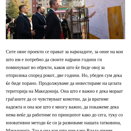
Сите овие проекти се прават за најмладите, за оние на кои
што им е потребно да своите најрани години ги
поминуваат во објекти, каков што ќе биде овој за
отприлика според рокот, две години. Но, убеден сум дека
ќе биде порано. Продолжуваме да инвестираме на целата
територија на Македонија. Она што е важно е дека мораат
граѓаните да се чувствуваат комотни, да ја вратиме
надежта и она кое што е многу важно, да покажеме дека
нема веќе да работиме по принципот како до сега, туку со
иновативни методи ќе си ја развиваме нашата татковина,
Македонија. Тоа е она кое што ние како Влада имаме