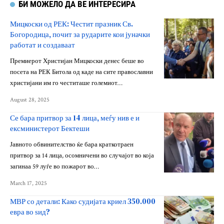
БИ МОЖЕЛО ДА ВЕ ИНТЕРЕСИРА
Мицкоски од РЕК: Честит празник Св.
Богородица, почит за рударите кои јуначки
работат и создаваат
Премиерот Христијан Мицкоски денес беше во
посета на РЕК Битола од каде на сите православни
христијани им го честиташе големиот…
August 28, 2025
Се бара притвор за 14 лица, меѓу нив е и
ексминистерот Бектеши
Јавното обвинителство ќе бара краткотраен
притвор за 14 лица, осомничени во случајот во која
загинаа 59 луѓе во пожарот во…
March 17, 2025
МВР со детали: Како судијата криел 350.000
евра во ѕид?