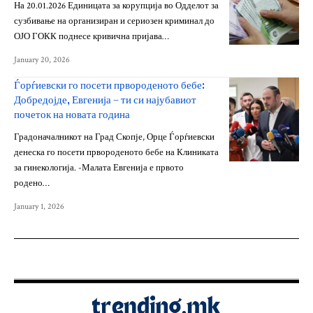
На 20.01.2026 Единицата за корупција во Одделот за
сузбивање на организиран и сериозен криминал до
ОЈО ГОКК поднесе кривична пријава…
January 20, 2026
Ѓорѓиевски го посети првороденото бебе:
Добредојде, Евгенија – ти си најубавиот
почеток на новата година
Градоначалникот на Град Скопје, Орце Ѓорѓиевски
денеска го посети првороденото бебе на Клиниката
за гинекологија. -Малата Евгенија е првото
родено…
January 1, 2026