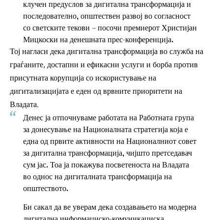
клучен предуслов за дигитална трансформација и
последователно, општествен развој во согласност
со светските текови – посочи премиерот Христијан
Мицкоски на денешната прес-конференција.
Тој нагласи дека дигитална трансформација во служба на
граѓаните, достапни и ефикасни услуги и борба против
присутната корупција со искористување на
дигитализацијата е еден од врвните приоритети на
Владата.
Денес ја отпочнуваме работата на Работната група
за донесување на Националната стратегија која е
една од првите активности на Националниот совет
за дигитална трансформација, чијшто претседавач
сум јас. Тоа ја покажува посветеноста на Владата
во однос на дигиталната трансформација на
општеството.
Би сакал да ве уверам дека создавањето на модерна
дигитална информациско-комуникациска