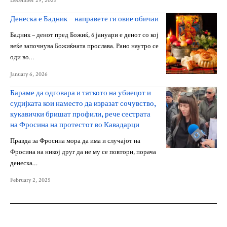
December 29, 2025
Денеска е Бадник – направете ги овие обичаи
Бадник – денот пред Божиќ, 6 јануари е денот со кој
веќе започнува Божиќната прослава. Рано наутро се
оди во…
January 6, 2026
Бараме да одговара и таткото на убиецот и
судијката кои наместо да изразат сочувство,
кукавички бришат профили, рече сестрата
на Фросина на протестот во Кавадарци
Правда за Фросина мора да има и случајот на
Фросина на никој друг да не му се повтори, порача
денеска…
February 2, 2025