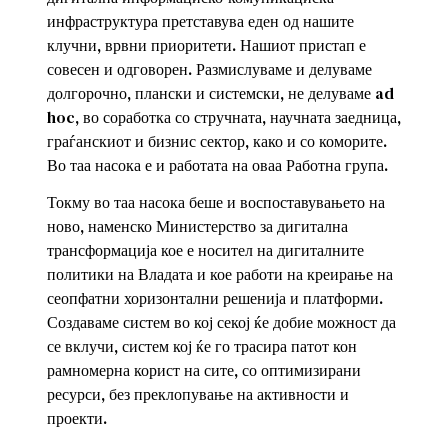
инфраструктура претставува еден од нашите
клучни, врвни приоритети. Нашиот пристап е
совесен и одговорен. Размислуваме и делуваме
долгорочно, плански и системски, не делуваме ad
hoc, во соработка со стручната, научната заедница,
граѓанскиот и бизнис сектор, како и со коморите.
Во таа насока е и работата на оваа Работна група.
Токму во таа насока беше и воспоставувањето на
ново, наменско Министерство за дигитална
трансформација кое е носител на дигиталните
политики на Владата и кое работи на креирање на
сеопфатни хоризонтални решенија и платформи.
Создаваме систем во кој секој ќе добие можност да
се вклучи, систем кој ќе го трасира патот кон
рамномерна корист на сите, со оптимизирани
ресурси, без преклопување на активности и
проекти.