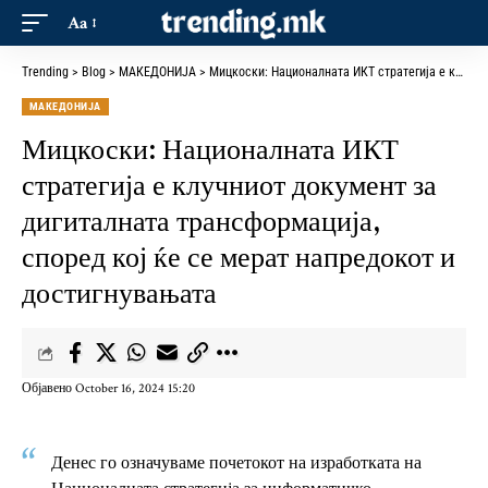
Aa
Trending
>
Blog
>
МАКЕДОНИЈА
>
Мицкоски: Националната ИКТ стратегија е клучниот документ за дигиталната трансформација, според кој ќе се мерат напредокот и достигнувањата
МАКЕДОНИЈА
Мицкоски: Националната ИКТ
стратегија е клучниот документ за
дигиталната трансформација,
според кој ќе се мерат напредокот и
достигнувањата
Објавено October 16, 2024 15:20
Денес го означуваме почетокот на изработката на