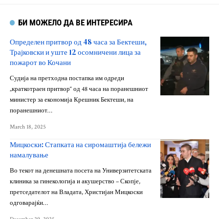
БИ МОЖЕЛО ДА ВЕ ИНТЕРЕСИРА
Определен притвор од 48 часа за Бектеши,
Трајковски и уште 12 осомничени лица за
пожарот во Кочани
Судија на претходна постапка им одреди
„краткотраен притвор“ од 48 часа на поранешниот
министер за економија Крешник Бектеши, на
поранешниот…
March 18, 2025
Мицкоски: Стапката на сиромаштија бележи
намалување
Во текот на денешната посета на Универзитетската
клиника за гинекологија и акушерство – Скопје,
претседателот на Владата, Христијан Мицкоски
одговарајќи…