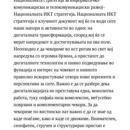
Националната стратегија за информатичко-
комуникациски и телекомуникациски развој–
Националната ИКТ стратегија. Националната ИКТ
стратегија е клучниот документ кој ќе ги води сите
наши напори и активности во однос на
дигиталната трансформација, според кој ќе се
мерат напредокот и достигнувањата на ова поле.
Неопходно е да чекориме во ист ритам во свет кој
напредува со огромна брзина, а пристапот до
дигиталните технологии и нивно подведување во
функција и интерес на човекот и нивното
правилно искористување отвора нови хоризонти и
перспективи за сите. Важно е да се разбере дека
дигитализацијата не претставува една, монолитна
работа, туку опфаќа низа комплексни, меѓусебно
поврзани и комплементарни чекори. За да
чекориме по вистински пат важно е да се знае од
каде поаѓаме, како и каде се движиме. Внимателен,
сеопфатен, стручен и структуриран пристап е