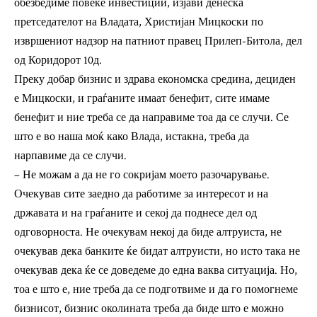
обезбедиме повеќе инвестиции, изјави денеска
претседателот на Владата, Христијан Мицкоски по
извршениот надзор на патниот правец Прилеп-Битола, дел
од Коридорот 10д.
Преку добар бизнис и здрава економска средина, дециден
е Мицкоски, и граѓаните имаат бенефит, сите имаме
бенефит и ние треба се да направиме тоа да се случи. Се
што е во наша моќ како Влада, истакна, треба да
нарпавиме да се случи.
– Не можам а да не го сокријам моето разочарување.
Очекував сите заедно да работиме за интересот и на
државата и на граѓаните и секој да поднесе дел од
одговорноста. Не очекувам некој да биде алтруиста, не
очекував дека банките ќе бидат алтруисти, но исто така не
очекував дека ќе се доведеме до една ваква ситуација. Но,
тоа е што е, ние треба да се подготвиме и да го помогнеме
бизнисот, бизнис околината треба да биде што е можно