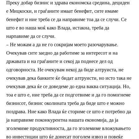
Преку добар бизнис и здрава економска средина, дециден
е Мицкоски, и граѓаните имаат бенефит, сите имаме
бенефит и ние треба се да направиме тоа да се случи. Се
што е во наша моќ како Влада, истакна, треба да
нарпавиме да се случи.
– Не можам а да не го сокријам моето разочарување.
Очекував сите заедно да работиме за интересот и на
државата и на граѓаните и секој да поднесе дел од
одговорноста. Не очекувам некој да биде алтруиста, не
очекував дека банките ќе бидат алтруисти, но исто така не
очекував дека ќе се доведеме до една ваква ситуација. Но,
тоа е што е, ние треба да се подготвиме и да го помогнеме
бизнисот, бизнис околината треба да биде што е можно
поздрава. Ние како Влада ќе сториме се што е потребно да
ја направиме поконкурентна нашата економија, да ја
зголемиме продуктивноста, да го зголемиме вложувањето
во инвестиции што ќе донесат поголем извоз и повеќе