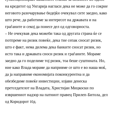
на кредитот од Унгарија нагласи дека не може да го сокрие
неговото разочарување бидејќи очекувал сите заедно, како
што рече, да работиме за интересот на државата и на
граѓаните и секој да понесе дел од одговорноста.
– Не очекував дека можеби така од другата страна ќе се
потпреме на ризик повеќе, дека тие сепак сносат ризик,
што е факт, нема дилема дека банките сносат ризик, но
исто така и државата сноси ризик и граѓаните. Мораме
заедно да го поделиме тој ризик, тоа беше суштината. Но,
ние како Влада мораме да напривме се што е во наша моќ,
да ја направиме економијата поконкурентна и да
обезбедиме повеќе инвестиции, изјави денеска
претседателот на Владата, Христијан Мицкоски по
извршениот надзор на патниот правец Прилеп-Битола, дел
од Коридорот 10д.