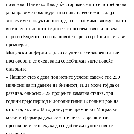
поздрава. Ние како Влада ќе сториме се што е потребно да
ја направиме поконкурентна нашата економија, да ја
зголемиме продуктивноста, да го зголемиме вложувањето
во инвестиции што ќе донесат поголем извоз и повеќе
пари во Буџетот, а со тоа повеќе пари за граѓаните, изјави
премиерот.
Мицкоски информира дека се уште не се заврешни тие
преговори и се очекува да се доближат уште повеќе
ставовите.
– Нашиот став е дека под истите услови сакаме тие 250
милиони да ги дадеме на бизнисот, за да може тој да се
развива, односно 3,25 проценти каматна стапка, три
години грејс период и дополнителни 12 години рок на
отплата, вкупно 15 години, рече премиерот Мицкоски.
коски информира дека се уште не се заврешни тие
преговори и се очекува да се доближат уште повеќе
ставовите.