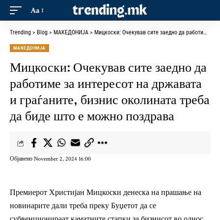
Aa
Trending
>
Blog
>
МАКЕДОНИЈА
>
Мицкоски: Очекував сите заедно да работиме за интересот на државата и граѓаните, бизнис околината треба да биде што е можно поздрава
МАКЕДОНИЈА
Мицкоски: Очекував сите заедно да
работиме за интересот на државата
и граѓаните, бизнис околината треба
да биде што е можно поздрава
Објавено November 2, 2024 16:00
Премиерот Христијан Мицкоски денеска на прашање на
новинарите дали треба преку Буџетот да се
субвенционираат каматните стапки за бизнисот во однос