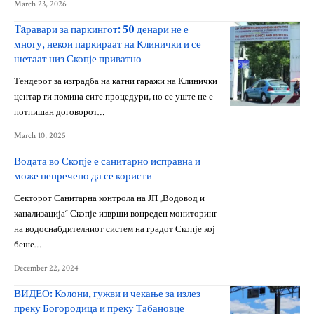
March 23, 2026
Taравари за паркингот: 50 денари не е
многу, некои паркираат на Клинички и се
шетаат низ Скопје приватно
Тендерот за изградба на катни гаражи на Клинички
центар ги помина сите процедури, но се уште не е
потпишан договорот…
March 10, 2025
Водата во Скопје е санитарно исправна и
може непречено да се користи
Секторот Санитарна контрола на ЈП „Водовод и
канализација“ Скопје изврши вонреден мониторинг
на водоснабдителниот систем на градот Скопје кој
беше…
December 22, 2024
ВИДЕО: Колони, гужви и чекање за излез
преку Богородица и преку Табановце