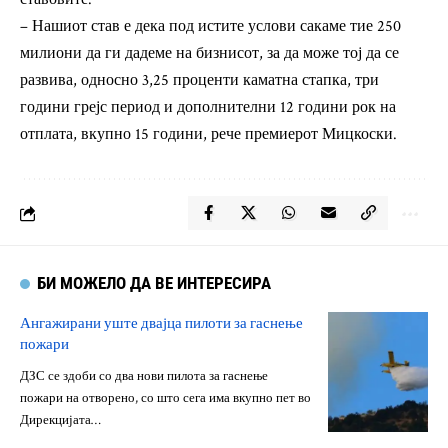
– Нашиот став е дека под истите услови сакаме тие 250
милиони да ги дадеме на бизнисот, за да може тој да се
развива, односно 3,25 проценти каматна стапка, три
години грејс период и дополнителни 12 години рок на
отплата, вкупно 15 години, рече премиерот Мицкоски.
БИ МОЖЕЛО ДА ВЕ ИНТЕРЕСИРА
Ангажирани уште двајца пилоти за гаснење
пожари
ДЗС се здоби со два нови пилота за гаснење
пожари на отворено, со што сега има вкупно пет во
Дирекцијата…