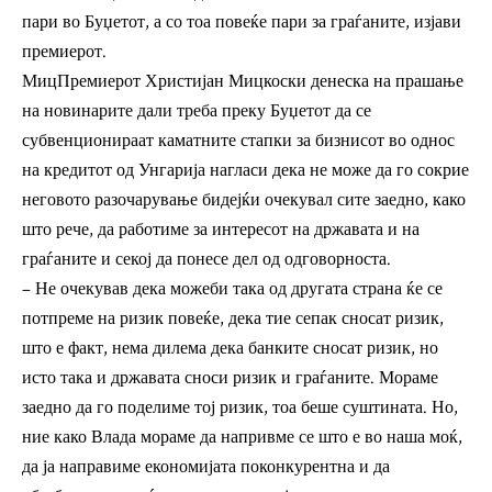
пари во Буџетот, а со тоа повеќе пари за граѓаните, изјави
премиерот.
МицПремиерот Христијан Мицкоски денеска на прашање
на новинарите дали треба преку Буџетот да се
субвенционираат каматните стапки за бизнисот во однос
на кредитот од Унгарија нагласи дека не може да го сокрие
неговото разочарување бидејќи очекувал сите заедно, како
што рече, да работиме за интересот на државата и на
граѓаните и секој да понесе дел од одговорноста.
– Не очекував дека можеби така од другата страна ќе се
потпреме на ризик повеќе, дека тие сепак сносат ризик,
што е факт, нема дилема дека банките сносат ризик, но
исто така и државата сноси ризик и граѓаните. Мораме
заедно да го поделиме тој ризик, тоа беше суштината. Но,
ние како Влада мораме да напривме се што е во наша моќ,
да ја направиме економијата поконкурентна и да