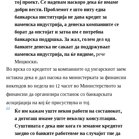
тој проект. Се надевам наскоро дека ќе имаме
добри вести. Проблемот е што ниту една
банкарска институција не дава кредит за
наменска индустрија, а денеска компаниите се
борат да опстојат и затоа им е потребна
банкарска поддршка. За жал, голем дел од
банките денеска не сакаат да поддржуваат
наменска индустрија, па ќе видиме,
рече
Мицкоски.
Во врска со кредитот за компаниите од унгарскиот заем
истакна дека и дал насока на министерката за финансии
викендов во недела во 12 часот во Министерството за
финансии да организира состанок со банкарската
асоцијација на кој ќе присуствува и тој.
Ќе им кажам уште некои работи на состанокот,
а дотогаш имаме уште неколку консултации.
Суштината е дека ние кога го земавме кредитот
заедно со банките работевме на случајот тие да