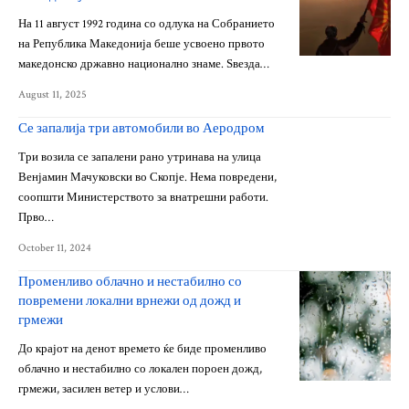
На 11 август 1992 година со одлука на Собранието
на Република Македонија беше усвоено првото
македонско државно национално знаме. Ѕвезда…
August 11, 2025
Се запалија три автомобили во Аеродром
Три возила се запалени рано утринава на улица
Венјамин Мачуковски во Скопје. Нема повредени,
соопшти Министерството за внатрешни работи.
Прво…
October 11, 2024
Променливо облачно и нестабилно со
повремени локални врнежи од дожд и
грмежи
До крајот на денот времето ќе биде променливо
облачно и нестабилно со локален пороен дожд,
грмежи, засилен ветер и услови…