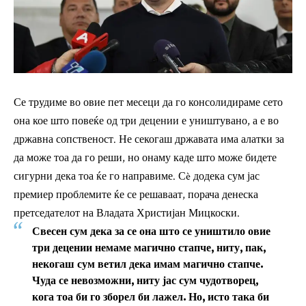
Се трудиме во овие пет месеци да го консолидираме сето
она кое што повеќе од три децении е уништувано, а е во
државна сопственост. Не секогаш државата има алатки за
да може тоа да го реши, но онаму каде што може бидете
сигурни дека тоа ќе го направиме. Сè додека сум јас
премиер проблемите ќе се решаваат, порача денеска
претседателот на Владата Христијан Мицкоски.
Свесен сум дека за се она што се уништило овие
три децении немаме магично стапче, ниту, пак,
некогаш сум ветил дека имам магично стапче.
Чуда се невозможни, ниту јас сум чудотворец,
кога тоа би го зборел би лажел. Но, исто така би