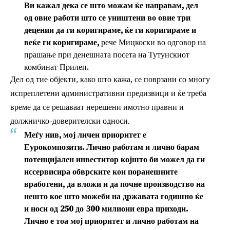
Ви кажал дека се што можам ќе направам, дел
од овие работи што се уништени во овие три
децении да ги коригираме, ќе ги коригираме и
веќе ги коригираме,
рече Мицкоски во одговор на
прашање при денешната посета на Тутунскиот
комбинат Прилеп.
Дел од тие објекти, како што кажа, се поврзани со многу
испреплетени административни предизвици и ќе треба
време да се решаваат нерешени имотно правни и
должничко-доверителски односи.
Меѓу нив, мој личен приоритет е
Еурокомпозити. Лично работам и лично барам
потенцијален инвеститор којшто би можел да ги
иссервисира обврските кон поранешните
вработени, да вложи и да почне производство на
нешто кое што можеби на државата годишно ќе
и носи од 250 до 300 милиони евра приходи.
Лично е тоа мој приоритет и лично работам на