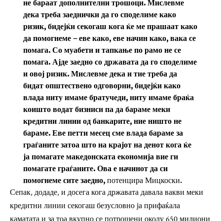
не бараат дополнителни трошоци. Мислевме
дека треба заеднички да го споделиме како
ризик, бидејќи секогаш кога ќе ме прашаат како
да помогнеме – еве како, еве начин како, вака се
помага. Со муабети и тапкање по рамо не се
помага. Ајде заедно со државата да го споделиме
и овој ризик. Мислевме дека и тие треба да
бидат општествено одговорни, бидејќи како
влада ниту имаме братучеди, ниту имаме браќа
коишто водат бизниси па да бараме меки
кредитни линии од банкарите, ние ништо не
бараме. Еве петти месец сме влада бараме за
граѓаните затоа што на крајот на денот кога ќе
ја помагате македонската економија вие ги
помагате граѓаните. Ова е начинот да си
помогнеме сите заедно,
потенцира Мицкоски.
Сепак, додаде, и досега кога државата давала вакви меки
кредитни линии секогаш безусловно ја прифаќала
каматата и за тоа вкупно се потрошени околу 650 милиони