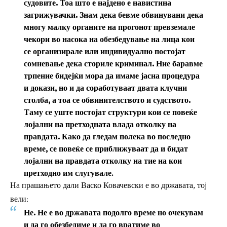
судовите. Тоа што е најдено е навистина
загрижувачки. Знам дека бевме
обвинувани дека
многу малку органите на прогонот превземале
чекори во насока на обезбедување на лица кои
се организирале или индивидуално постојат
сомневање дека сториле криминал. Ние баравме
трпение бидејќи мора да имаме јасна процедура
и докази, но и да соработуваат двата клучни
столба, а тоа се обвинителството и судството.
Таму се уште постојат структури кои се повеќе
лојални на претходната влада отколку на
правдата. Како да гледам полека во последно
време, се повеќе се приближуваат да и бидат
лојални на правдата отколку на тие на кои
претходно им слугувале
.
На прашањето дали Васко Ковачевски е во државата, тој
вели:
Не. Не е во државата подолго време но очекувам
и да го обезбедиме и да го вратиме во