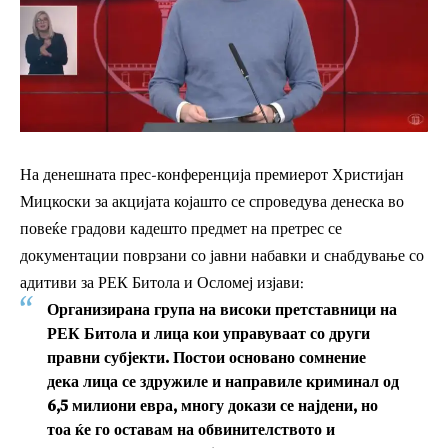
На денешната прес-конференција премиерот Христијан
Мицкоски за акцијата којашто се спроведува денеска во
повеќе градови кадешто предмет на претрес се
документации поврзани со јавни набавки и снабдување со
адитиви за РЕК Битола и Осломеј изјави:
Организирана група на високи претставници на
РЕК Битола и лица кои управуваат со други
правни субјекти. Постои основано сомнение
дека лица се здружиле и направиле криминал од
6,5 милиони евра, многу докази се најдени, но
тоа ќе го оставам на обвинителството и