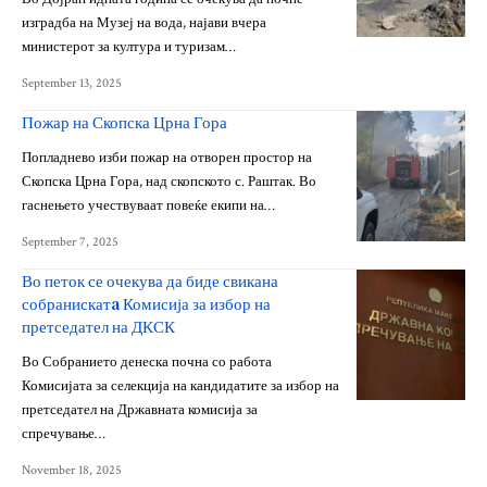
изградба на Музеј на вода, најави вчера
министерот за култура и туризам…
September 13, 2025
Пожар на Скопска Црна Гора
Попладнево изби пожар на отворен простор на
Скопска Црна Гора, над скопското с. Раштак. Во
гаснењето учествуваат повеќе екипи на…
September 7, 2025
Во петок се очекува да биде свикана
собранискатa Комисија за избор на
претседател на ДКСК
Во Собранието денеска почна со работа
Комисијата за селекција на кандидатите за избор на
претседател на Државната комисија за
спречување…
November 18, 2025