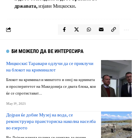
државата,
изјави Мицкоски.
БИ МОЖЕЛО ДА ВЕ ИНТЕРЕСИРА
Мицкоски: Таравари одлучи да се приклучи
на блокот на криминалот
Блокот на криминал и минатото и оној на иднината
и просперитетот на Македонија се двата блока, кои
ќе се спротистават…
May 19, 2025
Дојран ќе добие Музеј на вода, се
реконструира праисториска наколна населба
во езерото
Во Дојран идната година се очекува да почне