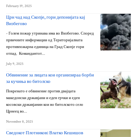
February 19, 2025
Црн чад над Скопје, гори депонијата кај
Визбегово
- Голем пожар утринава има во Визбегово. Според
првичните информации од Територијалната
противпожарна единица на Град Скопје гори
отпад. Командантот…
July 9, 2025
Обвинение за лицата кои организираа борби
за кучиња во битолско
Покренато е обвинение против двајцата
македонски државјани и еден грчки и еден
косовски државјанин кои во битолското село
Црнеец во…
November 8, 2025
Сведокот Плотников: Влатко Кешишов