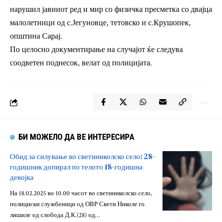
нарушил јавниот ред и мир со физичка пресметка со двајца
малолетници од с.Јегуновце, тетовско и с.Крушопек,
општина Сарај.
По целосно документирање на случајот ќе следува
соодветен поднесок, велат од полицијата.
БИ МОЖЕЛО ДА ВЕ ИНТЕРЕСИРА
Обид за силување во светиниколско село: 28-
годишник допирал по телото 18-годишна
девојка
На 18.02.2025 во 10.00 часот во светиниколско село,
полициски службеници од ОВР Свети Николе го
лишиле од слобода Д.К.(28) од…