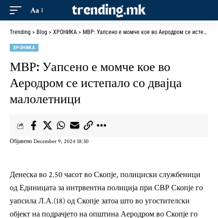
Aa
Trending
>
Blog
>
ХРОНИКА
>
МВР: Уапсено е момче кое во Аеродром се истепало со двајца малолетници
ХРОНИКА
МВР: Уапсено е момче кое во
Аеродром се истепало со двајца
малолетници
Објавено December 9, 2024 18:30
Денеска во 2.50 часот во Скопје, полициски службеници
од Единицата за интрвентна полиција при СВР Скопје го
уапсила Л.А.(18) од Скопје затоа што во угостителски
објект на подрачјето на општина Аеродром во Скопје го