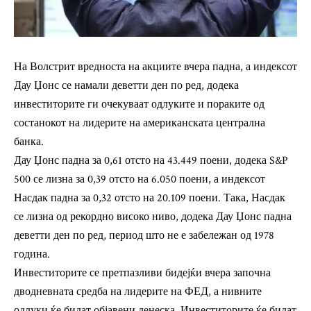
На Волстрит вредноста на акциите вчера падна, а индексот
Дау Џонс се намали деветти ден по ред, додека
инвеститорите ги очекуваат одлуките и пораките од
состанокот на лидерите на американската централна
банка.
Дау Џонс падна за 0,61 отсто на 43.449 поени, додека S&P
500 се лизна за 0,39 отсто на 6.050 поени, а индексот
Насдак падна за 0,32 отсто на 20.109 поени. Така, Насдак
се лизна од рекордно високо ниво, додека Дау Џонс падна
деветти ден по ред, период што не е забележан од 1978
година.
Инвеститорите се претпазливи бидејќи вчера започна
дводневната средба на лидерите на ФЕД, а нивните
одлуки ќе бидат објавени денеска. Инвеститорите ќе бидат