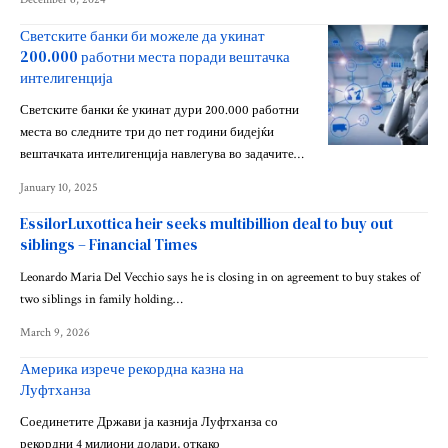
Светските банки би можеле да укинат
200.000 работни места поради вештачка
интелигенција
Светските банки ќе укинат дури 200.000 работни
места во следните три до пет години бидејќи
вештачката интелигенција навлегува во задачите…
January 10, 2025
EssilorLuxottica heir seeks multibillion deal to buy out
siblings – Financial Times
Leonardo Maria Del Vecchio says he is closing in on agreement to buy stakes of
two siblings in family holding…
March 9, 2026
Америка изрече рекордна казна на
Луфтханза
Соединетите Држави ја казнија Луфтханза со
рекордни 4 милиони долари, откако