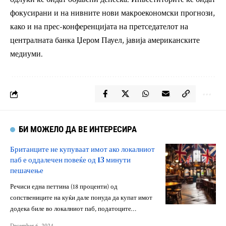
фокусирани и на нивните нови макроекономски прогнози,
како и на прес-конференцијата на претседателот на
централната банка Џером Пауел, јавија американските
медиуми.
БИ МОЖЕЛО ДА ВЕ ИНТЕРЕСИРА
Британците не купуваат имот ако локалниот
паб е оддалечен повеќе од 13 минути
пешачење
Речиси една петтина (18 проценти) од
сопствениците на куќи дале понуда да купат имот
додека биле во локалниот паб, податоците…
December 6, 2024