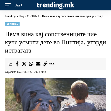
Aa
Trending
>
Blog
>
ХРОНИКА
>
Нема вина кај сопствениците чие куче усмрти дете во Пинтија, утврди истрагата
ХРОНИКА
Нема вина кај сопствениците чие
куче усмрти дете во Пинтија, утврди
истрагата
Објавено December 22, 2024 20:20