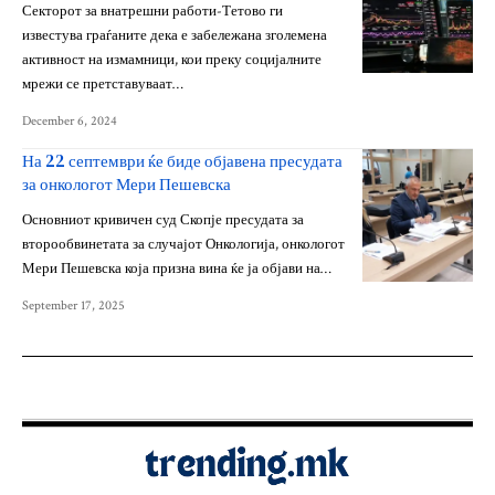
Секторот за внатрешни работи-Тетово ги
известува граѓаните дека е забележана зголемена
активност на измамници, кои преку социјалните
мрежи се претставуваат…
December 6, 2024
На 22 септември ќе биде објавена пресудата
за онкологот Мери Пешевска
Основниот кривичен суд Скопје пресудата за
второобвинетата за случајот Онкологија, онкологот
Мери Пешевска која призна вина ќе ја објави на…
September 17, 2025