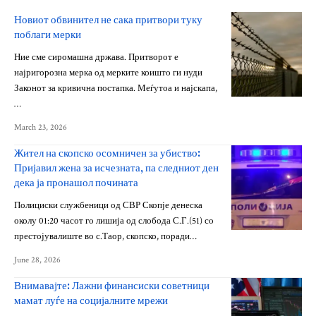
Новиот обвинител не сака притвори туку
поблаги мерки
Ние сме сиромашна држава. Притворот е
најригорозна мерка од мерките коишто ги нуди
Законот за кривична постапка. Меѓутоа и најскапа,
…
March 23, 2026
Жител на скопско осомничен за убиство:
Пријавил жена за исчезната, па следниот ден
дека ја пронашол почината
Полициски службеници од СВР Скопје денеска
околу 01:20 часот го лишија од слобода С.Г.(51) со
престојувалиште во с.Таор, скопско, поради…
June 28, 2026
Внимавајте: Лажни финансиски советници
мамат луѓе на социјалните мрежи