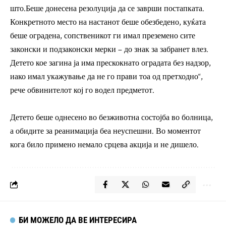
што.Беше донесена резолуција да се заврши постапката.
Конкретното место на настанот беше обезбедено, куќата
беше оградена, сопственикот ги имал преземено сите
законски и подзаконски мерки – до знак за забранет влез.
Детето кое загина ја има прескокнато оградата без надзор,
иако имал укажување да не го прави тоа од претходно“,
рече обвинителот кој го водел предметот.
Детето беше однесено во безживотна состојба во болница,
а обидите за реанимација беа неуспешни. Во моментот
кога било примено немало срцева акција и не дишело.
БИ МОЖЕЛО ДА ВЕ ИНТЕРЕСИРА