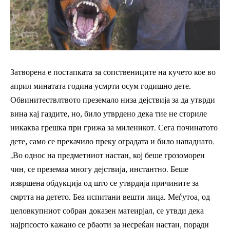
Затворена е постапката за сопствениците на кучето кое во
април минатата година усмрти осум годишно дете.
Обвинитествлтвото преземало низа дејствија за да утврди
вина кај газдите, но, било утврдено дека тие не сториле
никаква грешка при грижа за миленикот. Сега починатото
дете, само се прекачило преку оградата и било нападнато.
„Во однос на предметниот настан, кој беше грозоморен
чин, се преземаа многу дејствија, инстантно. Беше
извршена обдукција од што се утврдија причините за
смртта на детето. Беа испитани вешти лица. Меѓутоа, од
целовкупниот собран доказен матеирјал, се утвди дека
најрпсосто кажано се рбаоти за несреќан настан, поради