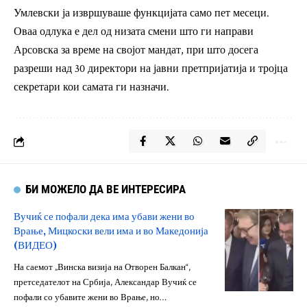
Умлевски ја извршуваше функцијата само пет месеци.
Оваа одлука е дел од низата смени што ги направи
Арсовска за време на својот мандат, при што досега
разреши над 30 директори на јавни претпријатија и тројца
секретари кои самата ги назначи.
БИ МОЖЕЛО ДА ВЕ ИНТЕРЕСИРА
Вучиќ се пофали дека има убави жени во
Врање, Мицкоски вели има и во Македонија
(ВИДЕО)
На саемот „Винска визија на Отворен Балкан“,
претседателот на Србија, Александар Вучиќ се
пофали со убавите жени во Врање, но…