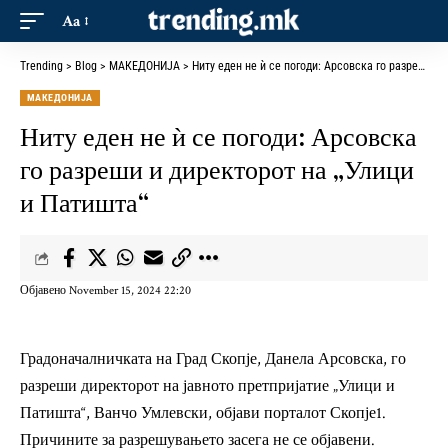
Aa
Trending
>
Blog
>
МАКЕДОНИЈА
>
Ниту еден не ѝ се погоди: Арсовска го разреши и директорот на „Улици и Патишта“
МАКЕДОНИЈА
Ниту еден не ѝ се погоди: Арсовска
го разреши и директорот на „Улици
и Патишта“
Објавено November 15, 2024 22:20
Градоначалничката на Град Скопје, Данела Арсовска, го
разреши директорот на јавното претпријатие „Улици и
Патишта“, Ванчо Умлевски, објави порталот Скопје1.
Причините за разрешувањето засега не се објавени.