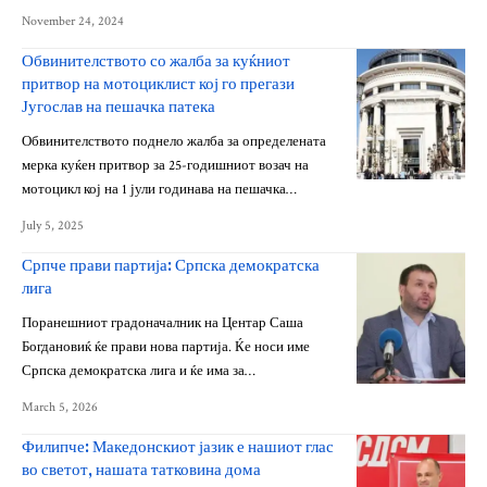
November 24, 2024
Обвинителството со жалба за куќниот
притвор на мотоциклист кој го прегази
Југослав на пешачка патека
Обвинителството поднело жалба за определената
мерка куќен притвор за 25-годишниот возач на
мотоцикл кој на 1 јули годинава на пешачка…
July 5, 2025
Српче прави партија: Српска демократска
лига
Поранешниот градоначалник на Центар Саша
Богдановиќ ќе прави нова партија. Ќе носи име
Српска демократска лига и ќе има за…
March 5, 2026
Филипче: Македонскиот јазик е нашиот глас
во светот, нашата татковина дома