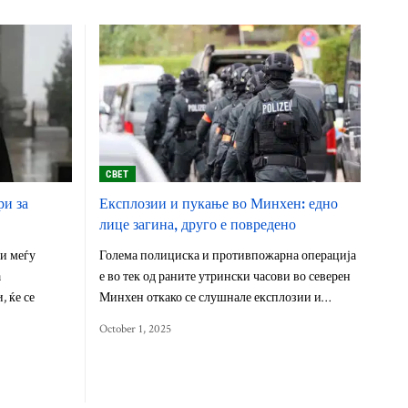
СВЕТ
ри за
Експлозии и пукање во Минхен: едно
лице загина, друго е повредено
и меѓу
Голема полициска и противпожарна операција
а
е во тек од раните утрински часови во северен
 ќе се
Минхен откако се слушнале експлозии и…
October 1, 2025