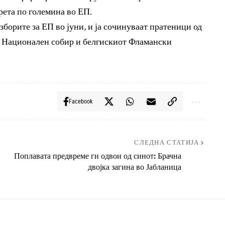
трета по големина во ЕП.
зборите за ЕП во јуни, и ја сочинуваат пратеници од
т Национален собир и белгискиот Фламански
Facebook
СЛЕДНА СТАТИЈА
Поплавата предвреме ги одвои од синот: Брачна
двојка загина во Јабланица