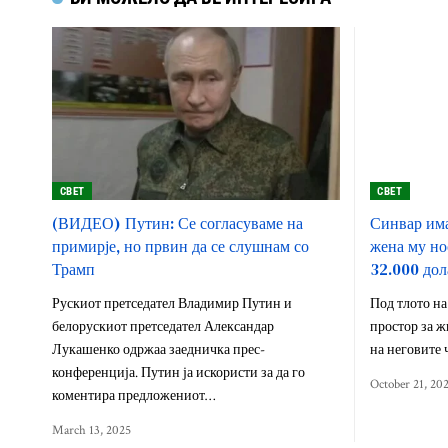
СВЕТ
СВЕТ
(ВИДЕО) Путин: Се согласуваме на
Синвар има
примирје, но првин да се слушнам со
жена му но
Трамп
32.000 дол
Рускиот претседател Владимир Путин и
Под тлото на
белорускиот претседател Александар
простор за 
Лукашенко одржаа заедничка прес-
на неговите 
конференција. Путин ја искористи за да го
October 21, 20
коментира предложениот…
March 13, 2025