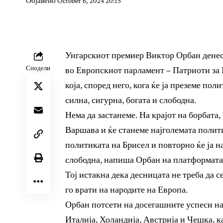
Објавено October 6, 2024 20:15
Унгарскиот премиер Виктор Орбан денеск
Сподели
во Европскиот парламент – Патриоти за 
која, според него, кога ќе ја преземе по
силна, сигурна, богата и слободна.
Нема да застанеме. На крајот на борбата,
Варшава и ќе станеме најголемата полити
политиката на Брисел и повторно ќе ја н
слободна, напиша Орбан на платформата 
Тој истакна дека десницата не треба да се
го врати на народите на Европа.
Орбан потсети на досегашните успеси на
Италија, Холандија, Австрија и Чешка, 