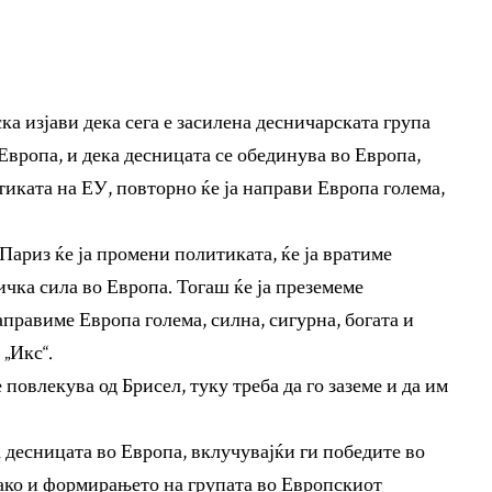
а изјави дека сега е засилена десничарската група
Европа, и дека десницата се обединува во Европа,
литиката на ЕУ, повторно ќе ја направи Европа голема,
 Париз ќе ја промени политиката, ќе ја вратиме
чка сила во Европа. Тогаш ќе ја преземеме
аправиме Европа голема, силна, сигурна, богата и
„Икс“.
 повлекува од Брисел, туку треба да го заземе и да им
 десницата во Европа, вклучувајќи ги победите во
како и формирањето на групата во Европскиот