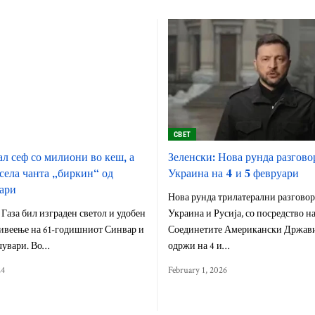
СВЕТ
л сеф со милиони во кеш, а
Зеленски: Нова рунда разгово
села чанта „биркин“ од
Украина на 4 и 5 февруари
ари
Нова рунда трилатерални разговор
 Газа бил изграден светол и удобен
Украина и Русија, со посредство н
живеење на 61-годишниот Синвар и
Соединетите Американски Држави,
чувари. Во…
одржи на 4 и…
24
February 1, 2026