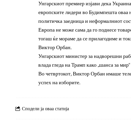
Унгарскиот премиер изјави дека Украина
европските лидери во Будимпешта оваа н
политичка заедница и неформалниот сос
Европа не може сама да го поднесе товар
тогаш ќе мораме да се прилагодиме и ток
Виктор Орбан.
Унгарскиот министер за надворешни рабо
влада гледа на Трамп како „шанса за мир“
Во четвртокот, Виктор Орбан имаше теле
успех на изборите.
Сподели ја оваа статија