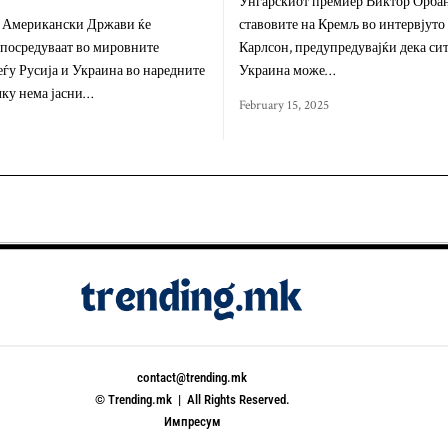
Унгарскиот премиер Виктор Орбан
 Американски Држави ќе
ставовите на Кремљ во интервјуто
 посредуваат во мировните
Карлсон, предупредувајќи дека сит
ѓу Русија и Украина во наредните
Украина може…
лку нема јасни…
February 15, 2025
contact@trending.mk
© Trending.mk | All Rights Reserved.
Импресум