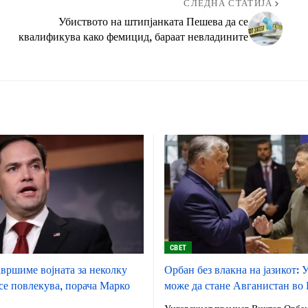
СЛЕДНА СТАТИЈА
Убиството на штипјанката Пешева да се
квалификува како фемицид, бараат невладините
СВЕТ
авршиме војната за неколку
Орбан без влакна на јазикот: 
се повлекува, порача Марко
може да стане Авганистан во