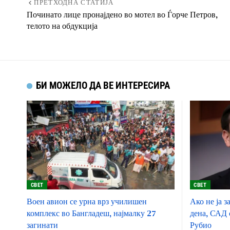
ПРЕТХОДНА СТАТИЈА
Починато лице пронајдено во мотел во Ѓорче Петров,
телото на обдукција
БИ МОЖЕЛО ДА ВЕ ИНТЕРЕСИРА
СВЕТ
СВЕТ
Воен авион се урна врз училишен
Ако не ја з
комплекс во Бангладеш, најмалку 27
дена, САД 
загинати
Рубио