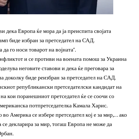
и дека Европа ќе мора да ја преиспита својата
мп биде избран за претседател на САД.
да го носи товарот на војната“.
онфликтот и се противи на воената помош за Украина
оделува неговите ставови и дека ќе преговара за
 доколку биде реизбран за претседател на САД.
нскиот републикански претседателски кандидат на
 на кои поранешниот претседател ќе се соочи со
американска потпретседателка Камала Харис.
 во Америка се избере претседател кој е за мир,… ако
 се декларира за мир, тогаш Европа не може да
Орбан.