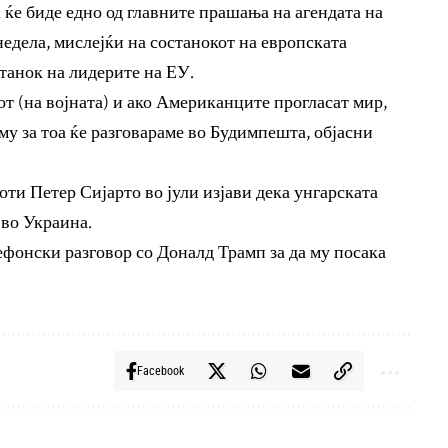
 ќе биде едно од главните прашања на агендата на
едела, мислејќи на состанокот на европската
танок на лидерите на ЕУ.
от (на војната) и ако Американците прогласат мир,
му за тоа ќе разговараме во Будимпешта, објасни
ти Петер Сијарто во јули изјави дека унгарската
 во Украина.
фонски разговор со Доналд Трамп за да му посака
Facebook