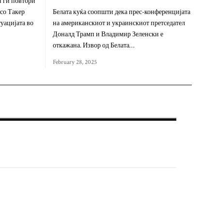
 ги повтори
 со Такер
Белата куќа соопшти дека прес-конференцијата
уацијата во
на американскиот и украинскиот претседател
Доналд Трамп и Владимир Зеленски е
откажана. Извор од Белата…
February 28, 2025