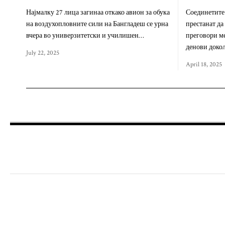
Најмалку 27 лица загинаа откако авион за обука
Соединетите
на воздухопловните сили на Бангладеш се урна
престанат да
вчера во универзитетски и училишен…
преговори ме
денови доко
July 22, 2025
April 18, 2025