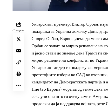
Унгарскиот премиер, Виктор Орбан, изјав
Сподели
поддршка за Украина доколку Доналд Тра
Според Орбан, Европа „нема да може сама 
Орбан се залага за мирно решавање на к
и јасно стави до знаење дека Трамп ги сп
мирно решение на конфликтот во Украина
Унгарскиот лидер го поддржува америка
претстојните избори во САД во вторник,
кандидатот на Демократската партија и 
Ние (во Европа) мора да сфатиме дека ако
се случи она што го очекуваме и Америка
продолжи да ја поддржува војната, рече 