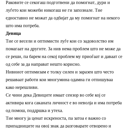
Раковите се секогаш подготвени да помогнат, дури и
луѓето кои можеби никогаш не ги запознале. Тие
едноставно не можат да одбијат да му помогнат на некого
што има потреба.
Девица
Тие се весели и оптимисти луѓе кои со задоволство им
помагаат на другите. За нив нема проблем што не може да
се реши, па барем на секој проблем му приоѓаат и даваат се
од себе за да направат нешто корисно.
Нивниот оптимизам е толку силен и заразен што често
решаваат работи кои многумина одамна ги отпишуваа
како нерешливи.
Се чини дека Девиците имаат сензор во себе кој се
активира кога саканата личност е во неволја и има потреба
од помош, поддршка и утеха.
Тие многу ја ценат искреноста, па затоа е важно со
припадниците на овој знак да разговарате отворено и