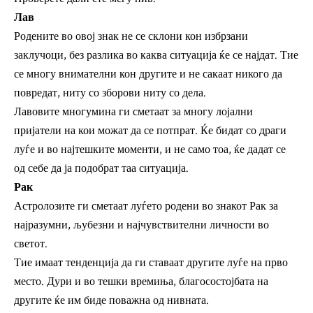
Лав
Родените во овој знак не се склони кон избрзани
заклучоци, без разлика во каква ситуација ќе се најдат. Тие
се многу внимателни кон другите и не сакаат никого да
повредат, ниту со зборови ниту со дела.
Лавовите многумина ги сметаат за многу лојални
пријатели на кои можат да се потпрат. Ќе бидат со драги
луѓе и во најтешките моменти, и не само тоа, ќе дадат се
од себе да ја подобрат таа ситуација.
Рак
Астролозите ги сметаат луѓето родени во знакот Рак за
најразумни, љубезни и најчувствителни личности во
светот.
Тие имаат тенденција да ги ставаат другите луѓе на прво
место. Дури и во тешки времиња, благосостојбата на
другите ќе им биде поважна од нивната.