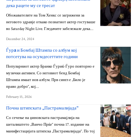
дека рацете му се тресат
Обожавателите на Том Хенкс се загрижени за
неговото здравје откако познатиот актер гостуваше
во Saturday Night Live. Гледачите забележале дека…
December 24, 2024
Ѓурa и Бомбај Штампа со албум кој
потсетува на осумдесеттите години
Популарниот актер Бранко Ѓуриќ-Ѓуро повторно е
музички активен. Со неговиот бенд Бомбај
Штампа имаат нов албум. Прв сингл е „Било је
право добро“, кој…
February 15, 2026
Почна штипската „Пастрамалијада“
Со сечење на џиновската пастрамајлија на
шеталиштето „Ванчо Прќе“ почна 17. издание на
манифестацијата штипска „Пастрамалијада“. По тој