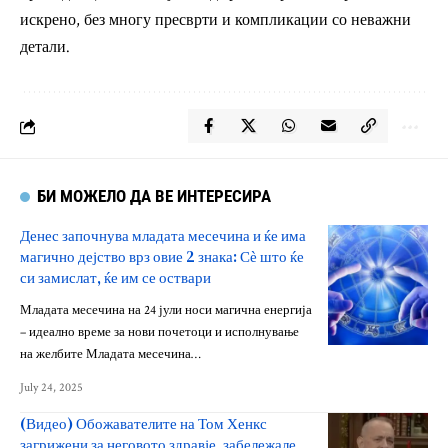
искрено, без многу пресврти и компликации со неважни
детали.
БИ МОЖЕЛО ДА ВЕ ИНТЕРЕСИРА
Денес започнува младата месечина и ќе има
магично дејство врз овие 2 знака: Сѐ што ќе
си замислат, ќе им се оствари
Младата месечина на 24 јули носи магична енергија
– идеално време за нови почетоци и исполнување
на желбите Младата месечина…
July 24, 2025
(Видео) Обожавателите на Том Хенкс
загрижени за неговото здравје, забележале