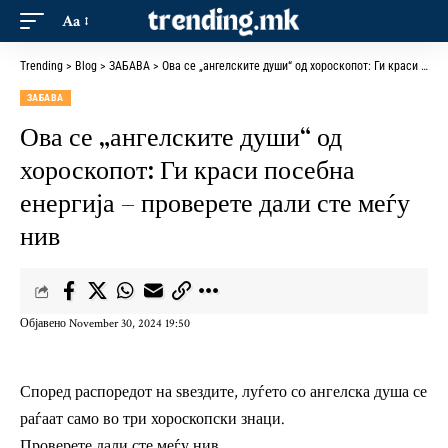
Aa
Trending
>
Blog
>
ЗАБАВА
>
Ова се „ангелските души“ од хороскопот: Ги краси посебна енергија – проверете дали сте меѓу нив
ЗАБАВА
Ова се „ангелските души“ од
хороскопот: Ги краси посебна
енергија – проверете дали сте меѓу
нив
Објавено November 30, 2024 19:50
Според распоредот на ѕвездите, луѓето со ангелска душа се
раѓаат само во три хороскопски знаци.
Проверете дали сте меѓу нив.