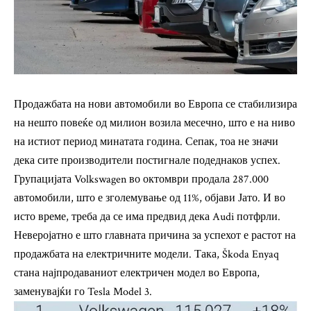
Продажбата на нови автомобили во Европа се стабилизира
на нешто повеќе од милион возила месечно, што е на ниво
на истиот период минатата година. Сепак, тоа не значи
дека сите производители постигнале подеднаков успех.
Групацијата Volkswagen во октомври продала 287.000
автомобили, што е зголемување од 11%,
објави Јато.
И во
исто време, треба да се има предвид дека Audi потфрли.
Неверојатно е што главната причина за успехот е растот на
продажбата на електричните модели. Така, Škoda Enyaq
стана најпродаваниот електричен модел во Европа,
заменувајќи го Tesla Model 3.