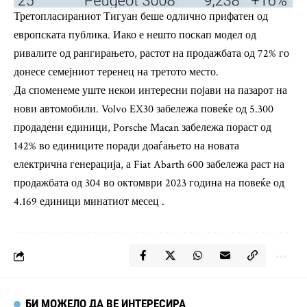
Третопласираниот Тигуан беше одлично прифатен од
европската публика. Иако е нешто поскап модел од
ривалите од рангирањето, растот на продажбата од 72% го
донесе семејниот теренец на третото место.
Да споменеме уште некои интересни појави на пазарот на
нови автомобили. Volvo EX30 забележа повеќе од 5.300
продадени единици, Porsche Macan забележа пораст од
142% во единиците поради доаѓањето на новата
електрична генерација, а Fiat Abarth 600 забележа раст на
продажбата од 304 во октомври 2023 година на повеќе од
4.169 единици минатиот месец .
БИ МОЖЕЛО ДА ВЕ ИНТЕРЕСИРА