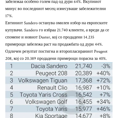
забележаа особено голем пад од дури 64%. Вкупниот
минус во последниот месец изнесуваше забележителни
17%.
Евтиниот Sandero останува омилен избор на европските
купувачи. Sandero го избраа 21.740 клиенти, а вреди да се
спомене и новиот Duster, кој со продадени 14.235
примероци забележа раст на продажбата од дури 44%.
Одличен резултат постигна и второпласираниот Peugeot
208, кој со 20.389 продадени примероци порасна за 40%.