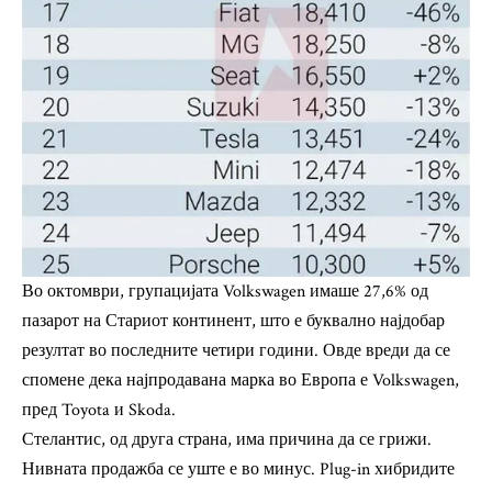
Во октомври, групацијата Volkswagen имаше 27,6% од
пазарот на Стариот континент, што е буквално најдобар
резултат во последните четири години. Овде вреди да се
спомене дека најпродавана марка во Европа е Volkswagen,
пред Toyota и Skoda.
Стелантис, од друга страна, има причина да се грижи.
Нивната продажба се уште е во минус. Plug-in хибридите