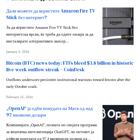
Дали можете да користите Amazon Fire TV
Stick без интернет?
За да користите Amazon Fire TV Stick без
интернетска врска, ќе треба да одите онлајн за да
инсталирате алтернативен лансер…
January 4, 2026
Bitcoin (BTC) news today: ETFs bleed $3.8 billion in historic
five-week outflow streak – CoinDesk
Outflows underscore persistent institutional wariness toward bitcoin after the
early October crash.
February 25, 2026
„OpenAI“ ја одби понудата на Маск од над
97 милиони долари
Компанијата „OpenAI“, позната по својата програма
за вештачка интелигенција ChatGPT, во петокот ја
отфрли понудата од 97,4 милијарди долари од…