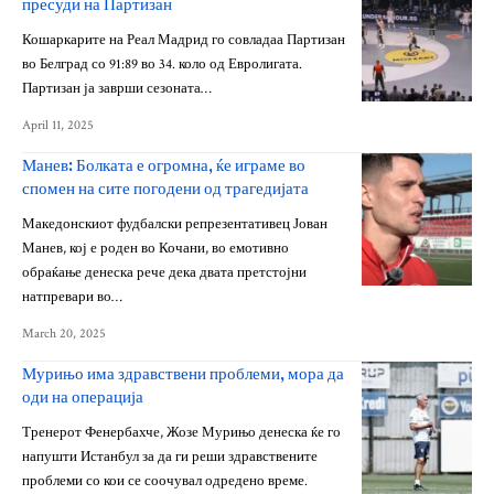
пресуди на Партизан
Кошаркарите на Реал Мадрид го совладаа Партизан
во Белград со 91:89 во 34. коло од Евролигата.
Партизан ја заврши сезоната…
April 11, 2025
Манев: Болката е огромна, ќе играме во
спомен на сите погодени од трагедијата
Македонскиот фудбалски репрезентативец Јован
Манев, кој е роден во Кочани, во емотивно
обраќање денеска рече дека двата претстојни
натпревари во…
March 20, 2025
Мурињо има здравствени проблеми, мора да
оди на операција
Тренерот Фенербахче, Жозе Мурињо денеска ќе го
напушти Истанбул за да ги реши здравствените
проблеми со кои се соочувал одредено време.