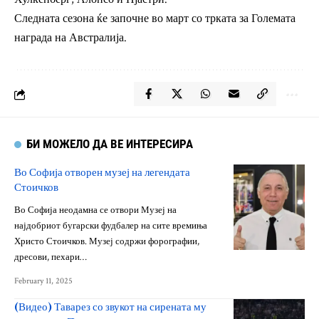
Следната сезона ќе започне во март со трката за Големата
награда на Австралија.
БИ МОЖЕЛО ДА ВЕ ИНТЕРЕСИРА
Во Софија отворен музеј на легендата
Стоичков
Во Софија неодамна се отвори Музеј на
најдобриот бугарски фудбалер на сите времиња
Христо Стоичков. Музеј содржи форографии,
дресови, пехари…
February 11, 2025
(Видео) Таварез со звукот на сирената му