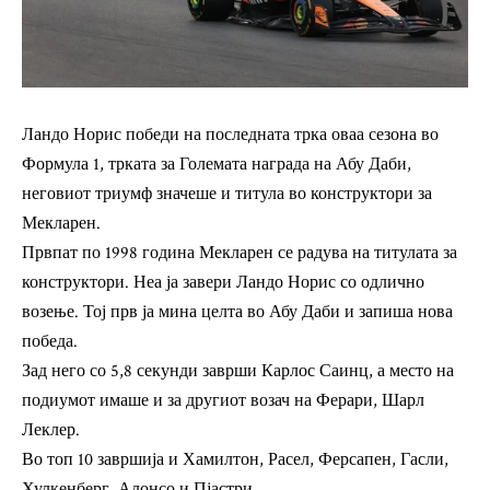
Ландо Норис победи на последната трка оваа сезона во
Формула 1, трката за Големата награда на Абу Даби,
неговиот триумф значеше и титула во конструктори за
Мекларен.
Првпат по 1998 година Мекларен се радува на титулата за
конструктори. Неа ја завери Ландо Норис со одлично
возење. Тој прв ја мина целта во Абу Даби и запиша нова
победа.
Зад него со 5,8 секунди заврши Карлос Саинц, а место на
подиумот имаше и за другиот возач на Ферари, Шарл
Леклер.
Во топ 10 завршија и Хамилтон, Расел, Ферсапен, Гасли,
Хулкенберг, Алонсо и Пјастри.