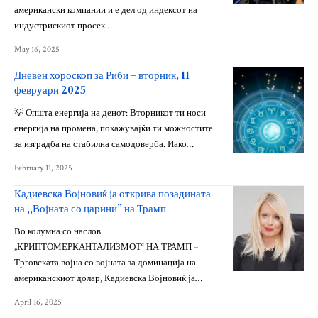
американски компании и е дел од индексот на
индустрискиот просек…
May 16, 2025
Дневен хороскоп за Риби – вторник, 11
февруари 2025
💡 Општа енергија на денот: Вторникот ти носи
енергија на промена, покажувајќи ти можностите
за изградба на стабилна самодоверба. Иако…
February 11, 2025
Кадиевска Војновиќ ја открива позадината
на ,,Војната со царини” на Трамп
Во колумна со наслов
„КРИПТОМЕРКАНТАЛИЗМОТ“ НА ТРАМП –
Трговската војна со војната за доминација на
американскиот долар, Кадиевска Војновиќ ја…
April 16, 2025