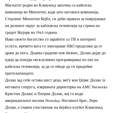
Магнатот роден во Кливленд започна со кабелска
компанија во Менхетен, каде што неговата компанија,
Стерлинг Менхетен Кејбл, ги доби правата за поврзување
на долниот округ за кабловска телевизија од страна на
градот Њујорк во 1965 година.
Иако своето богатство го заработи со ТВ и интернет
услуги, времето кога го лансираше HBO продолжи да се
држи до него. Додека градеше нов бизнис, Долан дојде до
идеја да понуди ексклузивно програмирање по пат на
кабелска телевизија, за да се обиде да ги придобие
претплатниците.
Долан зад себе остава шест деца, меѓу кои Џејмс Долан (и
неговата сопруга, извршната директорка на AMC Networks
Кристин Долан) и Патрик Долан, кој го води
американскиот весник Newsday. Неговиот брат, Лери
Долан, е главен сопственик на бејзбол клубот Кливленд