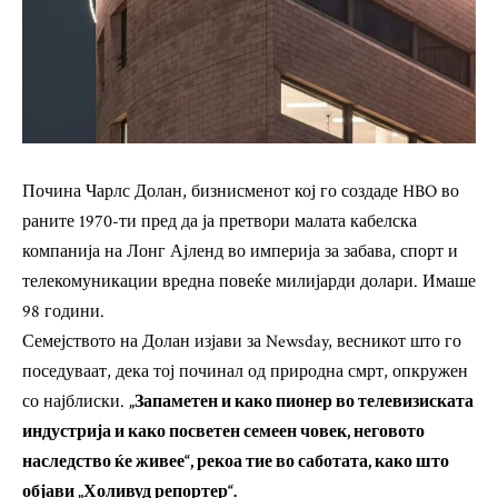
Почина Чарлс Долан, бизнисменот кој го создаде HBO во
раните 1970-ти пред да ја претвори малата кабелска
компанија на Лонг Ајленд во империја за забава, спорт и
телекомуникации вредна повеќе милијарди долари. Имаше
98 години.
Семејството на Долан изјави за Newsday, весникот што го
поседуваат, дека тој починал од природна смрт, опкружен
со најблиски.
„Запаметен и како пионер во телевизиската
индустрија и како посветен семеен човек, неговото
наследство ќе живее“, рекоа тие во саботата, како што
објави „Холивуд репортер“.