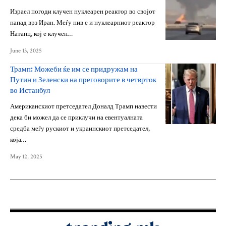
Израел погоди клучен нуклеарен реактор во својот
напад врз Иран. Меѓу нив е и нуклеарниот реактор
Натанц, кој е клучен…
June 13, 2025
Трамп: Можеби ќе им се придружам на
Путин и Зеленски на преговорите в четврток
во Истанбул
Американскиот претседател Доналд Трамп навести
дека би можел да се приклучи на евентуалната
средба меѓу рускиот и украинскиот претседател,
која…
May 12, 2025