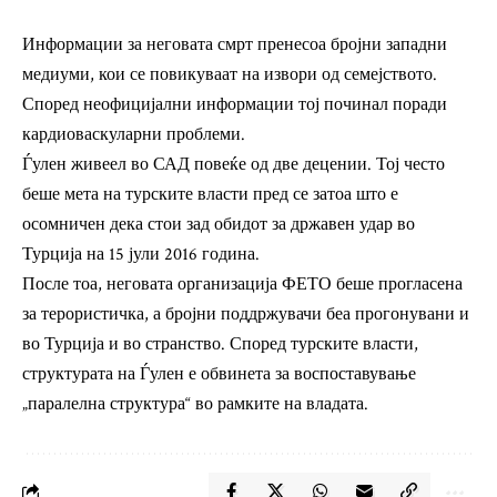
Информации за неговата смрт пренесоа бројни западни
медиуми, кои се повикуваат на извори од семејството.
Според неофицијални информации тој починал поради
кардиоваскуларни проблеми.
Ѓулен живеел во САД повеќе од две децении. Тој често
беше мета на турските власти пред се затоа што е
осомничен дека стои зад обидот за државен удар во
Турција на 15 јули 2016 година.
После тоа, неговата организација ФЕТО беше прогласена
за терористичка, а бројни поддржувачи беа прогонувани и
во Турција и во странство. Според турските власти,
структурата на Ѓулен е обвинета за воспоставување
„паралелна структура“ во рамките на владата.