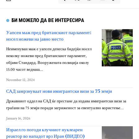
БИ МОЖЕЛО ДА ВЕ ИНТЕРЕСИРА
Уапсен маж пред британскиот парламент:
носел ножеви на јавно место
Неименуван маж е уапсен денеска бидејќи носел
неколку ножеви пред британскиот парламент,
објави Стандард. Вооружената полиција околу
15.00 часот веднаш…
November 12, 2024
САД замрзнуваат нови имигрантски визи за 75 земји
Државниот оддел на САД ќе престане да издава имигрантски визи за
граѓани на 75 земји поради загриженост за евентуално користење…
January 16, 2026
Израел го погоди клучниот нуклеарен
реактор во нападот врз Иран (ВИДЕО)