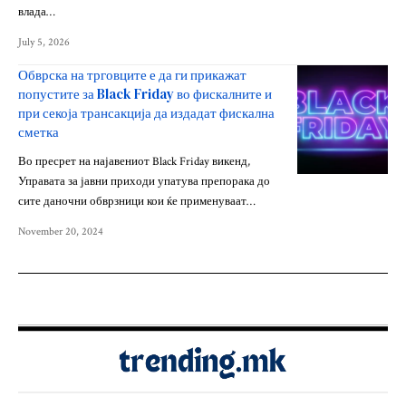
влада…
July 5, 2026
Обврска на трговците е да ги прикажат
попустите за Black Friday во фискалните и
при секоја трансакција да издадат фискална
сметка
Во пресрет на најавениот Black Friday викенд,
Управата за јавни приходи упатува препорака до
сите даночни обврзници кои ќе применуваат…
November 20, 2024