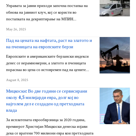
Управата за јавни приходи започна постапка на
обнова на јавниот клуч, кој се користи во
постапката на декриптирање на МПИН…
May 26, 2025
Пад на цената на нафтата, раст на златото и
на пченицата на европските берзи
Европските и американските берзански индекси
денес се нерамномерни, а златото и пченицата
пораснаа во цена со истовремен пад на цените…
August 8, 2025
Мицкоски: Во две години се сервисирани
околу 4,5 милијарди евра, долг кој во
најголем дел е создаден од претходната
влада
За исплатената еврообврзница за 2020 година,
премиерот Христијан Мицкоски денеска изјави
дека се вратени 700 милиони евра кои претходната