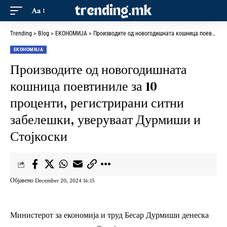
Aa
Trending
>
Blog
>
ЕКОНОМИЈА
>
Производите од новогодишната кошница поевтиниле за 10 проценти, регистрирани ситни забелешки, уверуваат Дурмиши и Стојкоски
ЕКОНОМИЈА
Производите од новогодишната
кошница поевтиниле за 10
проценти, регистрирани ситни
забелешки, уверуваат Дурмиши и
Стојкоски
Објавено December 20, 2024 16:15
Министерот за економија и труд Бесар Дурмиши денеска