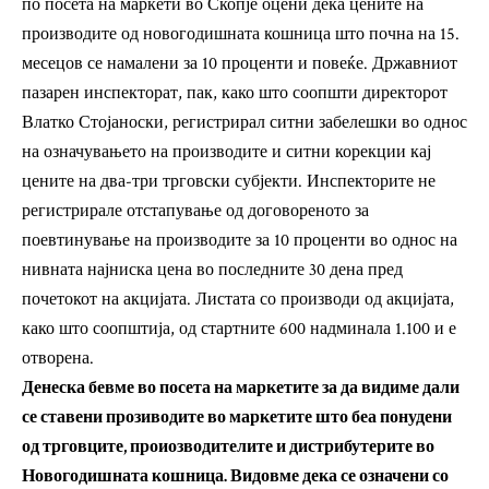
по посета на маркети во Скопје оцени дека цените на
производите од новогодишната кошница што почна на 15.
месецов се намалени за 10 проценти и повеќе. Државниот
пазарен инспекторат, пак, како што соопшти директорот
Влатко Стојаноски, регистрирал ситни забелешки во однос
на означувањето на производите и ситни корекции кај
цените на два-три трговски субјекти. Инспекторите не
регистрирале отстапување од договореното за
поевтинување на производите за 10 проценти во однос на
нивната најниска цена во последните 30 дена пред
почетокот на акцијата. Листата со производи од акцијата,
како што соопштија, од стартните 600 надминала 1.100 и е
отворена.
Денеска бевме во посета на маркетите за да видиме дали
се ставени прозиводите во маркетите што беа понудени
од трговците, проиозводителите и дистрибутерите во
Новогодишната кошница. Видовме дека се означени со