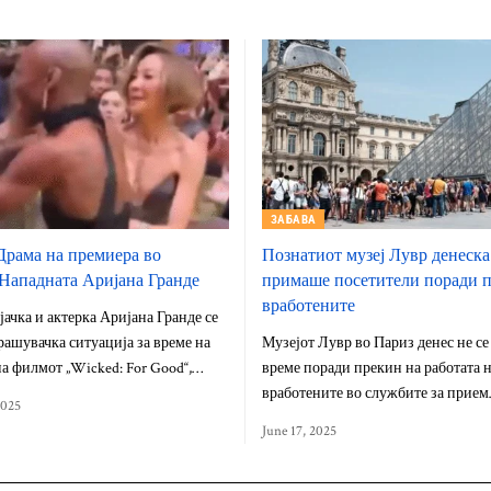
ЗАБАВА
рама на премиера во
Познатиот музеј Лувр денеска
Нападната Аријана Гранде
примаше посетители поради п
вработените
јачка и актерка Аријана Гранде се
трашувачка ситуација за време на
Музејот Лувр во Париз денес не се
а филмот „Wicked: For Good“,…
време поради прекин на работата 
вработените во службите за прие
2025
June 17, 2025