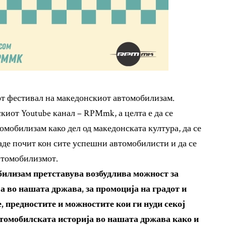
от фестивал на македонскиот автомобилизам.
киот Youtube канал – RPMmk, а целта е да се
мобилизам како дел од македонската култура, да се
даде почит кон сите успешни автомобилисти и да се
втомобилизмот.
билизам претставува возбудлива можност за
а во нашата држава, за промоција на градот и
 предностите и можностите кои ги нуди секој
томобилската историја во нашата држава како и