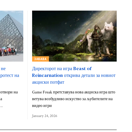
ЗАБАВА
 не
Директорот на игра Beast of
ротест на
Reincarnation открива детали за новиот
акциски потфат
 отвори на
Game Freak претставува нова акциска игра што
на
ветува возбудливо искуство за љубителите на
м…
видео игри
January 24, 2026