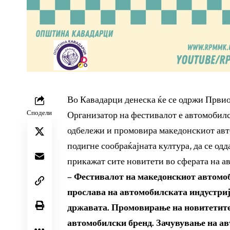
Во Кавадарци денеска ќе се одржи Први
Сподели
Организатор на фестивалот е автомобилс
одбележи и промовира македонскиот авто
подигне сообраќајната култура, да се од
прикажат сите новитети во сферата на а
– Фестивалот на македонскиот автомо
прослава на автомобилската индустриј
државата. Промовирање на новитетите,
автомобилски бренд. Зачувување на ав