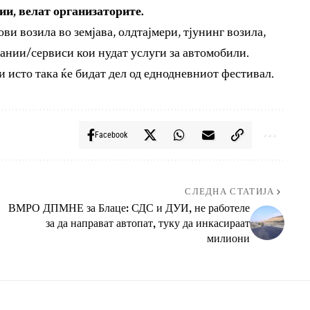
ии, велат организаторите.
ви возила во земјава, олдтајмери, тјунинг возила,
пании/сервиси кои нудат услуги за автомобили.
 исто така ќе бидат дел од еднодневниот фестивал.
Facebook
СЛЕДНА СТАТИЈА
ВМРО ДПМНЕ за Блаце: СДС и ДУИ, не работеле
за да направат автопат, туку да инкасираат
милиони