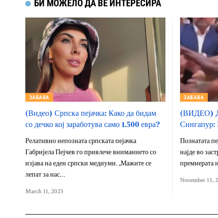
БИ МОЖЕЛО ДА ВЕ ИНТЕРЕСИРА
ЗАБАВА
ЗАБАВА
(Видео) Српска пејачка: Како да бидам
(ВИДЕО) Д
со дечко кој заработува само 1.500 евра?
Сингапур: 
Релативно непозната српската пејачка
Познатата пе
Габријела Пејчев го привлече вниманието со
најде во зас
изјава на еден српски медиуми. „Мажите се
премиерата н
лепат за нас…
November 13, 
March 11, 2025