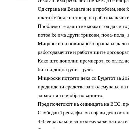
секогаш има ребаланс и може да се напра
Од страна на Владата не е проблем, ние
плата ќе биде на товар на работодавачите
Проблемот е дали тие можат тоа да си го
потоа ќе има други трикови, пола-пола, „е
Мицкоски на новинарско прашање дали ќе
работодавачите и работниците договорат
Како што дополни премиерот, со оглед де
бил најдоцна јуни – јули.
Мицкоски потсети дека со Буџетот за 202
предвидени средства за зголемување на п
здравството и образованието.
Пред почетокот на седницата на ЕСС, пр
Слободан Трендафилов изјави дека остан
450 евра, како и за зголемување на плати