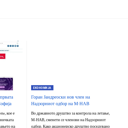
ЕКОНОМИЈА
 првата
Горан Јандреоски нов член на
Софија
Надзорниот одбор на М-НАВ
te, кое е
Во државното друштво за контрола на летање,
зничката
М-НАВ, сменети се членови на Надзорниот
рањето на
одбор. Како акционерско друштво поседувано