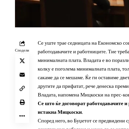
Се уште трае седницата на Економско со
Сподели
работодавачите и работниците. Тие треба 
минималната плата. Владата е во поразл
колку е поголема минималната плата, тол
сакаме да се мешаме. Ќе ги оставиме двет
другите да прифатат, рече денеска прем
Владата, напомена Мицкоски на прес-конф
Се што ќе договорат работодавачите и 
истакна Мицкоски
.
Според него, во Буџетот се предвидени с