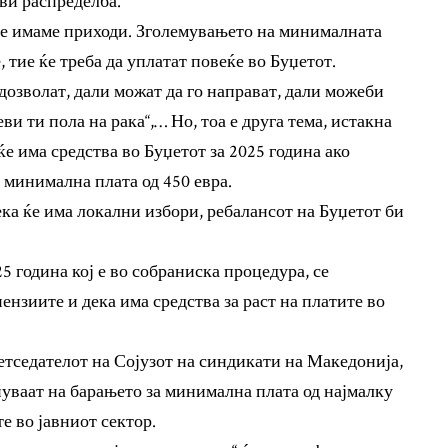
ви распределба.
 ќе имаме приходи. Зголемувањето на минималната
, тие ќе треба да уплатат повеќе во Буџетот.
 дозволат, дали можат да го направат, дали можеби
ви ти пола на рака“,… Но, тоа е друга тема, истакна
 има средства во Буџетот за 2025 година ако
 минимална плата од 450 евра.
ка ќе има локални избори, ребалансот на Буџетот би
5 година кој е во собраниска процедура, се
ензиите и дека има средства за раст на платите во
етседателот на Сојузот на синдикати на Македонија,
уваат на барањето за минимална плата од најмалку
те во јавниот сектор.