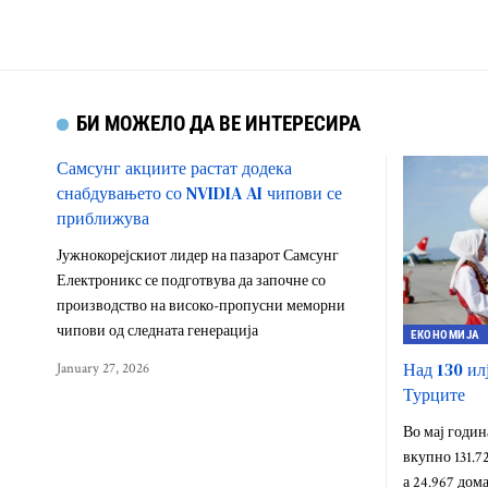
БИ МОЖЕЛО ДА ВЕ ИНТЕРЕСИРА
Самсунг акциите растат додека
снабдувањето со NVIDIA AI чипови се
приближува
Јужнокорејскиот лидер на пазарот Самсунг
Електроникс се подготвува да започне со
производство на високо-пропусни меморни
чипови од следната генерација
ЕКОНОМИЈА
Над 130 илј
January 27, 2026
Турците
Во мај годин
вкупно 131.72
а 24.967 дом