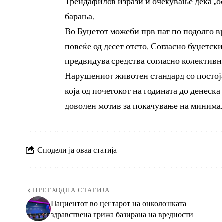
Трендафилов изрази и очекување дека „о
барања.
Во Буџетот можеби прв пат по подолго вр
повеќе од десет отсто. Согласно буџетс
предвидува средства согласно колективни
Нарушениот животен стандард со постој
која од почетокот на годината до денеска 
доволен мотив за покачување на минимал
Сподели ја оваа статија
ПРЕТХОДНА СТАТИЈА
Пациентот во центарот на онколошката
здравствена грижа базирана на вредности