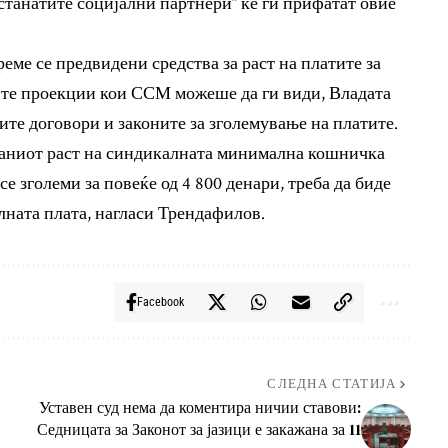
станатите социјални партнери“ ќе ги прифатат овие
еме се предвидени средства за раст на платите за
ките проекции кои ССМ можеше да ги види, Владата
те договори и законите за зголемување на платите.
аниот раст на синдикалната минимална кошничка
се зголеми за повеќе од 4 800 денари, треба да биде
ната плата, нагласи Трендафилов.
Facebook
СЛЕДНА СТАТИЈА
Уставен суд нема да коментира ничии ставови:
Седницата за Законот за јазици е закажана за 11