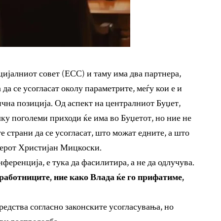
цијалниот совет (ЕСС) и таму има два партнера,
да се усогласат околу параметрите, меѓу кои е и
ична позиција. Од аспект на централниот Буџет,
ку поголеми приходи ќе има во Буџетот, но ние не
е страни да се усогласат, што можат едните, а што
иерот Христијан Мицкоски.
еренција, е тука да фасилитира, а не да одлучува.
работниците, ние како Влада ќе го прифатиме,
редства согласно законските усогласувања, но