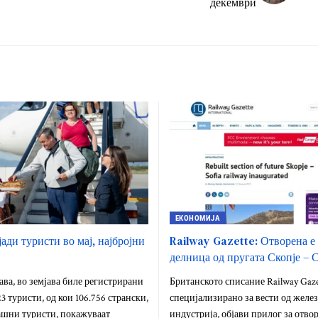
декември
ЕКОНОМИЈА
ади туристи во мај, најбројни
Railway Gazette: Отворена е
делница од пругата Скопје – 
ава, во земјава биле регистрирани
Британското списание Railway Gazet
3 туристи, од кои 106.756 странски,
специјализирано за вести од желе
ашни туристи, покажуваат
индустрија, објави прилог за отво