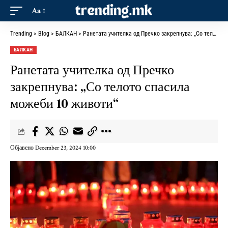
Aa
Trending
>
Blog
>
БАЛКАН
>
Ранетата учителка од Пречко закрепнува: „Со телото спасила можеби 10 животи“
БАЛКАН
Ранетата учителка од Пречко
закрепнува: „Со телото спасила
можеби 10 животи“
Објавено December 23, 2024 10:00