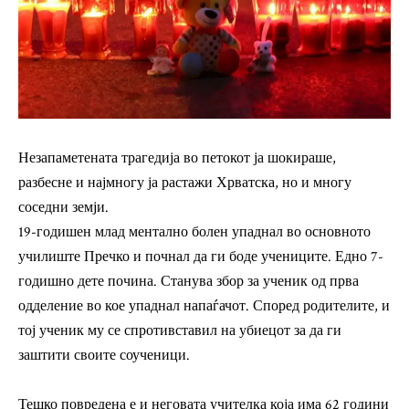
Незапаметената трагедија во петокот ја шокираше,
разбесне и најмногу ја растажи Хрватска, но и многу
соседни земји.
19-годишен млад ментално болен упаднал во основното
училиште Пречко и почнал да ги боде учениците. Едно 7-
годишно дете почина. Станува збор за ученик од прва
одделение во кое упаднал напаѓачот. Според родителите, и
тој ученик му се спротивставил на убиецот за да ги
заштити своите соученици.
Тешко повредена е и неговата учителка која има 62 години