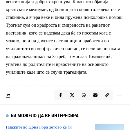
вентилација и добро закрепнува. Како што објавија
хрватските медиуми, од болницата соошштиле дека таа е
стабилна, а вчера веќе и била пружена психолошка помош.
Трогнат сум од храброста и смиреноста на ранетиот
наставник, кого се надевам дека ќе го посетам кога е
можно, но и на другите наставници и вработени во
училиштето во овој трагичен настан, се вели во пораката
на градоначалникот на Загреб, Томислав Томашевиќ,
упатена до родителите и вработените на основното
училиште каде што се случи трагедијата.
БИ МОЖЕЛО ДА ВЕ ИНТЕРЕСИРА
Плажите во Црна Гора летово ќе ги