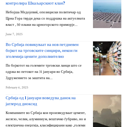
контролира Шкаљарскиот клан?
Небојша Медојевиќ, опозициски политичар од
Црна Гора тврди дека со поддршка на актуелната
власт , 50 плажи на црногорското приморје…
June 7, 2025
Во Србија повикуваат на нов петдневен
бојкот на трговските синџири, некои ги
зголемија цените дополнително
По бојкотот на големите трговски ланци што се
одржа во петокот на 31 јануари во Србија,
Здружението за заштита на…
February 6, 2025
Србија од 1 јануари воведува данок на
јаглерод диоксид
Компаниите во Србија кои произведуваат цемент,
железо, челик, алуминиум, вештачко ѓубриво, но и
електрична енергија, класифицирани како „големи