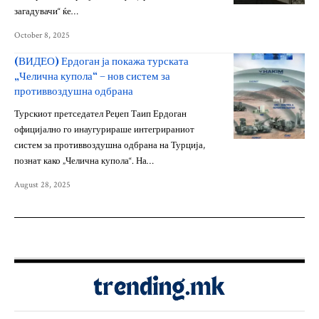
загадувачи“ ќе…
October 8, 2025
(ВИДЕО) Ердоган ја покажа турската
„Челична купола“ – нов систем за
противвоздушна одбрана
Турскиот претседател Реџеп Таип Ердоган
официјално го инаугурираше интегрираниот
систем за противвоздушна одбрана на Турција,
познат како „Челична купола“. На…
August 28, 2025