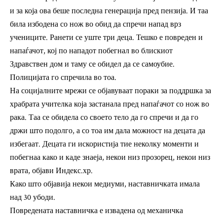
и за која ова беше последна генерација пред пензија. И таа
била избодена со нож во обид да спречи напад врз
учениците. Ранети се уште три деца. Тешко е повреден и
напаѓачот, кој по нападот побегнал во блискиот
Здравствен дом и таму се обидел да се самоубие.
Полицијата го спречила во тоа.
На социјалните мрежи се објавуваат пораки за поддршка за
храбрата учителка која застанала пред напаѓачот со нож во
рака. Таа се обидела со своето тело да го спречи и да го
држи што подолго, а со тоа им дала можност на децата да
избегаат. Децата ги искористија тие неколку моменти и
побегнаа како и каде знаеја, некои низ прозорец, некои низ
врата, објави Индекс.хр.
Како што објавија некои медиуми, наставничката имала
над 30 убоди.
Повредената наставничка е извадена од механичка