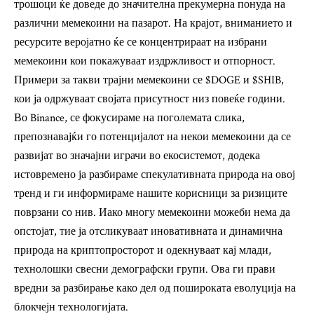
трошоци ќе доведе до значителна прекумерна понуда на
различни мемекоини на пазарот. На крајот, вниманието и
ресурсите веројатно ќе се концентрираат на избрани
мемекоини кои покажуваат издржливост и отпорност.
Примери за такви трајни мемекоини се $DOGE и $SHIB,
кои ја одржуваат својата присутност низ повеќе години.
Во Binance, се фокусираме на поголемата слика,
препознавајќи го потенцијалот на некои мемекоини да се
развијат во значајни играчи во екосистемот, додека
истовремено ја разбираме спекулативната природа на овој
тренд и ги информираме нашите корисници за ризиците
поврзани со нив. Иако многу мемекоини можеби нема да
опстојат, тие ја отсликуваат иновативната и динамична
природа на криптопросторот и одекнуваат кај млади,
технолошки свесни демографски групи. Ова ги прави
вредни за разбирање како дел од пошироката еволуција на
блокчејн технологијата.