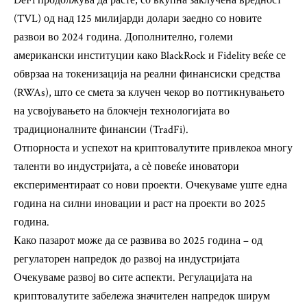
DeFi продолжува да расте, со вкупна заклучена вредност
(TVL) од над 125 милијарди долари заедно со новите
развои во 2024 година. Дополнително, големи
американски институции како BlackRock и Fidelity веќе се
обврзаа на токенизација на реални финансиски средства
(RWAs), што се смета за клучен чекор во поттикнувањето
на усвојувањето на блокчејн технологијата во
традиционалните финансии (TradFi).
Отпорноста и успехот на криптовалутите привлекоа многу
таленти во индустријата, а сѐ повеќе иноватори
експериментираат со нови проекти. Очекуваме уште една
година на силни иновации и раст на проекти во 2025
година.
Како пазарот може да се развива во 2025 година – од
регулаторен напредок до развој на индустријата
Очекуваме развој во сите аспекти. Регулацијата на
криптовалутите забележа значителен напредок ширум