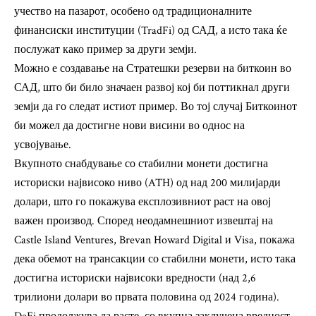
учество на пазарот, особено од традиционалните
финансиски институции (TradFi) од САД, а исто така ќе
послужат како пример за други земји.
Можно е создавање на Стратешки резерви на биткоин во
САД, што би било значаен развој кој би поттикнал други
земји да го следат истиот пример. Во тој случај Биткоинот
би можел да достигне нови висини во однос на
усвојување.
Вкупното снабдување со стабилни монети достигна
историски највисоко ниво (ATH) од над 200 милијарди
долари, што го покажува експлозивниот раст на овој
важен производ. Според неодамнешниот извештај на
Castle Island Ventures, Brevan Howard Digital и Visa, покажа
дека обемот на трансакции со стабилни монети, исто така
достигна историски највисоки вредности (над 2,6
трилиони долари во првата половина од 2024 година).