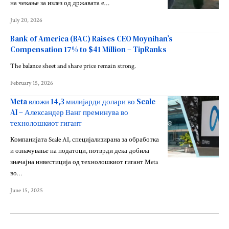
на чекање за излез од државата е…
July 20, 2026
Bank of America (BAC) Raises CEO Moynihan’s
Compensation 17% to $41 Million – TipRanks
The balance sheet and share price remain strong.
February 15, 2026
Meta вложи 14,3 милијарди долари во Scale
AI – Александер Ванг преминува во
технолошкиот гигант
Компанијата Scale AI, специјализирана за обработка
и означување на податоци, потврди дека добила
значајна инвестиција од технолошкиот гигант Meta
во…
June 15, 2025