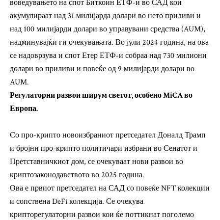
воведувањето на спот Биткоин ЕТФ-и во САД кои
акумулираат над 31 милијарда долари во нето приливи и
над 100 милијарди долари во управувани средства (AUM),
надминувајќи ги очекувањата. Во јули 2024 година, на ова
се надоврзува и спот Етер ЕТФ-и собраа над 730 милиони
долари во приливи и повеќе од 9 милијарди долари во
AUM.
Регулаторни развои ширум светот, особено MiCA во
Европа.
Со про-крипто новоизбраниот претседател Доналд Трамп
и бројни про-крипто политичари избрани во Сенатот и
Претставничкиот дом, се очекуваат нови развои во
криптозаконодавството во 2025 година.
Ова е првиот претседател на САД со повеќе NFT колекции
и сопствена DeFi колекција. Се очекува
крипторегулаторни развои кои ќе поттикнат поголемо