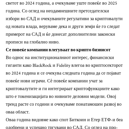
светот во 2024 година, а очекуваме уште повеќе во 2025
година. Со оглед на неодамнешните претседателски
избори во САД и очекуваните регулативи за криптовалути
од новата влада, веруваме дека и други земји ќе го следат
примерот на САД и ќе донесат дополнителни законски
прописи на глобално ниво.
Се повеќе компании влегуваат во крипто бизнисот
Во однос на институционалниот интерес, финансиски
гиганти како BlackRock и Fidelity влегоа во криптосекторот
во 2024 година и се очекува следната година да се појават
повеќе нови играчи. Сѐ повеќе компании учат за
криптовалутите и ги интегрираат криптофункциите како
што е токенизацијата во нивните деловни модели. Овој
тренд расте со години и очекуваме понатамошен развој во
оваа област.
Оваа година видовме како спот Биткоин и Етер ЕТФ-и беа
одобрени и успешно тргувани во САД. Со оглед на про-