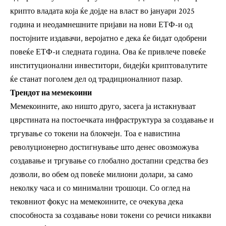
крипто владата која ќе дојде на власт во јануари 2025
година и неодамнешните пријави на нови ЕТФ-и од
постојните издавачи, веројатно е дека ќе бидат одобрени
повеќе ЕТФ-и следната година. Ова ќе привлече повеќе
институционални инвеститори, бидејќи криптовалутите
ќе станат поголем дел од традиционалниот пазар.
Трендот на мемекоини
Мемекоините, ако ништо друго, засега ја истакнуваат
цврстината на постоечката инфраструктура за создавање и
тргување со токени на блокчејн. Тоа е навистина
револуционерно достигнување што денес овозможува
создавање и тргување со глобално достапни средства без
дозволи, во обем од повеќе милиони долари, за само
неколку часа и со минимални трошоци. Со оглед на
тековниот фокус на мемекоините, се очекува дека
способноста за создавање нови токени со речиси никакви