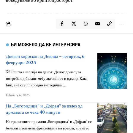
воведување во криптопросторот.
БИ МОЖЕЛО ДА ВЕ ИНТЕРЕСИРА
Дневен хороскоп за Девица – четврток, 6
февруари 2025
💡 Општа енергија на денот: Денот донесува
потреба од баланс меѓу активност и одмор. Како
Бик, вие сте природно методични,…
February 6, 2025
На „Богородица“ и „Дојран“ за излез од
државата се чека 40 минути
На граничните премини „Богородица“ и „Дојран“ се
бележи зголемена фреквенција на возила, времето