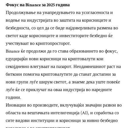
Фокус на Binance за 2025 година
Продолжување на унапредувањето на усогласеноста и
водење на индустријата во заштита на корисниците и
безбедноста, со цел да се биде најдоверливата размена во
светот каде корисниците и инвеститорите безбедно ќе
учествуваат во криптопросторот.
Binance ќе продолжи да го става образованието во фокус,
едуцирајќи нови корисници на криптовалути кои
секојдневно влегуваат на пазарот. Неодамнешниот раст на
биткоин помогна криптовалутите да станат достапни за
нови групи луѓе ширум светот, а знаеме дека уште повеќе
луѓе ќе се приклучат на оваа индустрија во наредните
години.
Иновации во производите, вклучувајќи значајни развои во
областа на вештачката интелигенција (AI), и соработка со
сите видови институции и корисници за нивно безбедно