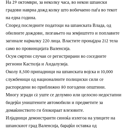
На 29 октомври, за неколку часа, во некои шпански
градови наврна дожд колку што вобичаено паѓа во текот
на една година.
Според последните податоци на шпанската Влада, од
обилните дождови, лизгањето на земјиштето и поплавите
загинале најмалку 220 лица. Властите пронајдоа 212 тела
само во провинцијата Валенсија.
Осум смртни случаи се регистрирани во соседните
региони Кастилја и Андалузија.
Околу 8,500 припадници на шпанската војска и 10,000
службеници од националните полициски сили се
распоредени во приближно 80 погодени општини.
Многу згради сè уште се делумно или целосно недостапни
бидејќи уништените автомобили и предметите за
домаќинството ги блокираат влезовите.
Илјадници демонстранти синоќа излегоа на улиците на
шпанскиот град Валенсија, барајќи оставка од