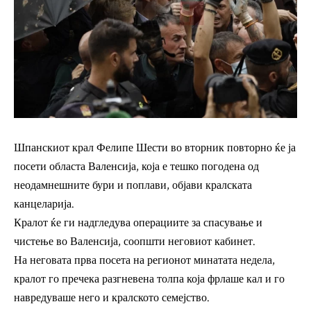
Шпанскиот крал Фелипе Шести во вторник повторно ќе ја
посети областа Валенсија, која е тешко погодена од
неодамнешните бури и поплави, објави кралската
канцеларија.
Кралот ќе ги надгледува операциите за спасување и
чистење во Валенсија, соопшти неговиот кабинет.
На неговата прва посета на регионот минатата недела,
кралот го пречека разгневена толпа која фрлаше кал и го
навредуваше него и кралското семејство.