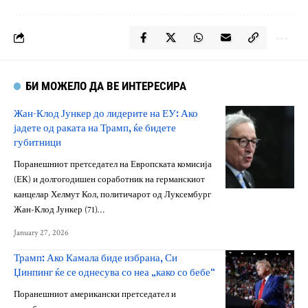
БИ МОЖЕЛО ДА ВЕ ИНТЕРЕСИРА
Жан-Клод Јункер до лидерите на ЕУ: Ако
јадете од раката на Трамп, ќе бидете
губитници
Поранешниот претседател на Европската комисија
(ЕК) и долгогодишен соработник на германскиот
канцелар Хелмут Кол, политичарот од Луксембург
Жан-Клод Јункер (71)…
January 27, 2026
Трамп: Ако Камала биде избрана, Си
Џинпинг ќе се однесува со неа „како со бебе“
Поранешниот американски претседател и