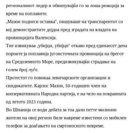
регионалниот лидер и обвинувајќи го за лоша реакција за
време на поплавите.
„Мазон поднеси оставка“, пишуваше на транспарентот со
кој демонстрантите дојдоа пред зградата на владата на
провинцијата Валенсија.
Тие извикуваа „убијци, убијци“ откако пред единаесет дена
пороите ја поплавија југоисточната провинција на брегот
на Средоземното Море, предизвикувајќи страдање на
голем број луѓе.
Протестот го повикаа левичарските организации и
синдикатите. Карлос Мазон, 50-годишен член на
конзервативната Народна партија, е на чело на покраината
од летото 2023 година.
Во Шпанија се води дебата за тоа дали петте милиони
жители на овој регион биле навреме известени со мобилен
телефон за доаѓањето на смртоносното невреме.