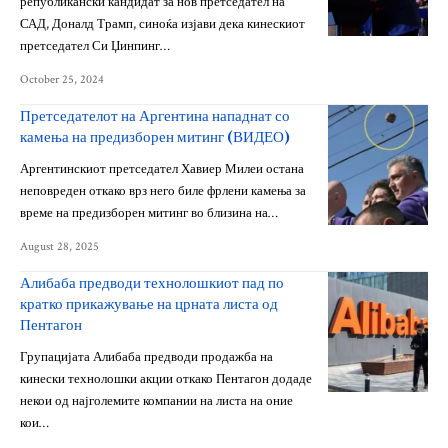
републикански кандидат за нов претседател на
САД, Доналд Трамп, синоќа изјави дека кинескиот
претседател Си Џинпинг…
October 25, 2024
Претседателот на Аргентина нападнат со
камења на предизборен митинг (ВИДЕО)
Аргентинскиот претседател Хавиер Милеи остана
неповреден откако врз него биле фрлени камења за
време на предизборен митинг во близина на…
August 28, 2025
Алибаба предводи технолошкиот пад по
кратко прикажување на црната листа од
Пентагон
Групацијата Алибаба предводи продажба на
кинески технолошки акции откако Пентагон додаде
некои од најголемите компании на листа на оние
кои…