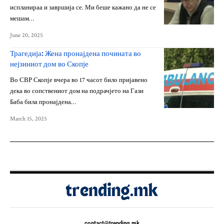
испланираа и завршија се. Ми беше кажано да не се
мешам…
June 20, 2025
Трагедија: Жена пронајдена почината во
нејзиниот дом во Скопје
Во СВР Скопје вчера во 17 часот било пријавено
дека во сопствениот дом на подрачјето на Гази
Баба била пронајдена…
March 15, 2025
contact@trending.mk