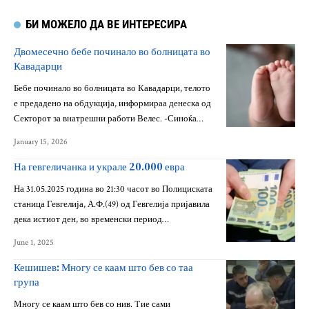
БИ МОЖЕЛО ДА ВЕ ИНТЕРЕСИРА
Двомесечно бебе починало во болницата во
Кавадарци
Бебе починало во болницата во Кавадарци, телото
е предадено на обдукција, информираа денеска од
Секторот за внатрешни работи Велес. -Синоќа…
January 15, 2026
На гевгеличанка и украле 20.000 евра
На 31.05.2025 година во 21:30 часот во Полициската
станица Гевгелија, А.Ф.(49) од Гевгелија пријавила
дека истиот ден, во временски период…
June 1, 2025
Кешишев: Многу се каам што бев со таа
група
Многу се каам што бев со нив. Tие сами