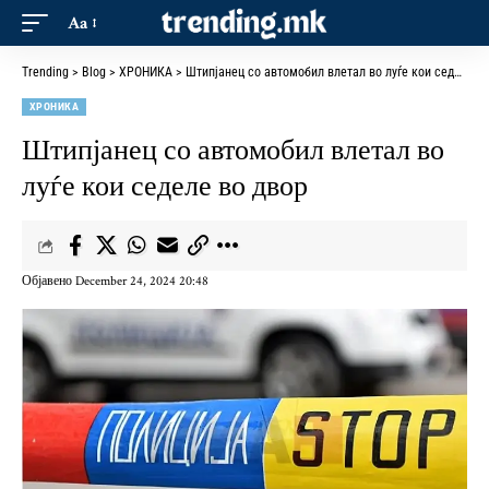
Aa
Trending
>
Blog
>
ХРОНИКА
>
Штипјанец со автомобил влетал во луѓе кои седеле во двор
ХРОНИКА
Штипјанец со автомобил влетал во
луѓе кои седеле во двор
Објавено December 24, 2024 20:48