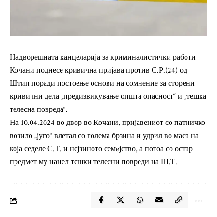
Надворешната канцеларија за криминалистички работи
Кочани поднесе кривична пријава против С.Р.(24) од
Штип поради постоење основи на сомнение за сторени
кривични дела „предизвикување општа опасност“ и „тешка
телесна повреда“.
На 10.04.2024 во двор во Кочани, пријавениот со патничко
возило „југо“ влетал со голема брзина и удрил во маса на
која седеле С.Т. и нејзиното семeјство, а потоа со остар
предмет му нанел тешки телесни повреди на Ш.Т.