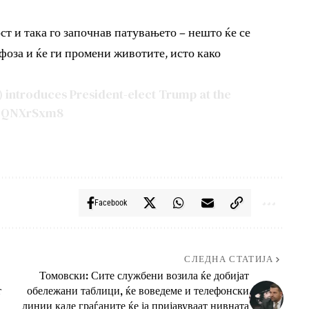
ст и така го започнав патувањето – нешто ќе се
фоза и ќе ги промени животите, исто како
) introduces President-elect Trump at the
mZQNXrSxm8
Facebook
СЛЕДНА СТАТИЈА
Томовски: Сите службени возила ќе добијат
т
обележани таблици, ќе воведеме и телефонски
линии каде граѓаните ќе ја пријавуваат нивната