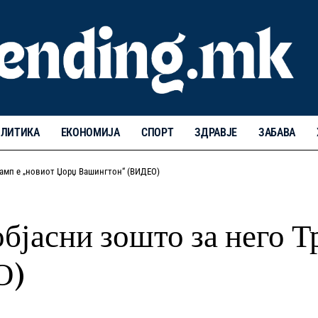
ЛИТИКА
ЕКОНОМИЈА
СПОРТ
ЗДРАВЈЕ
ЗАБАВА
рамп е „новиот Џорџ Вашингтон“ (ВИДЕО)
бјасни зошто за него Т
О)