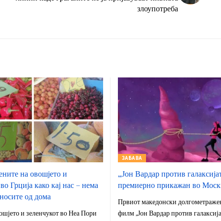
злоупотреба
ЗАБАВА
ните на овошјето и
„Јон Вардар против галаксија
во Грција како кај нас – нема
премиерно прикажан во Моск
 носите од дома
Првиот македонски долгометраже
ошјето и зеленчукот во Неа Пори
филм „Јон Вардар против галаксија