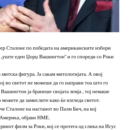
ер Сталоне по победата на американските избори
 „уште еден Џорџ Вашингтон“ и го спореди со Роки
 митска фигура. Ја сакам митологијата. А овој
ој во светот не можеше да го направи тоа што го
 Вашингтон ја бранеше својата земја , тој немаше
 можете да замислите како ќе изгледа светот.
е Сталоне на настанот во Палм Бич, на кој
 Америка,
објави НМЕ.
рвиот филм за Роки, кој се протега од слика на Исус