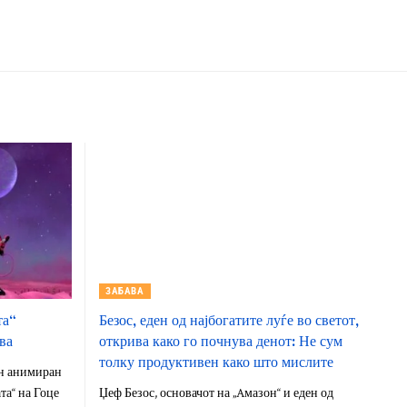
ЗАБАВА
та“
Безос, еден од најбогатите луѓе во светот,
ва
открива како го почнува денот: Не сум
толку продуктивен како што мислите
н анимиран
та“ на Гоце
Џеф Безос, основачот на „Aмазон“ и еден од