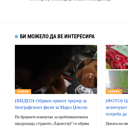
БИ МОЖЕЛО ДА ВЕ ИНТЕРЕСИРА
ЗАБАВА
ЗАБАВА
(ВИДЕО) Објавен првиот трејлер за
(ФОТО) Це
биографскиот филм за Мајкл Џексон
зеленчукот 
потреба да
По бројните извештаи за проблематичната
продукција, студиото „Лајонсгејт“ го објави
Цената на ов