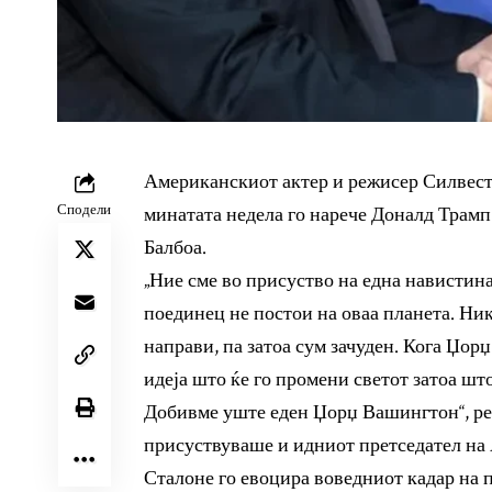
Американскиот актер и режисер Силвест
Сподели
минатата недела го нарече Доналд Трамп
Балбоа.
„Ние сме во присуство на една навистина
поединец не постои на оваа планета. Ник
направи, па затоа сум зачуден. Кога Џорџ
идеја што ќе го промени светот затоа што
Добивме уште еден Џорџ Вашингтон“, реч
присуствуваше и идниот претседател на
Сталоне го евоцира воведниот кадар на п