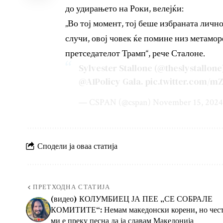
до удирањето на Роки, велејќи:
„Во тој момент, тој беше избраната лично
случи, овој човек ќе помине низ метамор
претседателот Трамп“, рече Сталоне.
Sylvester Stallone (
@theslystallone
@A1Policy
Gala.
pic.twitter.com/
— CSPAN (@cspan)
November 15, 2024
Сподели ја оваа статија
ПРЕТХОДНА СТАТИЈА
(видео) КОЛУМБИЕЦ ЈА ПЕЕ „СЕ СОБРАЛЕ
КОМИТИТЕ“: Немам македонски корени, но чес
ми е преку песна да ја славам Македонија