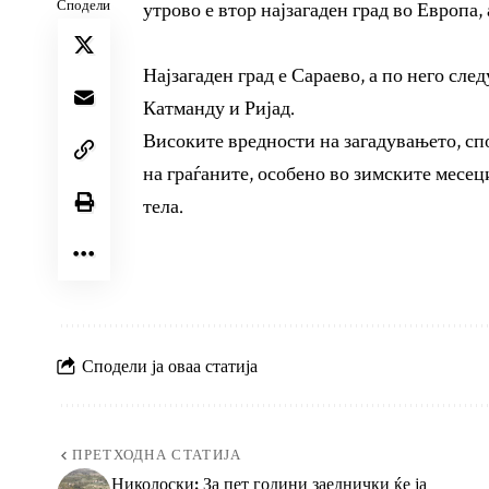
Сподели
утрово е втор најзагаден град во Европа, 
Најзагаден град е Сараево, а по него сле
Катманду и Ријад.
Високите вредности на загадувањето, спо
на граѓаните, особено во зимските месеци
тела.
Сподели ја оваа статија
ПРЕТХОДНА СТАТИЈА
Николоски: За пет години заеднички ќе ја