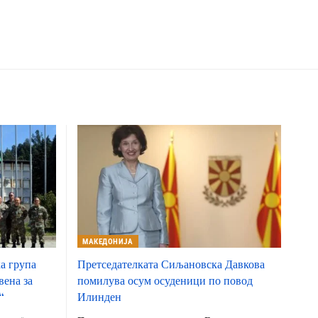
МАКЕДОНИЈА
а група
Претседателката Сиљановска Давкова
вена за
помилува осум осуденици по повод
“
Илинден