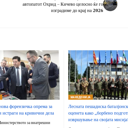
автопатот Охрид – Кичево целосно ќе го
изградиме до крај на 2026
А
МАКЕДОНИЈА
ова форензичка опрема за
Лесната пешадиска баталјонск
 истраги на кривични дела
оценета како „борбено подгот
извршување на својата мисија
Министерството за внатрешни