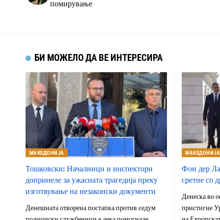
помирување
БИ МОЖЕЛО ДА ВЕ ИНТЕРЕСИРА
МАКЕДОНИЈА
МАКЕДОНИЈ
Тошковски: Началници и инспектори
Фон дер Лај
допринеле за ужасната трагедија преку
сретне со 
изготвување на незаконски документи
Денеска во о
Денешната отворена постапка против седум
пристигне Ур
полициски службеници е дека помогнале
на Европскат