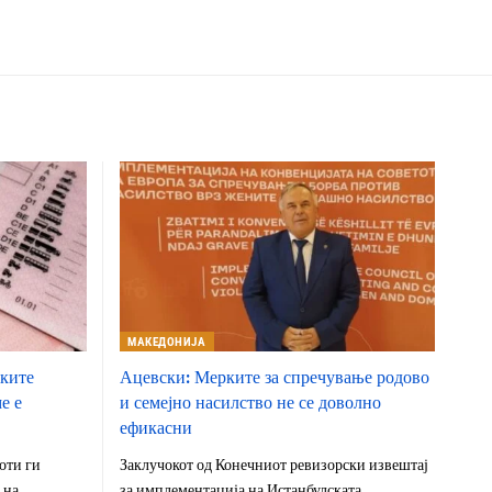
МАКЕДОНИЈА
чките
Ацевски: Мерките за спречување родово
е е
и семејно насилство не се доволно
ефикасни
оти ги
Заклучокот од Конечниот ревизорски извештај
 на
за имплементација на Истанбулската