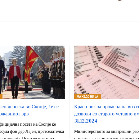
А
МАКЕДОНИЈА
ен денеска во Скопје, ќе се
Краен рок за промена на воза
државниот врв
дозволи со старото уставно им
31.12.2024
фицијална посета на Скопје ќе
сула фон дер Лајен, претседателка
Министерството за внатрешни раб
а комисија. Претседателот на
потсетува граѓаните дека важноста